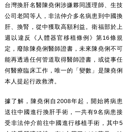
台灣換肝名醫陳堯俐涉嫌夥同護理師、生技
公司老闆等人，非法仲介多名病患到中國換
肝、換腎，從中獲取高額利益。衛福部於上
週以違反《人體器官移稙條例》第16條規
定，廢除陳堯俐醫師證書，未來陳堯俐不可
能再透過任何管道取得醫師證書，或從事任
何醫療臨床工作，唯一的「變數」是陳堯俐
本人提起行政救濟。
據了解，陳堯俐自2008年起，開始將病患
送往中國進行換肝手術，一共有9名病患接
受非法仲介前往中國進行移植手術，其中5