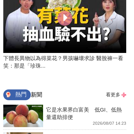
下體長異物以為得菜花？男孩嚇壞求診 醫脫褲一看
笑：那是「珍珠...
熱門
新聞
看更多
它是水果界白富美 低GI、低熱
量還助排便
2026/08/07 14:23