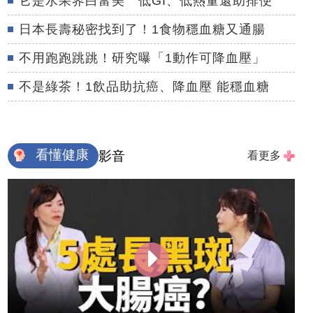
它是水果界白富美 低GI、低熱量還助排便
日本長壽秘密找到了！1食物穩血糖又通腸
不用跑跑跳跳！研究曝「1動作可降血壓」
不是綠茶！1飲品助抗癌、降血壓 能穩血糖
看懂健康
影音
看更多