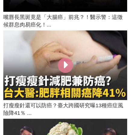
嘴唇長黑斑竟是「大腸癌」前兆？！醫示警：這徵
候群息肉易癌化！...
打瘦瘦針還可以防癌？臺大跨國研究曝13種癌症風
險降41％ ...