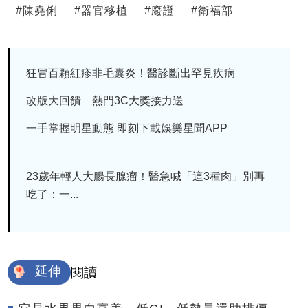
#
陳堯俐
#
器官移植
#
廢證
#
衛福部
狂冒百顆紅疹非毛囊炎！醫診斷出罕見疾病
改版大回饋 熱門3C大獎接力送
一手掌握明星動態 即刻下載娛樂星聞APP
23歲年輕人大腸長腺瘤！醫急喊「這3種肉」別再
吃了：一...
延伸
閱讀