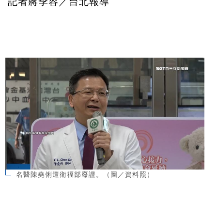
記者蔣季容／台北報導
名醫陳堯俐遭衛福部廢證。（圖／資料照）