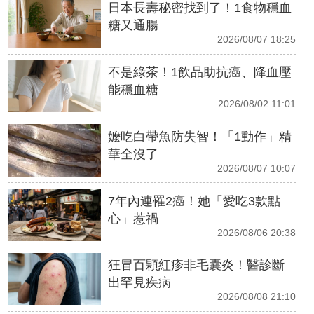
日本長壽秘密找到了！1食物穩血
糖又通腸
2026/08/07 18:25
不是綠茶！1飲品助抗癌、降血壓
能穩血糖
2026/08/02 11:01
嬤吃白帶魚防失智！「1動作」精
華全沒了
2026/08/07 10:07
7年內連罹2癌！她「愛吃3款點
心」惹禍
2026/08/06 20:38
狂冒百顆紅疹非毛囊炎！醫診斷
出罕見疾病
2026/08/08 21:10