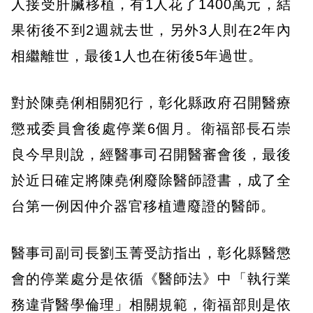
人接受肝臟移植，有1人花了1400萬元，結
果術後不到2週就去世，另外3人則在2年內
相繼離世，最後1人也在術後5年過世。
對於陳堯俐相關犯行，彰化縣政府召開醫療
懲戒委員會後處停業6個月。衛福部長石崇
良今早則說，經醫事司召開醫審會後，最後
於近日確定將陳堯俐廢除醫師證書，成了全
台第一例因仲介器官移植遭廢證的醫師。
醫事司副司長劉玉菁受訪指出，彰化縣醫懲
會的停業處分是依循《醫師法》中「執行業
務違背醫學倫理」相關規範，衛福部則是依