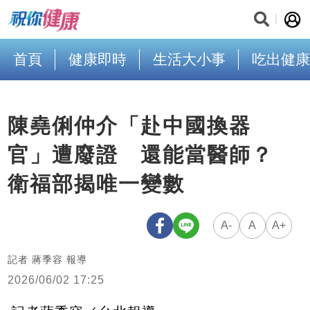
首頁
健康即時
生活大小事
吃出健康
陳堯俐仲介「赴中國換器
官」遭廢證 還能當醫師？
衛福部揭唯一變數
A-
A
A+
記者 蔣季容 報導
2026/06/02 17:25