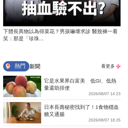
下體長異物以為得菜花？男孩嚇壞求診 醫脫褲一看
笑：那是「珍珠...
熱門
新聞
看更多
它是水果界白富美 低GI、低熱
量還助排便
2026/08/07 14:23
日本長壽秘密找到了！1食物穩血
糖又通腸
2026/08/07 18:25