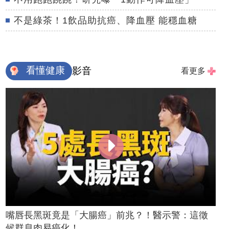
不是綠茶！1飲品助抗癌、降血壓 能穩血糖
看懂健康
影音
看更多
嘴唇長黑斑竟是「大腸癌」前兆？！醫示警：這徵
候群息肉易癌化！...