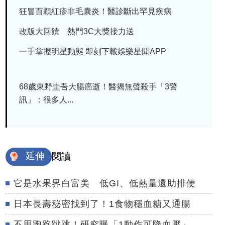
狂冒百顆紅疹非毛囊炎！醫診斷出罕見疾病
改版大回饋 熱門3C大獎接力送
一手掌握明星動態 即刻下載娛樂星聞APP
68歲東野圭吾大腸癌逝！醫揭無聲殺手「3警
訊」：很多人...
延伸
閱讀
它是水果界白富美 低GI、低熱量還助排便
日本長壽秘密找到了！1食物穩血糖又通腸
不用跑跑跳跳！研究曝「1動作可降血壓」