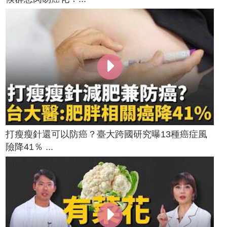
打瘦瘦針還可以防癌？臺大跨國研究曝13種癌症風
險降41％ ...