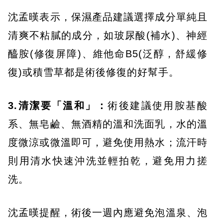
沈孟暵表示，保濕產品建議選擇成分單純且
清爽不粘膩的成分，如玻尿酸(補水)、神經
醯胺(修復屏障)、維他命B5(泛醇，舒緩修
復)或積雪草都是術後修復的好幫手。
3.清潔要「溫和」：
術後建議使用胺基酸
系、無皂鹼、無酒精的溫和洗面乳，水的溫
度微涼或微溫即可，避免使用熱水；流汗時
則用清水快速沖洗並輕拍乾，避免用力搓
洗。
沈孟暵提醒，術後一週內應避免泡溫泉、泡