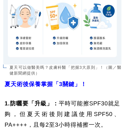
夏天可以做醫美嗎？皮膚科醫「把握3大原則」！（圖／醫
健新聞網提供）
夏天術後保養掌握「3關鍵」！
1.防曬要「升級」：
平時可能擦SPF30就足
夠，但夏天術後則建議使用SPF50、
PA++++，且每2至3小時得補擦一次。