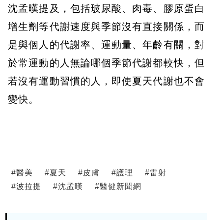
沈孟暵提及，包括玻尿酸、肉毒、膠原蛋白
增生劑等代謝速度與季節沒有直接關係，而
是與個人的代謝率、運動量、年齡有關，對
於常運動的人無論哪個季節代謝都較快，但
若沒有運動習慣的人，即使夏天代謝也不會
變快。
#
醫美
#
夏天
#
皮膚
#
護理
#
雷射
#
波拉提
#
沈孟暵
#
醫健新聞網