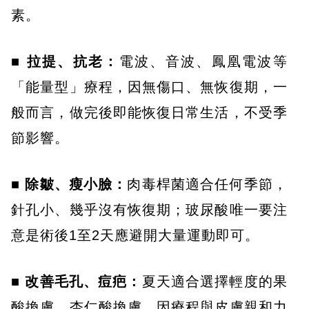
素。
■ 拉提、抗老：
電波、音波、鳳凰電波等
「能量型」療程，因無傷口、無恢復期，一
般而言，做完後即能恢復日常生活，不受季
節影響。
■ 除皺、瘦小臉：
肉毒桿菌適合任何季節，
針孔小、幾乎沒有恢復期；玻尿酸唯一要注
意是術後1至2天應避開大量運動即可。
■ 改善毛孔、痘疤：
夏天適合選擇輕度的果
酸換膚、杏仁酸換膚，因療程與皮膚親和力