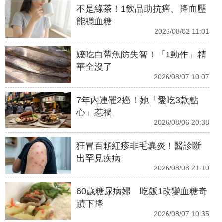
不是綠茶！1飲品助抗癌、降血壓
能穩血糖
2026/08/02 11:01
嬤吃白帶魚防失智！「1動作」精
華全沒了
2026/08/07 10:07
7年內連罹2癌！她「愛吃3款點
心」惹禍
2026/08/06 20:38
狂冒百顆紅疹非毛囊炎！醫診斷
出罕見疾病
2026/08/08 21:10
60歲糖尿病婦 吃飯1改變血糖奇
蹟下降
2026/08/07 10:35