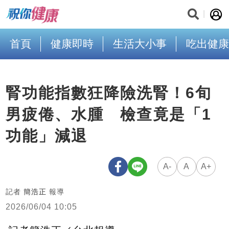
首頁
健康即時
生活大小事
吃出健康
腎功能指數狂降險洗腎！6旬
男疲倦、水腫 檢查竟是「1
功能」減退
A-
A
A+
記者
簡浩正
報導
2026/06/04 10:05