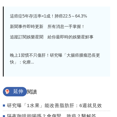
這癌症5年存活率<1成！肺癌22.5～64.3%
新聞事件即時更新 所有消息一手掌握！
追蹤訂閱娛樂星聞 給你最即時的娛樂星鮮事
晚上1習慣不只傷肝！研究曝「大腸癌腫瘤恐長更
快」：化療...
延伸
閱讀
研究曝「1水果」能改善脂肪肝：6週就見效
隔夜咖啡能喝嗎？會傷腎、致癌？醫解答