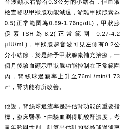
音波顯示右腎有0.3公分的小結石，但血液
檢查發現甲狀腺功能減退，游離甲狀腺素為
0.5(正常範圍為0.89-1.76ng/dL)，甲狀腺
促素TSH為8.2(正常範圍 0.27-4.2
µIU/mL)，甲狀腺超音波可見左側有0.2公
分小結節，於是給予甲狀腺素補充治療，一
個月後驗血顯示甲狀腺功能控制在正常範圍
內，腎絲球過濾率上升至76mL/min/1.73
㎡，腎功能有所改善。
他說，腎絲球過濾率是評估腎功能的重要指
標，臨床醫學上由驗血測得肌酸酐濃度，考
量年齡與性別，計算出估計的腎絲球過濾率