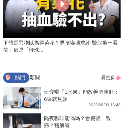
下體長異物以為得菜花？男孩嚇壞求診 醫脫褲一看
笑：那是「珍珠...
熱門
新聞
看更多
研究曝「1水果」能改善脂肪肝：
6週就見效
2026/08/09 16:48
隔夜咖啡能喝嗎？會傷腎、致
癌？醫解答