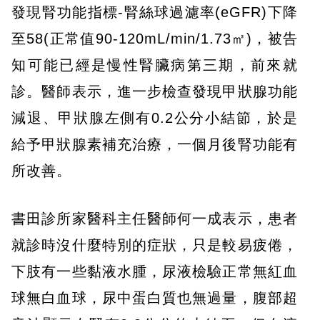
發現腎功能指標-腎絲球過濾率(eGFR)下降
至58(正常值90-120mL/min/1.73㎡)，被告
知可能已經是慢性腎臟病第三期，前來就
診。醫師表示，進一步檢查發現甲狀腺功能
減退、甲狀腺左側有0.2公分小結節，於是
給予甲狀腺素補充治療，一個月後腎功能有
所改善。
書田診所家醫科主任醫師何一成表示，患者
就診時沒什麼特別的症狀，只是較易疲倦，
下肢有一些黏液水腫，尿液檢驗正常無紅血
球無白血球，尿中蛋白質也無過量，腹部超