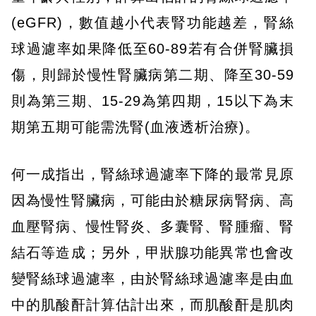
(eGFR)，數值越小代表腎功能越差，腎絲
球過濾率如果降低至60-89若有合併腎臟損
傷，則歸於慢性腎臟病第二期、降至30-59
則為第三期、15-29為第四期，15以下為末
期第五期可能需洗腎(血液透析治療)。
何一成指出，腎絲球過濾率下降的最常見原
因為慢性腎臟病，可能由於糖尿病腎病、高
血壓腎病、慢性腎炎、多囊腎、腎腫瘤、腎
結石等造成；另外，甲狀腺功能異常也會改
變腎絲球過濾率，由於腎絲球過濾率是由血
中的肌酸酐計算估計出來，而肌酸酐是肌肉