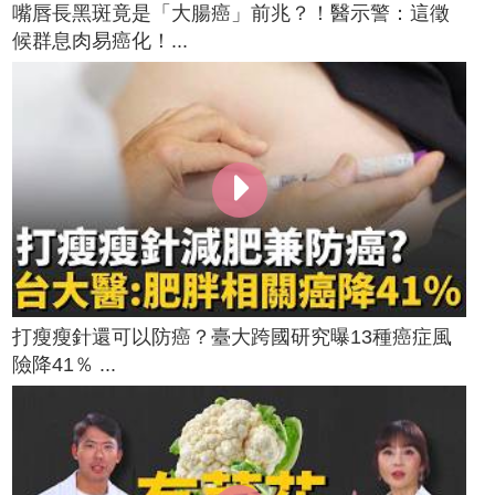
嘴唇長黑斑竟是「大腸癌」前兆？！醫示警：這徵
候群息肉易癌化！...
打瘦瘦針還可以防癌？臺大跨國研究曝13種癌症風
險降41％ ...