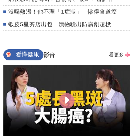
沒喝熱湯！他不理「1症狀」 慘得食道癌
蝦皮5星夯店出包 漬物驗出防腐劑超標
看懂健康
影音
看更多