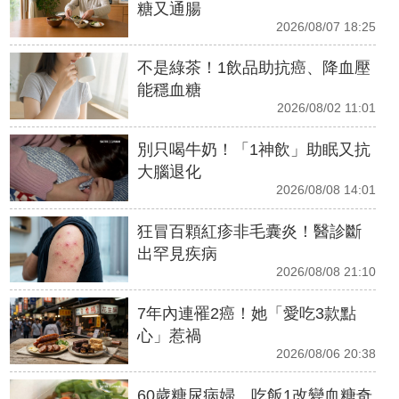
糖又通腸
2026/08/07 18:25
不是綠茶！1飲品助抗癌、降血壓
能穩血糖
2026/08/02 11:01
別只喝牛奶！「1神飲」助眠又抗
大腦退化
2026/08/08 14:01
狂冒百顆紅疹非毛囊炎！醫診斷
出罕見疾病
2026/08/08 21:10
7年內連罹2癌！她「愛吃3款點
心」惹禍
2026/08/06 20:38
60歲糖尿病婦 吃飯1改變血糖奇