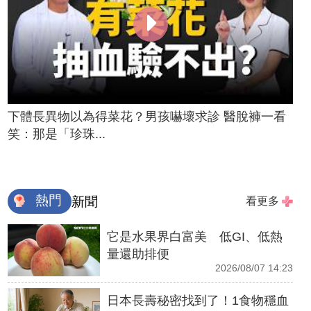
下體長異物以為得菜花？男孩嚇壞求診 醫脫褲一看
笑：那是「珍珠...
熱門
新聞
看更多
它是水果界白富美 低GI、低熱
量還助排便
2026/08/07 14:23
日本長壽秘密找到了！1食物穩血