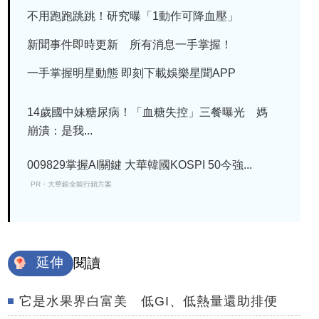
不用跑跑跳跳！研究曝「1動作可降血壓」
新聞事件即時更新 所有消息一手掌握！
一手掌握明星動態 即刻下載娛樂星聞APP
14歲國中妹糖尿病！「血糖失控」三餐曝光 媽
崩潰：是我...
009829掌握AI關鍵 大華韓國KOSPI 50今強...
PR・大華銀全能行銷方案
延伸
閱讀
它是水果界白富美 低GI、低熱量還助排便