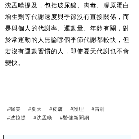
沈孟暵提及，包括玻尿酸、肉毒、膠原蛋白
增生劑等代謝速度與季節沒有直接關係，而
是與個人的代謝率、運動量、年齡有關，對
於常運動的人無論哪個季節代謝都較快，但
若沒有運動習慣的人，即使夏天代謝也不會
變快。
#
醫美
#
夏天
#
皮膚
#
護理
#
雷射
#
波拉提
#
沈孟暵
#
醫健新聞網