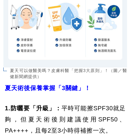
夏天可以做醫美嗎？皮膚科醫「把握3大原則」！（圖／醫
健新聞網提供）
夏天術後保養掌握「3關鍵」！
1.防曬要「升級」：
平時可能擦SPF30就足
夠，但夏天術後則建議使用SPF50、
PA++++，且每2至3小時得補擦一次。