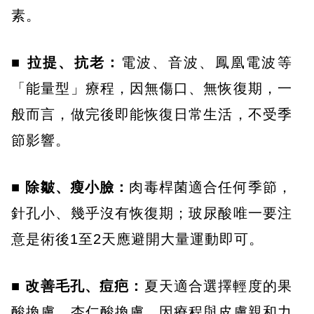
素。
■ 拉提、抗老：
電波、音波、鳳凰電波等
「能量型」療程，因無傷口、無恢復期，一
般而言，做完後即能恢復日常生活，不受季
節影響。
■ 除皺、瘦小臉：
肉毒桿菌適合任何季節，
針孔小、幾乎沒有恢復期；玻尿酸唯一要注
意是術後1至2天應避開大量運動即可。
■ 改善毛孔、痘疤：
夏天適合選擇輕度的果
酸換膚、杏仁酸換膚，因療程與皮膚親和力