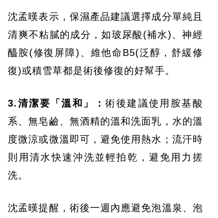
沈孟暵表示，保濕產品建議選擇成分單純且
清爽不粘膩的成分，如玻尿酸(補水)、神經
醯胺(修復屏障)、維他命B5(泛醇，舒緩修
復)或積雪草都是術後修復的好幫手。
3.清潔要「溫和」：
術後建議使用胺基酸
系、無皂鹼、無酒精的溫和洗面乳，水的溫
度微涼或微溫即可，避免使用熱水；流汗時
則用清水快速沖洗並輕拍乾，避免用力搓
洗。
沈孟暵提醒，術後一週內應避免泡溫泉、泡