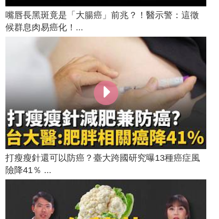
嘴唇長黑斑竟是「大腸癌」前兆？！醫示警：這徵
候群息肉易癌化！...
打瘦瘦針還可以防癌？臺大跨國研究曝13種癌症風
險降41％ ...