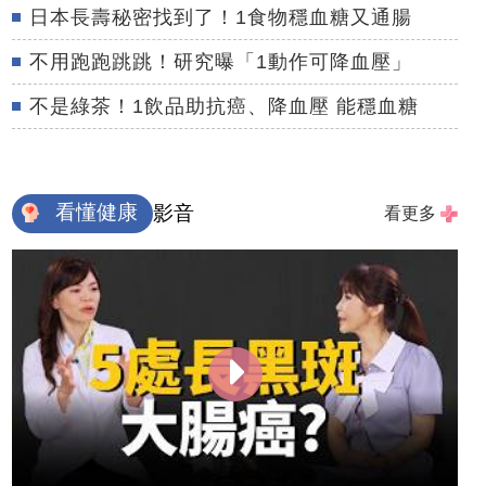
日本長壽秘密找到了！1食物穩血糖又通腸
不用跑跑跳跳！研究曝「1動作可降血壓」
不是綠茶！1飲品助抗癌、降血壓 能穩血糖
看懂健康
影音
看更多