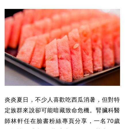
炎炎夏日，不少人喜歡吃西瓜消暑，但對特
定族群來說卻可能暗藏致命危機。腎臟科醫
師林軒任在臉書粉絲專頁分享，一名70歲