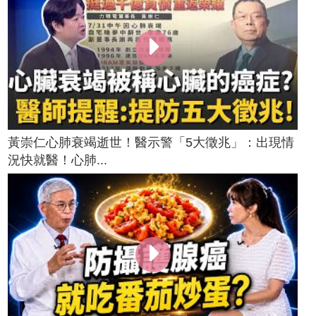
黃崇仁心肺衰竭逝世！醫示警「5大徵兆」：出現情
況快就醫！心肺...