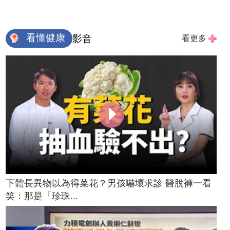
看懂健康
影音
看更多
下體長異物以為得菜花？男孩嚇壞求診 醫脫褲一看
笑：那是「珍珠...