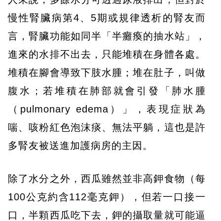
慢性腎臟病第4、5期或規律透析的腎友而
言，腎臟功能如同半「半癱瘓的抽水站」，
進來的水排不出去，只能堆積在身體各處。
堆積在腳會導致下肢水腫；堆在肚子，叫做
腹水；若堆積在肺部就會引發「肺水腫
（pulmonary edema）」，表現症狀為
喘、咳粉紅色泡沫痰、無法平躺，這也是許
多腎友被送進加護病房的主因。
除了水分之外，西瓜雖然並非高鉀食物（每
100公克約含112毫克鉀），但若一口接一
口，半顆西瓜吃下去，鉀的攝取量就可能逼