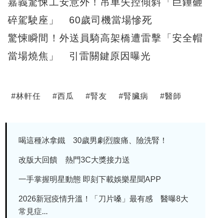
嘉義驚悚工安意外！吊車失控傾斜「巨錘砸
碎駕駛座」 60歲司機當場慘死
驚悚瞬間！外送員騎高架橋遭雷擊「安全帽
當場燒焦」 引雷關鍵原因曝光
#
林軒任
#
西瓜
#
腎友
#
腎臟病
#
醫師
喝這種冰拿鐵 30歲男劇烈腹痛、險洗腎！
改版大回饋 熱門3C大獎接力送
一手掌握明星動態 即刻下載娛樂星聞APP
2026新冠疫情升溫！「刀片嗓」最有感 醫曝8大
常見症...