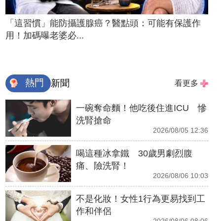
「這習慣」能防攝護腺癌？醫點頭：可能有保護作
用！加碼曝老婆必...
熱門
新聞
看更多
一碗奪命麵！他吃後住進ICU 慘
洗腎搶命
2026/08/05 12:36
喝這種冰拿鐵 30歲男劇烈腹
痛、險洗腎！
2026/08/06 10:03
不是化妝！女性1行為更易找到工
作和伴侶
2026/08/06 08:06