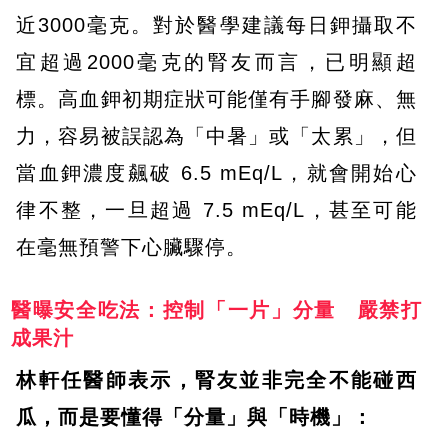
近3000毫克。對於醫學建議每日鉀攝取不
宜超過2000毫克的腎友而言，已明顯超
標。高血鉀初期症狀可能僅有手腳發麻、無
力，容易被誤認為「中暑」或「太累」，但
當血鉀濃度飆破 6.5 mEq/L，就會開始心
律不整，一旦超過 7.5 mEq/L，甚至可能
在毫無預警下心臟驟停。
醫曝安全吃法：控制「一片」分量 嚴禁打
成果汁
林軒任醫師表示，腎友並非完全不能碰西
瓜，而是要懂得「分量」與「時機」：