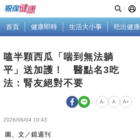
首頁
健康即時
生活大小事
吃出健康
嗑半顆西瓜「喘到無法躺
平」送加護！ 醫點名3吃
法：腎友絕對不要
A-
A
A+
2026/06/04 10:43
圖、文／鏡週刊