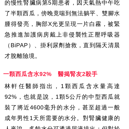
的慢性腎臟病第5期患者，因天氣熱中午吃
了半顆西瓜，傍晚竟喘到無法躺平、雙腳水
腫得發亮，胸部X光更呈現一片白霧，被緊
急推進加護病房戴上非侵襲性正壓呼吸器
（BiPAP）、掛利尿劑搶救，直到隔天清晨
才脫離險境。
一顆西瓜含水92% 醫揭腎友2殺手
林軒任醫師指出，1顆西瓜含水量高達
92%，也就是說，1顆5公斤的中型西瓜就
裝了將近4600毫升的水分，甚至超過一般
成年男性1天所需要的水分。對腎臟健康的
人來說，多餘水分可透過尿液排出；但對於