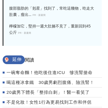
腹部脂肪的「剋星」找到了，常吃這幾物，吃走大
肚囊，瘦出...
PR・新素簡
檸檬加它，堅持一週大肚腩不見了，重新回到45
公斤
PR・新素簡
延伸
閱讀
一碗奪命麵！他吃後住進ICU 慘洗腎搶命
喝這種冰拿鐵 30歲男劇烈腹痛、險洗腎！
20歲男下體長「整排白刺」！醫一看笑了
不是化妝！女性1行為更易找到工作和伴侶