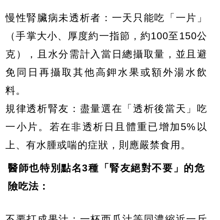
慢性腎臟病未透析者：一天只能吃「一片」
（手掌大小、厚度約一指節，約100至150公
克），且水分需計入當日總攝取量，並且避
免同日再攝取其他高鉀水果或額外湯水飲
料。
規律透析腎友：盡量選在「透析後當天」吃
一小片。若在非透析日且體重已增加5%以
上、有水腫或喘的症狀，則應嚴禁食用。
醫師也特別點名3種「腎友絕對不要」的危
險吃法：
不要打成果汁：一杯西瓜汁等同濃縮近一斤