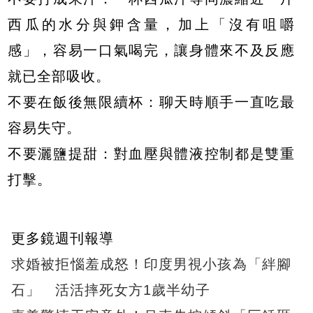
西瓜的水分與鉀含量，加上「沒有咀嚼
感」，容易一口氣喝完，讓身體來不及反應
就已全部吸收。
不要在飯後無限續杯：聊天時順手一直吃最
容易失守。
不要灑鹽提甜：對血壓與體液控制都是雙重
打擊。
更多鏡週刊報導
求婚被拒惱羞成怒！印度男視小孩為「絆腳
石」 活活摔死女方1歲半幼子