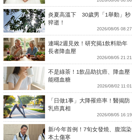
炎夏高溫下 30歲男「1舉動」秒
猝逝！
2026/08/05 08:27
連喝2週見效！研究揭1飲料助年
長者降血壓
2026/08/05 21:21
不是綠茶！1飲品助抗癌、降血壓
能穩血糖
2026/08/02 11:01
「日做1事」大降罹癌率！醫揭防
乳癌真相
2026/08/05 16:19
新/今年首例！7旬女發燒、腹瀉染
本土傷寒