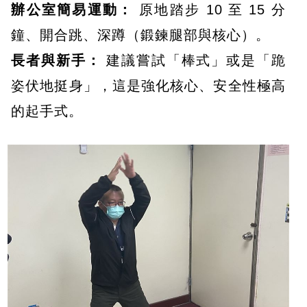
辦公室簡易運動：
原地踏步 10 至 15 分
鐘、開合跳、深蹲（鍛鍊腿部與核心）。
長者與新手：
建議嘗試「棒式」或是「跪
姿伏地挺身」，這是強化核心、安全性極高
的起手式。