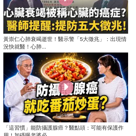
黃崇仁心肺衰竭逝世！醫示警「5大徵兆」：出現情
況快就醫！心肺...
「這習慣」能防攝護腺癌？醫點頭：可能有保護作
用！加碼曝老婆必...