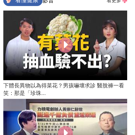
看懂健康
影音
看更多
下體長異物以為得菜花？男孩嚇壞求診 醫脫褲一看
笑：那是「珍珠...