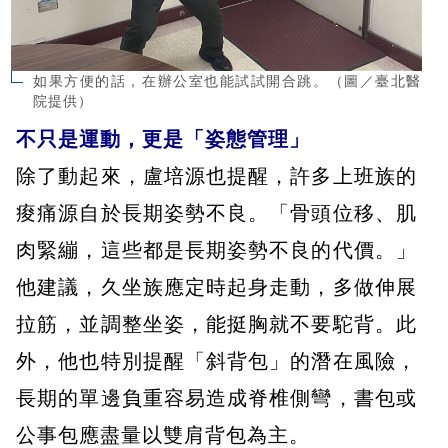
如果方便的話，在辦公室也能試試開合跳。（圖／臺北醫
院提供）
不只是運動，更是「姿態管理」
除了動起來，盧培源也提醒，許多上班族的
痠痛源自於長期姿勢不良。「骨頭位移、肌
肉緊繃，這些都是長期姿勢不良的代價。」
他建議，久坐族應定時起身走動，多做伸展
拉筋，並調整坐姿，能挺胸就不要駝背。此
外，他也特別提醒「斜背包」的潛在風險，
長期的單邊負重容易造成脊椎側彎，書包或
公事包應盡量以雙肩背包為主。