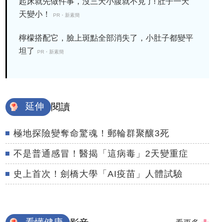
起床就先做件事，沒三天小腹就不見了! 肚子一天
天變小！
PR・新素簡
檸檬搭配它，臉上斑點全部消失了，小肚子都變平
坦了
PR・新素簡
延伸
閱讀
極地探險變奪命驚魂！郵輪群聚釀3死
不是普通感冒！醫揭「這病毒」2天變重症
史上首次！劍橋大學「AI疫苗」人體試驗