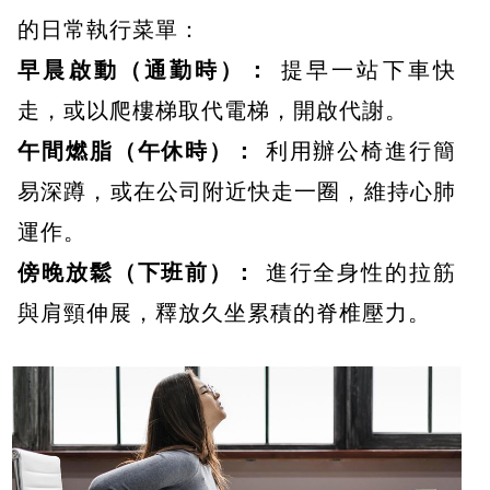
的日常執行菜單：
早晨啟動（通勤時）：
提早一站下車快
走，或以爬樓梯取代電梯，開啟代謝。
午間燃脂（午休時）：
利用辦公椅進行簡
易深蹲，或在公司附近快走一圈，維持心肺
運作。
傍晚放鬆（下班前）：
進行全身性的拉筋
與肩頸伸展，釋放久坐累積的脊椎壓力。