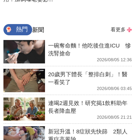
熱門
新聞
看更多
一碗奪命麵！他吃後住進ICU 慘
洗腎搶命
2026/08/05 12:36
20歲男下體長「整排白刺」！醫
一看笑了
2026/08/06 03:45
連喝2週見效！研究揭1飲料助年
長者降血壓
2026/08/05 21:21
新冠升溫！8症狀先快篩 2類人
重症高風險