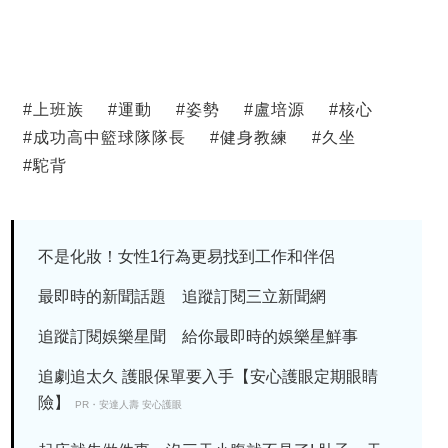
#
上班族
#
運動
#
姿勢
#
盧培源
#
核心
#
成功高中籃球隊隊長
#
健身教練
#
久坐
#
駝背
不是化妝！女性1行為更易找到工作和伴侶
最即時的新聞話題 追蹤訂閱三立新聞網
追蹤訂閱娛樂星聞 給你最即時的娛樂星鮮事
追劇追太久 護眼保單要入手【安心護眼定期眼睛
險】
PR・安達人壽 安心護眼