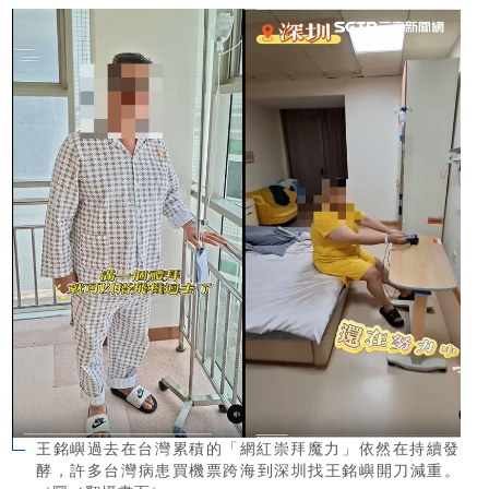
王銘嶼過去在台灣累積的「網紅崇拜魔力」依然在持續發
酵，許多台灣病患買機票跨海到深圳找王銘嶼開刀減重。