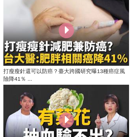
打瘦瘦針還可以防癌？臺大跨國研究曝13種癌症風
險降41％ ...