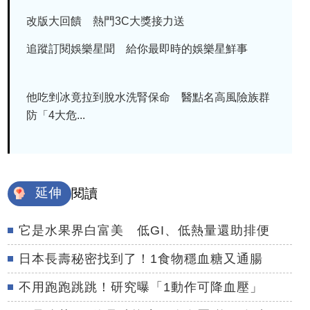
改版大回饋 熱門3C大獎接力送
追蹤訂閱娛樂星聞 給你最即時的娛樂星鮮事
他吃剉冰竟拉到脫水洗腎保命 醫點名高風險族群
防「4大危...
延伸
閱讀
它是水果界白富美 低GI、低熱量還助排便
日本長壽秘密找到了！1食物穩血糖又通腸
不用跑跑跳跳！研究曝「1動作可降血壓」