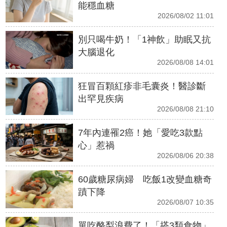
能穩血糖
2026/08/02 11:01
別只喝牛奶！「1神飲」助眠又抗
大腦退化
2026/08/08 14:01
狂冒百顆紅疹非毛囊炎！醫診斷
出罕見疾病
2026/08/08 21:10
7年內連罹2癌！她「愛吃3款點
心」惹禍
2026/08/06 20:38
60歲糖尿病婦 吃飯1改變血糖奇
蹟下降
2026/08/07 10:35
單吃酪梨浪費了！「搭3類食物」