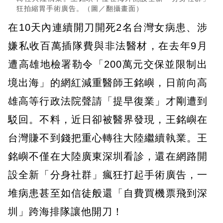
狂拍縮胃手術廣告。（圖／翻攝畫面）
在10天內連續開刀開死2名台灣女病患、涉
嫌私收百萬插隊費與非法醫材，在去年9月
遭高雄地檢署勒令「200萬元交保並限制出
境出海」的網紅減重醫師王銘嶼，日前向高
雄高等行政法院聲請「提早復業」才剛遭到
駁回。不料，近日卻被醫界發現，王銘嶼在
台灣賺不到錢把重心轉往大陸繼續執業。王
銘嶼不僅在大陸廣東深圳看診，還在網路開
設全新「分身社群」瘋狂打起手術廣告，一
堆病患甚至如信徒般還「自費買機票飛到深
圳」跨海排隊讓他開刀！