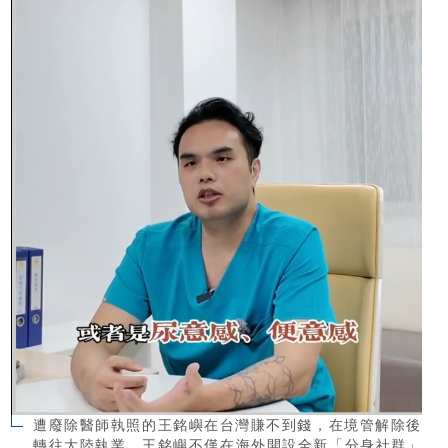
遭廢除醫師執照的王銘嶼在台灣賺不到錢，在境管解除後
轉往大陸執業。王銘嶼不僅在海外開設全新「分身社群」