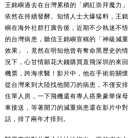
王銘嶼過去在台灣累積的「網紅崇拜魔力」
依然在持續發酵。知情人士大爆猛料，王銘
嶼在海外社群打廣告後，近期不少執迷不悟
的台灣病患，聽信王銘嶼宣稱的「神級減重
效果」，竟然在明知他曾有奪命黑歷史的情
況下，心甘情願花大錢購買直飛深圳的來回
機票，跨海求醫！影片中，他在手術前關懷
從台灣來到大陸找他開刀的病患，不僅安排
住單人房，一下飛機還有專人搭乘豪華保母
車接送，等著開刀的減重病患還在影片中對
話，排了兩年才排到。