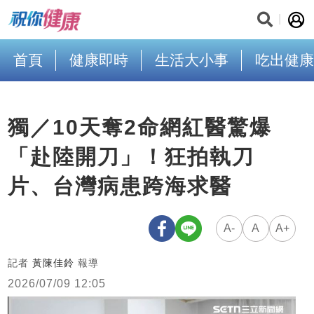
首頁
健康即時
生活大小事
吃出健康
獨／10天奪2命網紅醫驚爆
「赴陸開刀」！狂拍執刀
片、台灣病患跨海求醫
A-
A
A+
記者
黃陳佳鈴
報導
2026/07/09 12:05