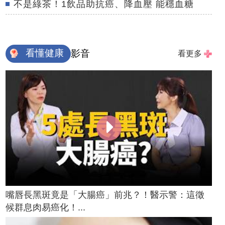
不是綠茶！1飲品助抗癌、降血壓 能穩血糖
看懂健康
影音
看更多
嘴唇長黑斑竟是「大腸癌」前兆？！醫示警：這徵
候群息肉易癌化！...