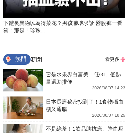
下體長異物以為得菜花？男孩嚇壞求診 醫脫褲一看
笑：那是「珍珠...
熱門
新聞
看更多
它是水果界白富美 低GI、低熱
量還助排便
2026/08/07 14:23
日本長壽秘密找到了！1食物穩血
糖又通腸
2026/08/07 18:25
不是綠茶！1飲品助抗癌、降血壓