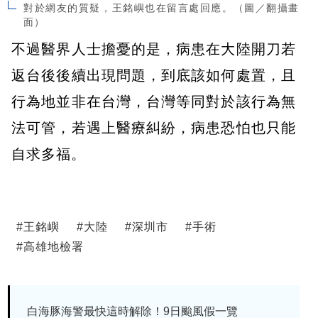
對於網友的質疑，王銘嶼也在留言處回應。（圖／翻攝畫
面）
不過醫界人士擔憂的是，病患在大陸開刀若
返台後後續出現問題，到底該如何處置，且
行為地並非在台灣，台灣等同對於該行為無
法可管，若遇上醫療糾紛，病患恐怕也只能
自求多福。
#
王銘嶼
#
大陸
#
深圳市
#
手術
#
高雄地檢署
白海豚海警最快這時解除！9日颱風假一覽