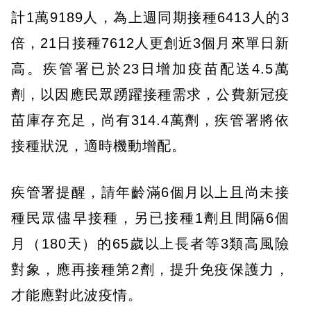
計1萬9189人，為上週同期接種6413人的3
倍，21日接種7612人更創近3個月來單日新
高。疾管署已於23日增加疫苗配送4.5萬
劑，以因應民眾踴躍接種需求，公費新冠疫
苗庫存充足，尚有314.4萬劑，疾管署將依
接種狀況，適時機動增配。
疾管署提醒，請年齡滿6個月以上且尚未接
種民眾儘早接種，另已接種1劑且間隔6個
月（180天）的65歲以上長者等3類高風險
對象，應再接種第2劑，提升免疫保護力，
才能應對此波疫情。