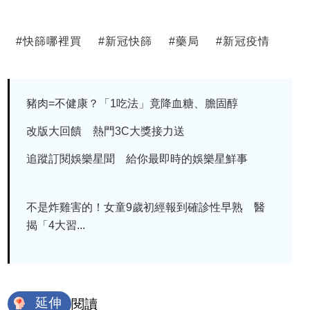
#
快篩哪裡買
#
新冠快篩
#
藥局
#
新冠疫情
豬肉=不健康？「1吃法」竟降血糖、膽固醇
改版大回饋 熱門3C大獎接力送
追蹤訂閱娛樂星聞 給你最即時的娛樂星鮮事
不是炸雞害的！女童9歲初經報到確診性早熟 醫
揭「4大習...
延伸
閱讀