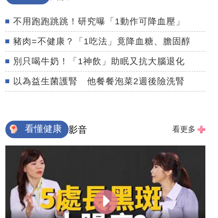
不用跑跑跳跳！研究曝「1動作可降血壓」
豬肉=不健康？「1吃法」竟降血糖、膽固醇
別只喝牛奶！「1神飲」助眠又抗大腦退化
以為益生菌護腎 他餐餐泡菜2週後險洗腎
看懂健康
影音
看更多