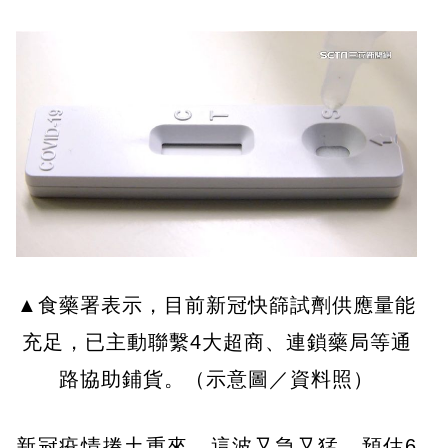
▲食藥署表示，目前新冠快篩試劑供應量能
充足，已主動聯繫4大超商、連鎖藥局等通
路協助鋪貨。（示意圖／資料照）
新冠疫情捲土重來，這波又急又猛，預估6