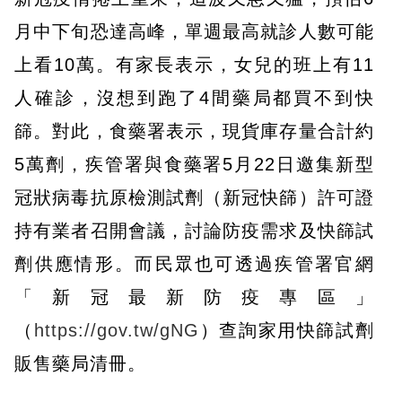
月中下旬恐達高峰，單週最高就診人數可能
上看10萬。有家長表示，女兒的班上有11
人確診，沒想到跑了4間藥局都買不到快
篩。對此，食藥署表示，現貨庫存量合計約
5萬劑，疾管署與食藥署5月22日邀集新型
冠狀病毒抗原檢測試劑（新冠快篩）許可證
持有業者召開會議，討論防疫需求及快篩試
劑供應情形。而民眾也可透過疾管署官網
「新冠最新防疫專區」
（
https://gov.tw/gNG
）查詢家用快篩試劑
販售藥局清冊。