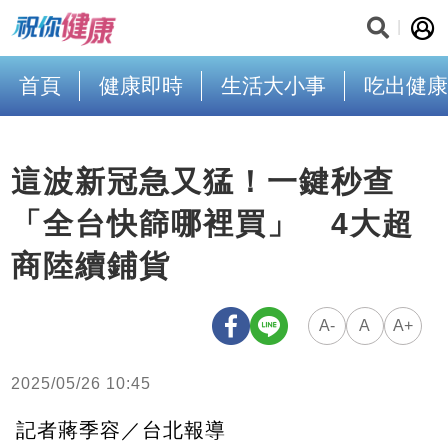
首頁
健康即時
生活大小事
吃出健康
這波新冠急又猛！一鍵秒查
「全台快篩哪裡買」 4大超
商陸續鋪貨
A-
A
A+
2025/05/26 10:45
記者蔣季容／台北報導