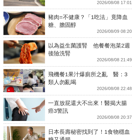
2026/08/08 17:01
豬肉=不健康？「1吃法」竟降血
糖、膽固醇
2026/08/09 08:20
以為益生菌護腎 他餐餐泡菜2週
後險洗腎
2026/08/08 21:49
飛機餐1果汁爆廁所之亂 醫：3
類人勿亂喝
2026/08/08 22:48
一直放屁還大不出來！醫揭大腸
癌3警訊
2026/08/08 20:37
日本長壽秘密找到了！1食物穩血
糖又通腸