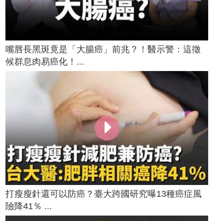
嘴唇長黑斑竟是「大腸癌」前兆？！醫示警：這徵
候群息肉易癌化！...
打瘦瘦針還可以防癌？臺大跨國研究曝13種癌症風
險降41％ ...