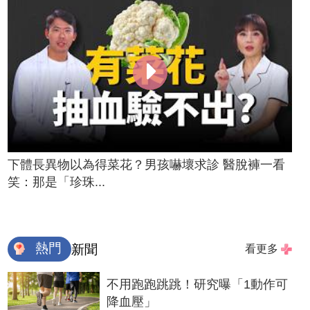
下體長異物以為得菜花？男孩嚇壞求診 醫脫褲一看
笑：那是「珍珠...
熱門
新聞
看更多
不用跑跑跳跳！研究曝「1動作可
降血壓」