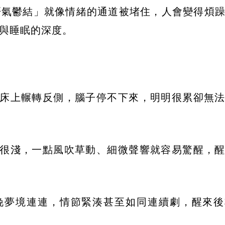
肝氣鬱結」就像情緒的通道被堵住，人會變得煩
與睡眠的深度。
在床上輾轉反側，腦子停不下來，明明很累卻無
得很淺，一點風吹草動、細微聲響就容易驚醒，
晚夢境連連，情節緊湊甚至如同連續劇，醒來