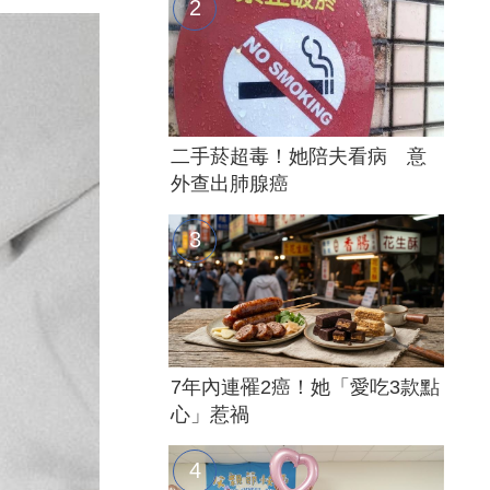
二手菸超毒！她陪夫看病 意
外查出肺腺癌
7年內連罹2癌！她「愛吃3款點
心」惹禍