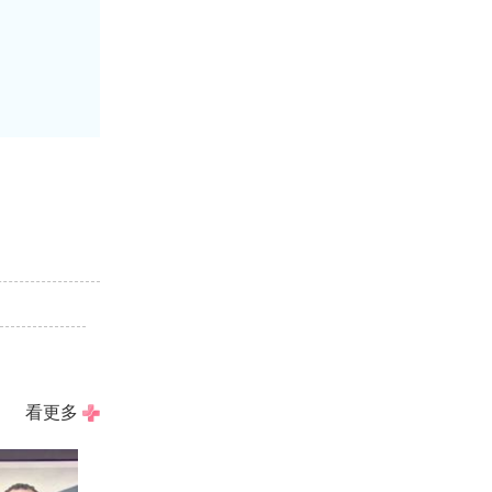
！
看更多