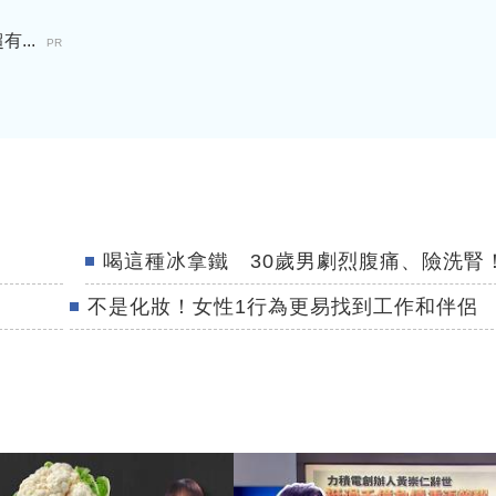
...
PR
喝這種冰拿鐵 30歲男劇烈腹痛、險洗腎
不是化妝！女性1行為更易找到工作和伴侶