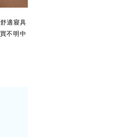
、舒適寢具
買不明中