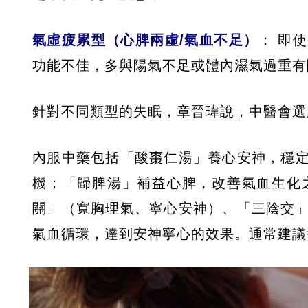
氣虛疲累型（心脾兩虛/氣血不足）
： 即
功能不佳，多與陽氣不足或體內濕氣過重有
針對不同類型的失眠，章晉瑋說，中醫會選
內服中藥包括「酸棗仁湯」養心安神，穩
機；「歸脾湯」補益心脾，改善氣血生化
關」（寬胸理氣、寧心安神）、「三陰交
氣血循環，達到安神寧心的效果。通常建議每