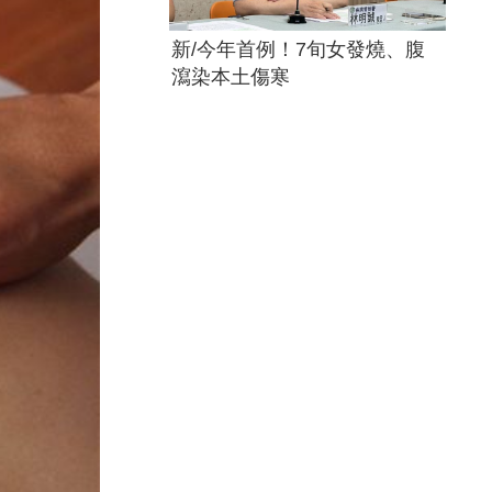
新/今年首例！7旬女發燒、腹
瀉染本土傷寒