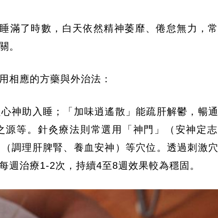
使睡滿了時數，白天依然精神萎靡、倦怠無力，
關。
用相應的方藥與外治法：
定心神助入睡；「加味逍遙散」能疏肝解鬱，暢
之源等。針灸療法則常選用「神門」（安神定志
」（調理肝脾腎、養血安神）等穴位。透過刺激
週治療1-2次，持續4至8週效果較為穩固。