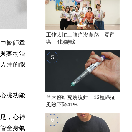
工作太忙上腹痛沒食慾 竟罹
癌王4期轉移
。中醫師章
與藥物治
然入睡的能
為心臟功能
台大醫研究瘦瘦針：13種癌症
風險下降41%
不足，心神
掌管全身氣