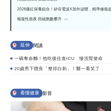
2026爆紅保養組合！矽谷電波X加外泌體，精準修復超有
報復性熬夜 癌細胞數攀升
PR
延伸
閱讀
一碗奪命麵！他吃後住進ICU 慘洗腎搶命
20歲男下體長「整排白刺」！醫一看笑了
看懂健康
影音