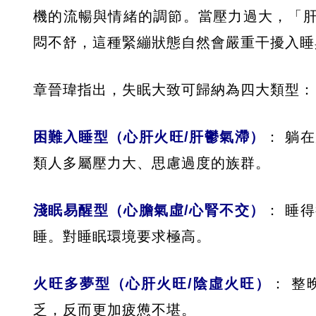
機的流暢與情緒的調節。當壓力過大，「
悶不舒，這種緊繃狀態自然會嚴重干擾入睡
章晉瑋指出，失眠大致可歸納為四大類型：
困難入睡型（心肝火旺/肝鬱氣滯）
： 躺
類人多屬壓力大、思慮過度的族群。
淺眠易醒型（心膽氣虛/心腎不交）
： 睡
睡。對睡眠環境要求極高。
火旺多夢型（心肝火旺/陰虛火旺）
： 整
乏，反而更加疲憊不堪。