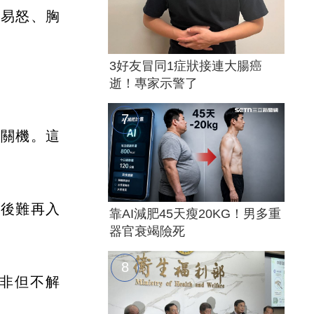
躁易怒、胸
3好友冒同1症狀接連大腸癌
逝！專家示警了
法關機。這
醒後難再入
靠AI減肥45天瘦20KG！男多重
器官衰竭險死
後非但不解