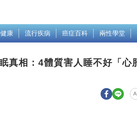
出健康
流行疾病
癌症百科
兩性學堂
眠真相：4體質害人睡不好「心
A