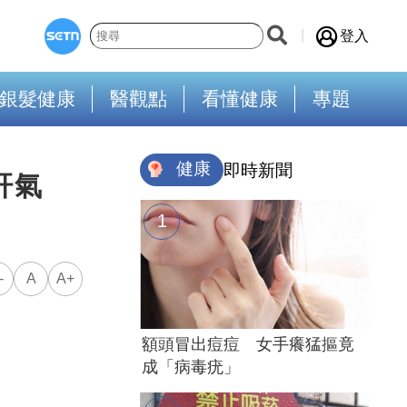
登入
銀髮健康
醫觀點
看懂健康
專題
健康
即時新聞
肝氣
-
A
A+
額頭冒出痘痘 女手癢猛摳竟
成「病毒疣」