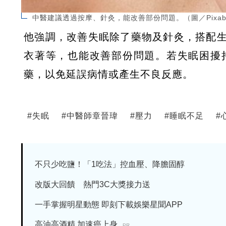
中醫建議透過按摩、針灸，能改善部份問題。（圖／Pixab
他強調，改善失眠除了藥物及針灸，搭配
衣著等，也能改善部份問題。若失眠困擾
藥，以免延誤病情或產生不良反應。
#
失眠
#
中醫師章晉瑋
#
壓力
#
睡眠不足
#
不只少吃鹽！「1吃法」控血壓、降膽固醇
改版大回饋 熱門3C大獎接力送
一手掌握明星動態 即刻下載娛樂星聞APP
高油高酒精 加速癌上身
PR