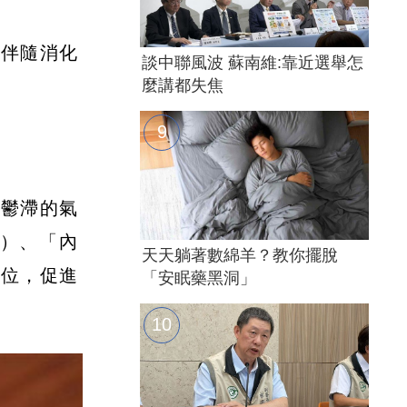
常伴隨消化
談中聯風波 蘇南維:靠近選舉怎
麼講都失焦
通鬱滯的氣
）、「內
天天躺著數綿羊？教你擺脫
穴位，促進
「安眠藥黑洞」