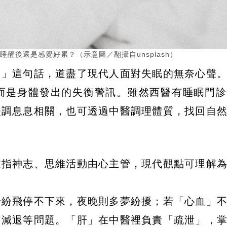
醒後還是感覺好累？（示意圖／翻攝自unsplash）
。」這句話，道盡了現代人面對失眠的無奈心聲
而是身體發出的失衡警訊。雖然西醫有睡眠門診
失調息息相關，也可透過中醫調理體質，找回自
意指神志、思維活動由心主管，現代觀點可理解
緒紛飛停不下來，夜晚則多夢紛擾；若「心血」
力減退等問題。「肝」在中醫裡負責「疏泄」，