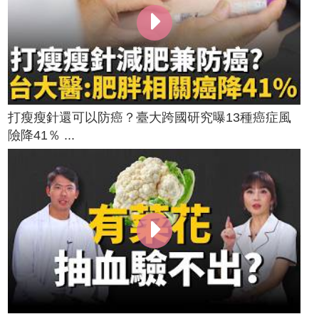
打瘦瘦針還可以防癌？臺大跨國研究曝13種癌症風
險降41％ ...