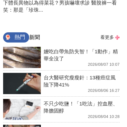
下體長異物以為得菜花？男孩嚇壞求診 醫脫褲一看
笑：那是「珍珠...
熱門
新聞
看更多
嬤吃白帶魚防失智！「1動作」精
華全沒了
2026/08/07 10:07
台大醫研究瘦瘦針：13種癌症風
險下降41%
2026/08/06 16:27
不只少吃鹽！「1吃法」控血壓、
降膽固醇
2026/08/04 10:28