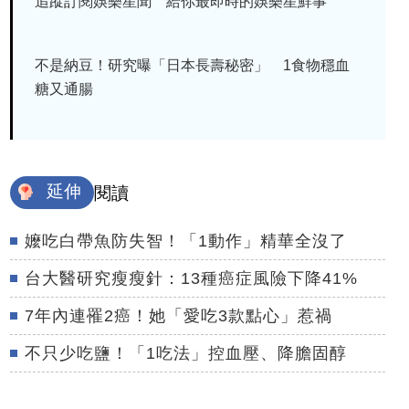
追蹤訂閱娛樂星聞 給你最即時的娛樂星鮮事
不是納豆！研究曝「日本長壽秘密」 1食物穩血
糖又通腸
延伸
閱讀
嬤吃白帶魚防失智！「1動作」精華全沒了
台大醫研究瘦瘦針：13種癌症風險下降41%
7年內連罹2癌！她「愛吃3款點心」惹禍
不只少吃鹽！「1吃法」控血壓、降膽固醇