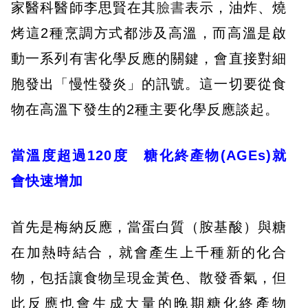
家醫科醫師李思賢在其
臉書
表示，油炸、燒
烤這2種烹調方式都涉及高溫，而高溫是啟
動一系列有害化學反應的關鍵，會直接對細
胞發出「慢性發炎」的訊號。這一切要從食
物在高溫下發生的2種主要化學反應談起。
當溫度超過120度 糖化終產物(AGEs)就
會快速增加
首先是梅納反應，當蛋白質（胺基酸）與糖
在加熱時結合，就會產生上千種新的化合
物，包括讓食物呈現金黃色、散發香氣，但
此反應也會生成大量的晚期糖化終產物