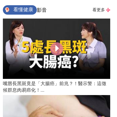
看懂健康
影音
看更多
嘴唇長黑斑竟是「大腸癌」前兆？！醫示警：這徵
候群息肉易癌化！...