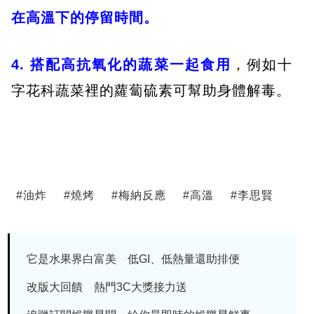
在高溫下的停留時間。
4. 搭配高抗氧化的蔬菜一起食用
，例如十
字花科蔬菜裡的蘿蔔硫素可幫助身體解毒。
#
油炸
#
燒烤
#
梅納反應
#
高溫
#
李思賢
它是水果界白富美 低GI、低熱量還助排便
改版大回饋 熱門3C大獎接力送