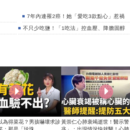
7年內連罹2癌！她「愛吃3款點心」惹禍
不只少吃鹽！「1吃法」控血壓、降膽固醇
以為得菜花？男孩嚇壞求診
黃崇仁心肺衰竭逝世！醫示警
：那是「珍珠...
兆」：出現情況快就醫！心肺..