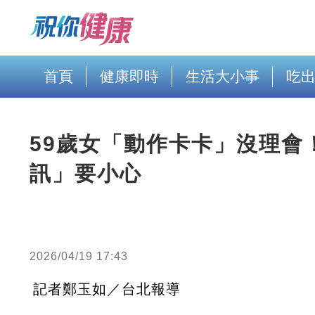
首頁
健康即時
生活大小事
吃
59歲女「動作卡卡」沒理會
訊」要小心
2026/04/19 17:43
記者鄭玉如／台北報導