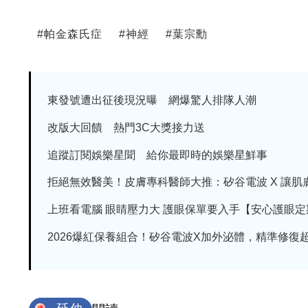
#
帕金森氏症
#
神經
#
葉宗勳
東發號遭出征後現況曝 網爆驚人排隊人潮
改版大回饋 熱門3C大獎接力送
追蹤訂閱娛樂星聞 給你最即時的娛樂星鮮事
拒絕無效醫美！皮膚專科醫師大推：矽谷電波 X 讓肌膚由
上班看電腦 眼睛壓力大 護眼保單要入手【安心護眼定期眼
2026爆紅保養組合！矽谷電波X加外泌體，精準修復超有