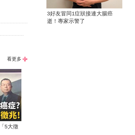
3好友冒同1症狀接連大腸癌
逝！專家示警了
看更多
「5大徵
.