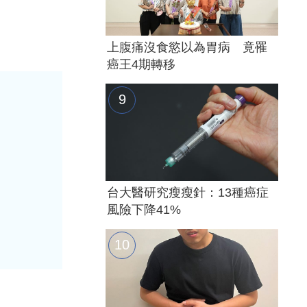
上腹痛沒食慾以為胃病 竟罹
癌王4期轉移
台大醫研究瘦瘦針：13種癌症
風險下降41%