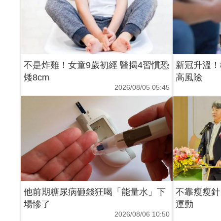
不是炸雞！女童9歲初經 醫揭4習慣恐
新冠升溫！
矮8cm
高風險
2026/08/05 05:45
他前期糖尿病砸錢狂喝「能量水」下
不靠瘦瘦針！
場慘了
運動
2026/08/06 10:50