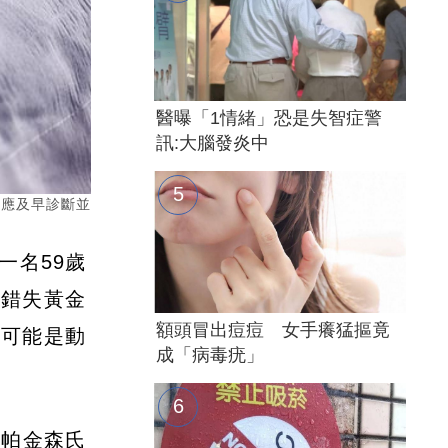
醫曝「1情緒」恐是失智症警
訊:大腦發炎中
，應及早診斷並
一名59歲
，錯失黃金
額頭冒出痘痘 女手癢猛摳竟
狀可能是動
成「病毒疣」
為帕金森氏