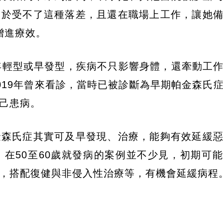
由於受不了這種落差，且還在職場上工作，讓她
增進療效。
年輕型或早發型，疾病不只影響身體，還牽動工
019年曾來看診，當時已被診斷為早期帕金森氏
己患病。
金森氏症其實可及早發現、治療，能夠有效延緩
在50至60歲就發病的案例並不少見，初期可
，搭配復健與非侵入性治療等，有機會延緩病程