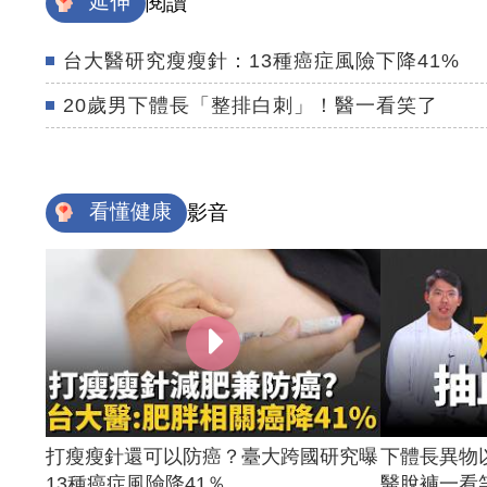
延伸
閱讀
台大醫研究瘦瘦針：13種癌症風險下降41%
20歲男下體長「整排白刺」！醫一看笑了
看懂健康
影音
打瘦瘦針還可以防癌？臺大跨國研究曝
下體長異物
13種癌症風險降41％ ...
醫脫褲一看笑