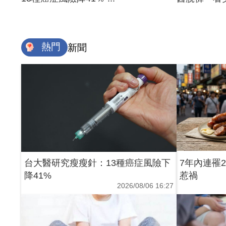
熱門
新聞
台大醫研究瘦瘦針：13種癌症風險下
7年內連罹
降41%
惹禍
2026/08/06 16:27