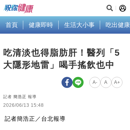
首頁
健康即時
生活大小事
吃出健康
吃清淡也得脂肪肝！醫列「5
大隱形地雷」喝手搖飲也中
A-
A
A+
記者
簡浩正
報導
2026/06/13 15:48
記者簡浩正／台北報導