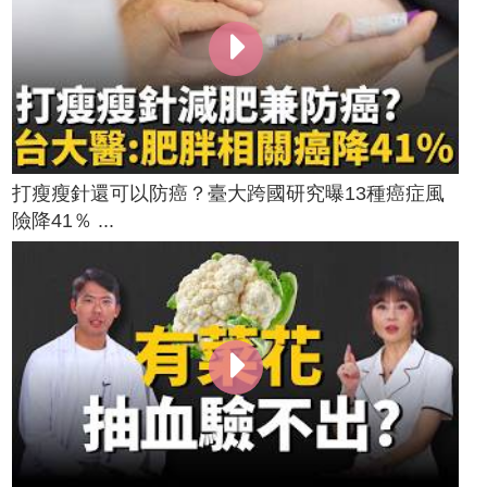
打瘦瘦針還可以防癌？臺大跨國研究曝13種癌症風
險降41％ ...