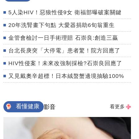
5人染HIV！惡狼性侵9女 衛福部曝破案關鍵
20年洗腎畫下句點 大愛器捐助6旬翁重生
金管會檢討一日手術理賠 石崇良:創造三贏
台北長庚突「大停電」患者驚！院方回應了
HIV性侵案！未來改強制採檢?石崇良回應了
又見戴奧辛超標！日本絨螯蟹邊境抽驗100%
看懂健康
影音
看更多