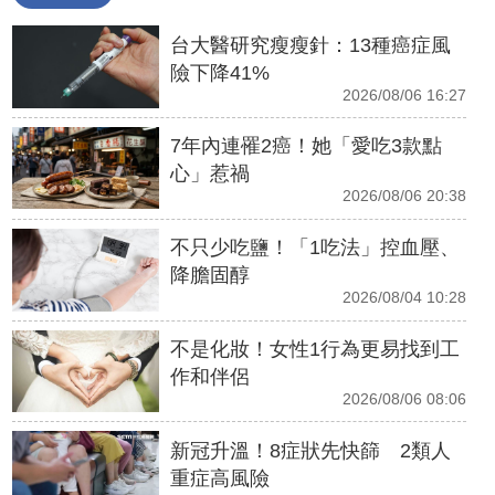
台大醫研究瘦瘦針：13種癌症風
險下降41%
2026/08/06 16:27
7年內連罹2癌！她「愛吃3款點
心」惹禍
2026/08/06 20:38
不只少吃鹽！「1吃法」控血壓、
降膽固醇
2026/08/04 10:28
不是化妝！女性1行為更易找到工
作和伴侶
2026/08/06 08:06
新冠升溫！8症狀先快篩 2類人
重症高風險