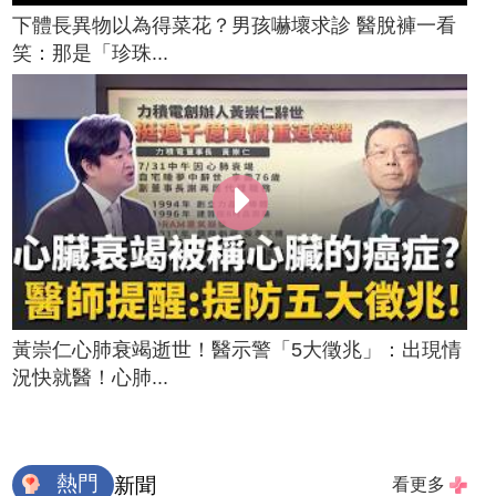
下體長異物以為得菜花？男孩嚇壞求診 醫脫褲一看
笑：那是「珍珠...
黃崇仁心肺衰竭逝世！醫示警「5大徵兆」：出現情
況快就醫！心肺...
熱門
新聞
看更多