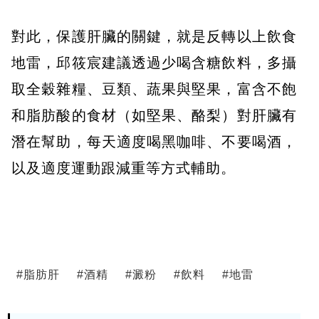
對此，保護肝臟的關鍵，就是反轉以上飲食
地雷，邱筱宸建議透過少喝含糖飲料，多攝
取全穀雜糧、豆類、蔬果與堅果，富含不飽
和脂肪酸的食材（如堅果、酪梨）對肝臟有
潛在幫助，每天適度喝黑咖啡、不要喝酒，
以及適度運動跟減重等方式輔助。
#
脂肪肝
#
酒精
#
澱粉
#
飲料
#
地雷