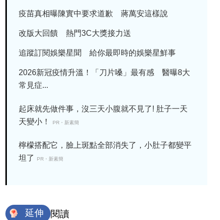
疫苗真相曝陳實中要求道歉 蔣萬安這樣說
改版大回饋 熱門3C大獎接力送
追蹤訂閱娛樂星聞 給你最即時的娛樂星鮮事
2026新冠疫情升溫！「刀片嗓」最有感 醫曝8大
常見症...
起床就先做件事，沒三天小腹就不見了! 肚子一天
天變小！
PR・新素簡
檸檬搭配它，臉上斑點全部消失了，小肚子都變平
坦了
PR・新素簡
延伸
閱讀