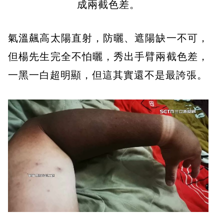
成兩截色差。
氣溫飆高太陽直射，防曬、遮陽缺一不可，
但楊先生完全不怕曬，秀出手臂兩截色差，
一黑一白超明顯，但這其實還不是最誇張。