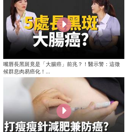
嘴唇長黑斑竟是「大腸癌」前兆？！醫示警：這徵
候群息肉易癌化！...