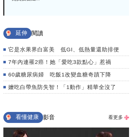
延伸
閱讀
它是水果界白富美 低GI、低熱量還助排便
7年內連罹2癌！她「愛吃3款點心」惹禍
60歲糖尿病婦 吃飯1改變血糖奇蹟下降
嬤吃白帶魚防失智！「1動作」精華全沒了
看懂健康
影音
看更多