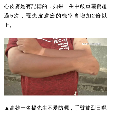
心皮膚是有記憶的，如果一生中嚴重曬傷超
過5次，罹患皮膚癌的機率會增加2倍以
上。
▲高雄一名楊先生不愛防曬，手臂被烈日曬