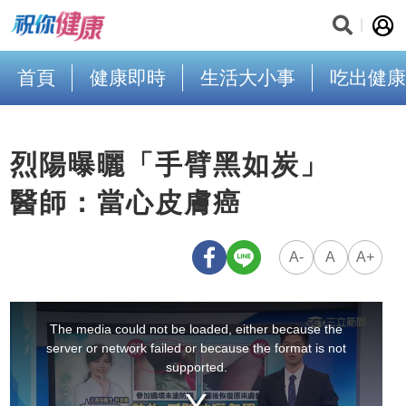
首頁
健康即時
生活大小事
吃出健康
烈陽曝曬「手臂黑如炭」
醫師：當心皮膚癌
A-
A
A+
This
is
a
The media could not be loaded, either because the
modal
window.
server or network failed or because the format is not
supported.