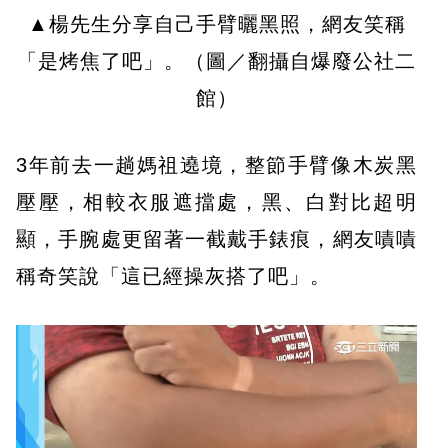
▲楊先生分享自己手臂曬黑照，網友笑稱
「是烤焦了吧」。（圖／翻攝自爆廢公社二
館）
3年前去一趟媽祖遶境，整節手臂像木炭黑
壓壓，相較衣服遮擋處，黑、白對比超明
顯，手腕處更留著一截戴手錶痕，網友嘖嘖
稱奇笑說「這已經操灰搭了吧」。