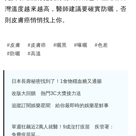
灣溫度越來越高，醫師建議要確實防曬，否
則皮膚癌悄悄找上你。
#
皮膚
#
皮膚癌
#
曬黑
#
曝曬
#
色差
#
防曬
#
高溫
日本長壽秘密找到了！1食物穩血糖又通腸
改版大回饋 熱門3C大獎接力送
追蹤訂閱娛樂星聞 給你最即時的娛樂星鮮事
單週狂飆近2萬人就醫！9成沒打疫苗 疾管署：
免費疫苗延...