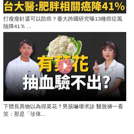
打瘦瘦針還可以防癌？臺大跨國研究曝13種癌症風
險降41％ ...
下體長異物以為得菜花？男孩嚇壞求診 醫脫褲一看
笑：那是「珍珠...