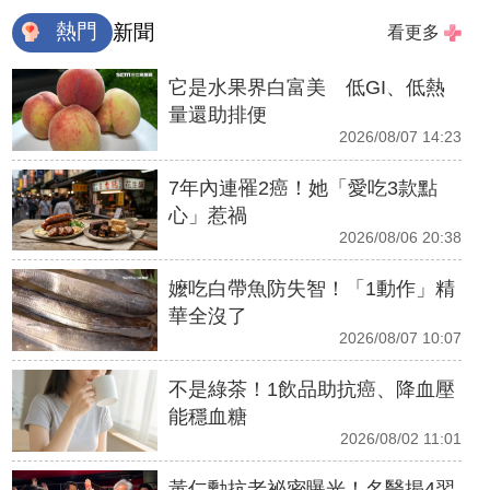
熱門
新聞
看更多
它是水果界白富美 低GI、低熱
量還助排便
2026/08/07 14:23
7年內連罹2癌！她「愛吃3款點
心」惹禍
2026/08/06 20:38
嬤吃白帶魚防失智！「1動作」精
華全沒了
2026/08/07 10:07
不是綠茶！1飲品助抗癌、降血壓
能穩血糖
2026/08/02 11:01
黃仁勳抗老祕密曝光！名醫揭4習