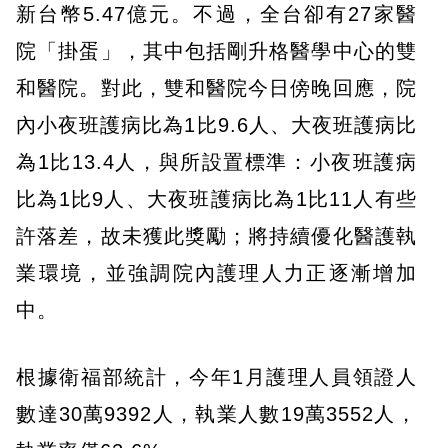
新台幣5.47億元。不過，全台卻有27家醫
院「掛蛋」，其中包括剛升格醫學中心的雙
和醫院。對此，雙和醫院今日傍晚回應，院
內小夜班護病比為1比9.6人、大夜班護病比
為1比13.4人，與所設置標準：小夜班護病
比為1比9人、大夜班護病比為1比11人有些
許落差，故未獲此獎勵；將持續優化醫護執
業環境，並強調院內護理人力正逐漸增加
中。
根據衛福部統計，今年1月護理人員領證人
數達30萬9392人，執業人數19萬3552人，