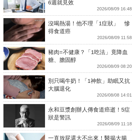
6週就見效
2026/08/09 16:48
沒喝熱湯！他不理「1症狀」 慘
得食道癌
2026/08/09 11:58
豬肉=不健康？「1吃法」竟降血
糖、膽固醇
2026/08/09 08:20
別只喝牛奶！「1神飲」助眠又抗
大腦退化
2026/08/08 14:01
永和豆漿創辦人傳食道癌逝！5症
狀是警訊
2026/08/09 11:18
一直放屁還大不出來！醫揭大腸