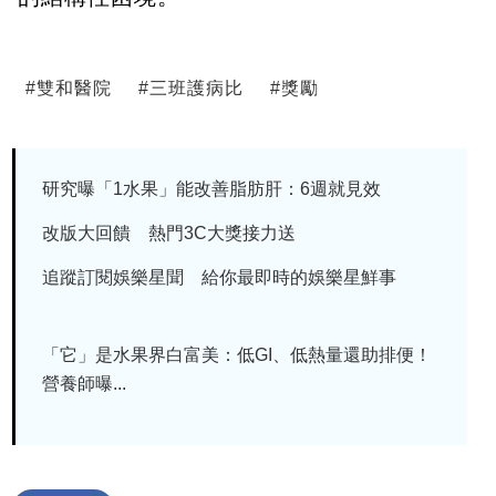
#
雙和醫院
#
三班護病比
#
獎勵
研究曝「1水果」能改善脂肪肝：6週就見效
改版大回饋 熱門3C大獎接力送
追蹤訂閱娛樂星聞 給你最即時的娛樂星鮮事
「它」是水果界白富美：低GI、低熱量還助排便！
營養師曝...