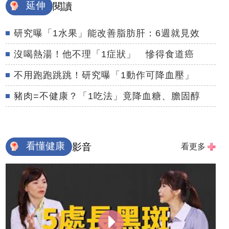
延伸
閱讀
研究曝「1水果」能改善脂肪肝：6週就見效
沒喝熱湯！他不理「1症狀」 慘得食道癌
不用跑跑跳跳！研究曝「1動作可降血壓」
豬肉=不健康？「1吃法」竟降血糖、膽固醇
看懂健康
影音
看更多