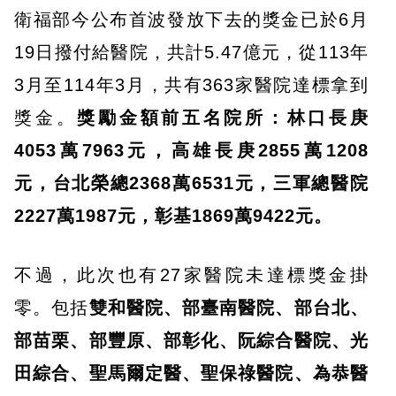
衛福部今公布首波發放下去的獎金已於6月
19日撥付給醫院，共計5.47億元，從113年
3月至114年3月，共有363家醫院達標拿到
獎金。
獎勵金額前五名院所：林口長庚
4053萬7963元，高雄長庚2855萬1208
元，台北榮總2368萬6531元，三軍總醫院
2227萬1987元，彰基1869萬9422元。
不過，此次也有27家醫院未達標獎金掛
零。包括
雙和醫院、部臺南醫院、部台北、
部苗栗、部豐原、部彰化、阮綜合醫院、光
田綜合、聖馬爾定醫、聖保祿醫院、為恭醫