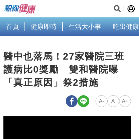
首頁
健康即時
生活大小事
吃出健康
醫中也落馬！27家醫院三班
護病比0獎勵 雙和醫院曝
「真正原因」祭2措施
A-
A
A+