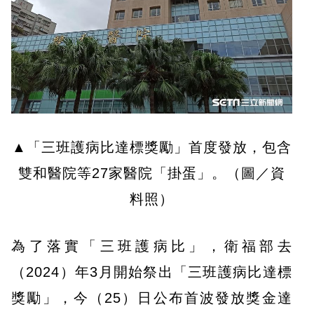
▲「三班護病比達標獎勵」首度發放，包含
雙和醫院等27家醫院「掛蛋」。（圖／資
料照）
為了落實「三班護病比」，衛福部去
（2024）年3月開始祭出「三班護病比達標
獎勵」，今（25）日公布首波發放獎金達