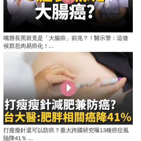
嘴唇長黑斑竟是「大腸癌」前兆？！醫示警：這徵
候群息肉易癌化！...
打瘦瘦針還可以防癌？臺大跨國研究曝13種癌症風
險降41％ ...