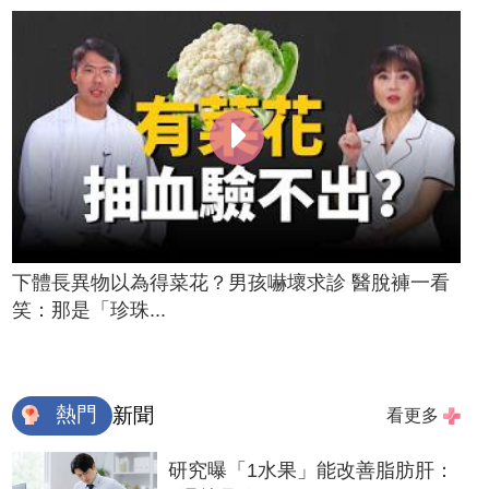
下體長異物以為得菜花？男孩嚇壞求診 醫脫褲一看
笑：那是「珍珠...
熱門
新聞
看更多
研究曝「1水果」能改善脂肪肝：