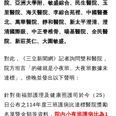
院、亞洲大學附、敏盛綜合、民生醫院、玉
里醫院、海天醫院、李綜合苑裡、中國醫臺
北、萬華醫院、靜和醫院、新太平澄清、澄
清國際眼、中正脊椎骨、暘基醫院、全民醫
院、新莊英仁、大園敏盛。
對此，《三立新聞網》記者詢問雙和醫院，
院方坦言「的確就是小夜班、大夜班數據未
達標」。傍晚並發出以下聲明：
針對衛福部護理及健康照護司於今（25）
日公布之114年度三班護病比達標醫院獎勵
名單暨金額等資料，
院內小夜班護病比為1