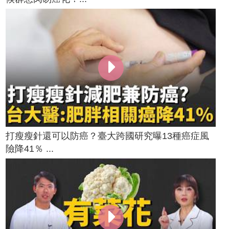
打瘦瘦針還可以防癌？臺大跨國研究曝13種癌症風
險降41％ ...