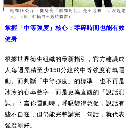
甩肉16公斤！健身房「肌肉阿北」是王必勝，近況超驚
人。（圖／翻攝自王必勝臉書）
掌握「中等強度」核心：零碎時間也能有效
健身
根據世界衛生組織的最新指引，官方建議成
人每週累積至少150分鐘的中等強度有氧運
動。而判斷「中等強度」的標準，也不再是
冰冷的心率數字，而是更為直觀的「說話測
試」：當你運動時，呼吸變得急促，說話有
些不自在，但仍能完整講完一句話，就代表
強度剛好。