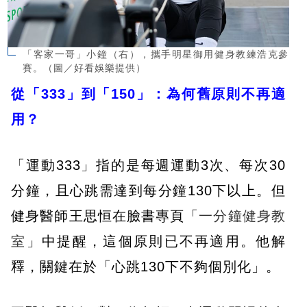
「客家一哥」小鐘（右），攜手明星御用健身教練浩克參
賽。（圖／好看娛樂提供）
從「333」到「150」：為何舊原則不再適
用？
「運動333」指的是每週運動3次、每次30
分鐘，且心跳需達到每分鐘130下以上。但
健身醫師王思恒在臉書專頁「
一分鐘健身教
室
」中提醒，這個原則已不再適用。他解
釋，關鍵在於「心跳130下不夠個別化」。