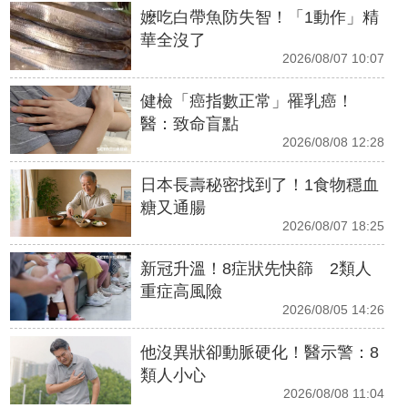
嬤吃白帶魚防失智！「1動作」精
華全沒了
2026/08/07 10:07
健檢「癌指數正常」罹乳癌！
醫：致命盲點
2026/08/08 12:28
日本長壽秘密找到了！1食物穩血
糖又通腸
2026/08/07 18:25
新冠升溫！8症狀先快篩 2類人
重症高風險
2026/08/05 14:26
他沒異狀卻動脈硬化！醫示警：8
類人小心
2026/08/08 11:04