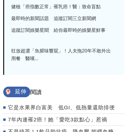
健檢「癌指數正常」罹乳癌！醫：致命盲點
最即時的新聞話題 追蹤訂閱三立新聞網
追蹤訂閱娛樂星聞 給你最即時的娛樂星鮮事
狂放超濃「魚腥味響屁」！人夫拖20年不敢外出
用餐 醫嘆...
延伸
閱讀
它是水果界白富美 低GI、低熱量還助排便
7年內連罹2癌！她「愛吃3款點心」惹禍
不是綠茶！1飲品助抗癌、降血壓 能穩血糖