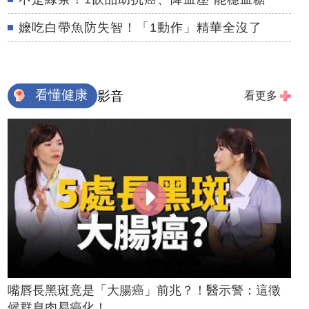
嬤吃白帶魚防失智！「1動作」精華全沒了
看懂健康
影音
看更多
嘴唇長黑斑竟是「大腸癌」前兆？！醫示警：這徵
候群息肉易癌化！...