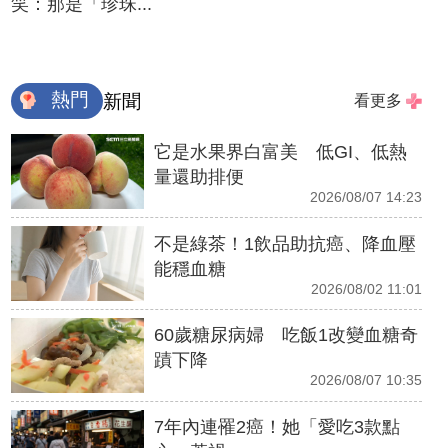
笑：那是「珍珠...
熱門
新聞
看更多
它是水果界白富美 低GI、低熱
量還助排便
2026/08/07 14:23
不是綠茶！1飲品助抗癌、降血壓
能穩血糖
2026/08/02 11:01
60歲糖尿病婦 吃飯1改變血糖奇
蹟下降
2026/08/07 10:35
7年內連罹2癌！她「愛吃3款點