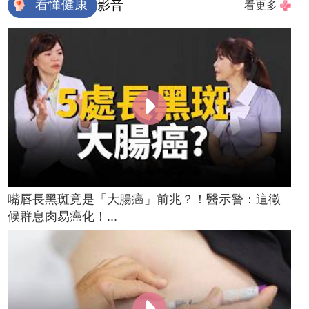
看懂健康
影音
看更多
嘴唇長黑斑竟是「大腸癌」前兆？！醫示警：這徵
候群息肉易癌化！...