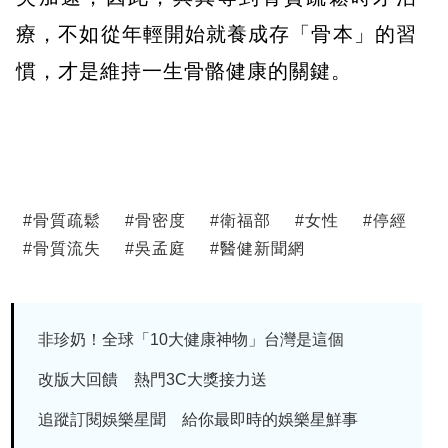
療，不如從年輕開始就養成存「骨本」的習
慣，才是維持一生骨骼健康的關鍵。
#
骨質疏鬆
#
骨密度
#
衛福部
#
女性
#
停經
#
骨質流失
#
吳孟庭
#
醫健新聞網
非珍奶！全球「10大健康神物」台灣是這個
改版大回饋 熱門3C大獎接力送
追蹤訂閱娛樂星聞 給你最即時的娛樂星鮮事