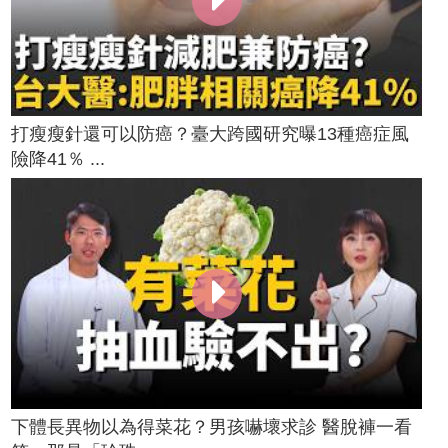
打瘦瘦針還可以防癌？臺大跨國研究曝13種癌症風
險降41％ ...
下體長異物以為得菜花？男孩嚇壞求診 醫脫褲一看