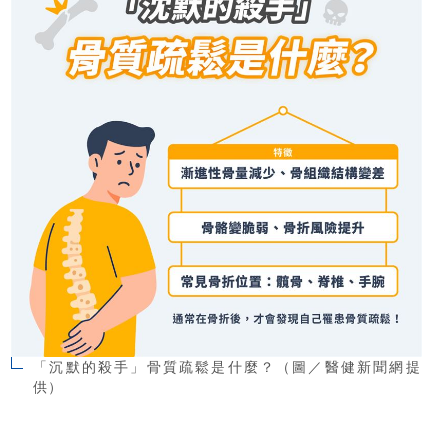
「沉默的殺手」骨質疏鬆是什麼？（圖／醫健新聞網提
供）