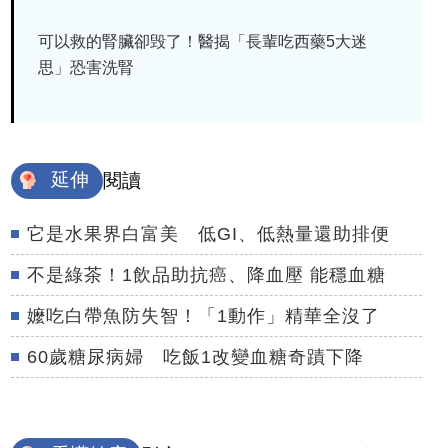
可以救的腎臟卻毁了！醫揭「長輩吃西藥5大迷
思」恐害洗腎
延伸
閱讀
它是水果界白富美 低GI、低熱量還助排便
不是綠茶！1飲品助抗癌、降血壓 能穩血糖
嬤吃白帶魚防失智！「1動作」精華全沒了
60歲糖尿病婦 吃飯1改變血糖奇蹟下降