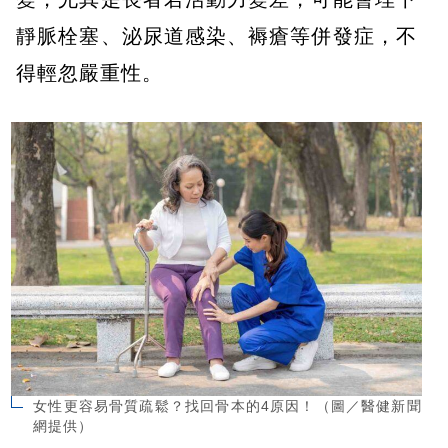
靜脈栓塞、泌尿道感染、褥瘡等併發症，不
得輕忽嚴重性。
女性更容易骨質疏鬆？找回骨本的4原因！（圖／醫健新聞
網提供）