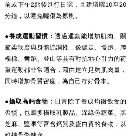
前或下午2點後進行日曬，且建議曬10至20
分鐘，以避免曬傷為原則。
●養成運動習慣：
透過運動能增加肌肉、關
節柔軟度與身體協調性，像健走、慢跑、爬
樓梯、舞蹈、登山等具有對抗地心引力的荷
重運動都非常適合，藉由建立足夠肌肉量，
同時增加骨質密度，為自己存好骨本。
●攝取高鈣食物：
日常除了養成均衡飲食的
習慣，也應多攝取乳製品、深綠色蔬菜、黑
芝麻、堅果等富含鈣質及蛋白質的食物，以
維持骨骼健康。