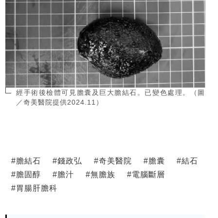
經手術後檢體可見膽囊及巨大膽結石。已變色處理。（圖
／奇美醫院提供2024.11）
#
膽結石
#
錢政弘
#
奇美醫院
#
膽囊
#
結石
#
膽固醇
#
膽汁
#
無膽族
#
電腦斷層
#
胃腸肝膽科