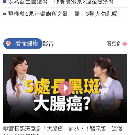
以為益生菌護腎 他餐餐泡菜2週後險洗腎
飛機餐1果汁爆廁所之亂 醫：3類人勿亂喝
看懂健康
影音
看更多
嘴唇長黑斑竟是「大腸癌」前兆？！醫示警：這徵