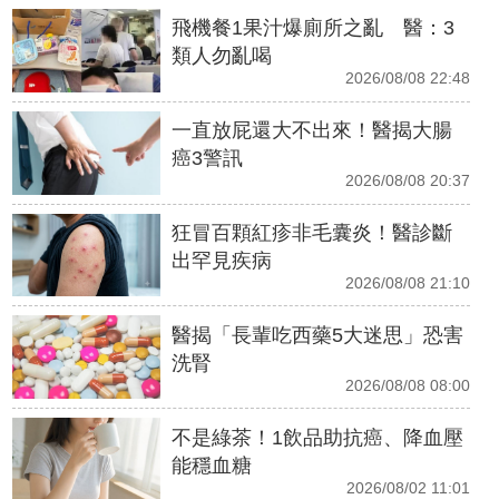
飛機餐1果汁爆廁所之亂 醫：3
類人勿亂喝
2026/08/08 22:48
一直放屁還大不出來！醫揭大腸
癌3警訊
2026/08/08 20:37
狂冒百顆紅疹非毛囊炎！醫診斷
出罕見疾病
2026/08/08 21:10
醫揭「長輩吃西藥5大迷思」恐害
洗腎
2026/08/08 08:00
不是綠茶！1飲品助抗癌、降血壓
能穩血糖
2026/08/02 11:01