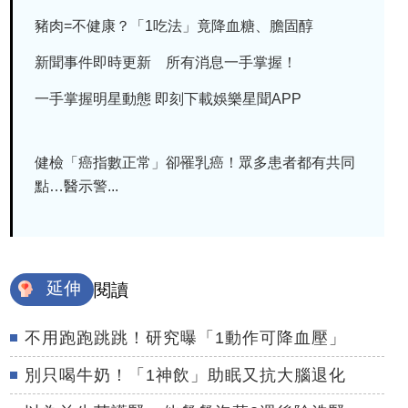
豬肉=不健康？「1吃法」竟降血糖、膽固醇
新聞事件即時更新 所有消息一手掌握！
一手掌握明星動態 即刻下載娛樂星聞APP
健檢「癌指數正常」卻罹乳癌！眾多患者都有共同
點…醫示警...
延伸
閱讀
不用跑跑跳跳！研究曝「1動作可降血壓」
別只喝牛奶！「1神飲」助眠又抗大腦退化