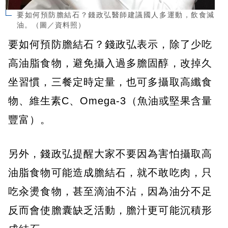
要如何預防膽結石？錢政弘醫師建議國人多運動，飲食減
油。（圖／資料照）
要如何預防膽結石？錢政弘表示，除了少吃
高油脂食物，避免攝入過多膽固醇，改掉久
坐習慣，三餐定時定量，也可多攝取高纖食
物、維生素C、Omega-3（魚油或堅果含量
豐富）。
另外，錢政弘提醒大家不要因為害怕攝取高
油脂食物可能造成膽結石，就不敢吃肉，只
吃汆燙食物，甚至滴油不沾，因為油分不足
反而會使膽囊缺乏活動，膽汁更可能沉積形