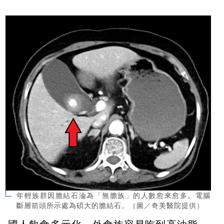
年輕族群因膽結石淪為「無膽族」的人數愈來愈多。電腦
斷層箭頭所示處為碩大的膽結石。（圖／奇美醫院提供）