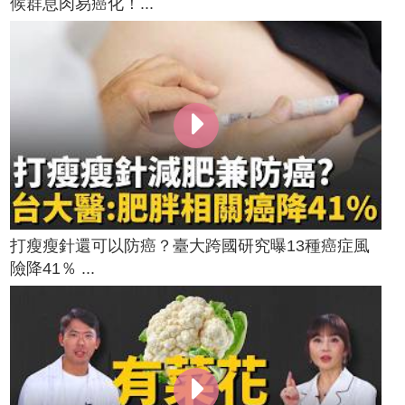
候群息肉易癌化！...
打瘦瘦針還可以防癌？臺大跨國研究曝13種癌症風
險降41％ ...