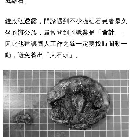
成結石。
錢政弘透露，門診遇到不少膽結石患者是久
坐的辦公族，最常問到的職業是「
會計
」。
因此他建議國人工作之餘一定要找時間動一
動，避免養出「大石頭」。