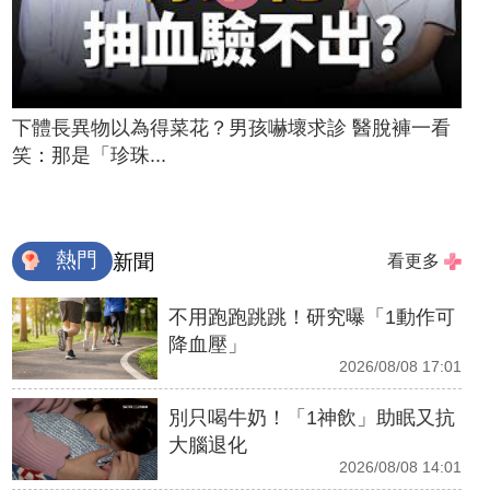
下體長異物以為得菜花？男孩嚇壞求診 醫脫褲一看
笑：那是「珍珠...
熱門
新聞
看更多
不用跑跑跳跳！研究曝「1動作可
降血壓」
2026/08/08 17:01
別只喝牛奶！「1神飲」助眠又抗
大腦退化
2026/08/08 14:01