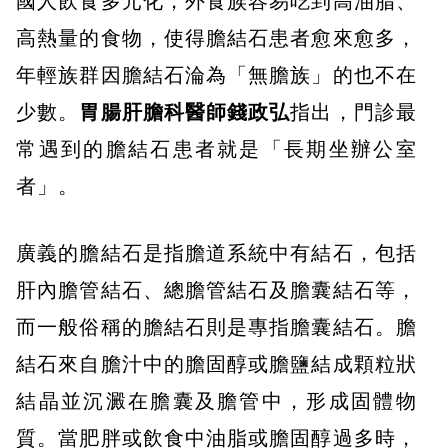
國人飲食多元化，外食族容易吃到高油脂、
高熱量的食物，使得膽結石患者愈來愈多，
年輕族群因膽結石淪為「無膽族」的也不在
少數。
胃腸肝膽科醫師錢政弘
指出，門診最
常遇到的膽結石患者就是「長期坐辦公室
者」。
廣義的膽結石是指膽道系統中有結石，包括
肝內膽管結石、總膽管結石及膽囊結石等，
而一般俗稱的膽結石則是專指膽囊結石。膽
結石來自膽汁中的膽固醇或膽鹽結成顆粒狀
結晶並沉澱在膽囊及膽管中，形成固體物
質。當肥胖或飲食中油脂或膽固醇過多時，