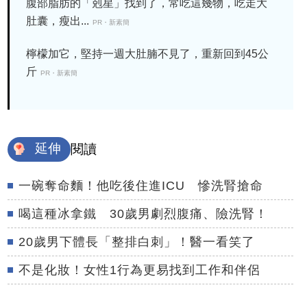
腹部脂肪的「剋星」找到了，常吃這幾物，吃走大
肚囊，瘦出...
PR・新素簡
檸檬加它，堅持一週大肚腩不見了，重新回到45公
斤
PR・新素簡
延伸
閱讀
一碗奪命麵！他吃後住進ICU 慘洗腎搶命
喝這種冰拿鐵 30歲男劇烈腹痛、險洗腎！
20歲男下體長「整排白刺」！醫一看笑了
不是化妝！女性1行為更易找到工作和伴侶