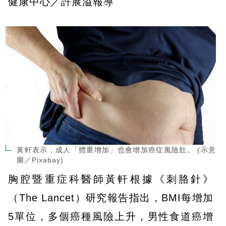
健康中心／許展溢報導
黃軒表示，成人「體重增加」也會增加癌症風險肚。 (示意
圖／Pixabay)
胸腔暨重症科醫師黃軒根據《刺胳針》
（The Lancet）研究報告指出，BMI每增加
5單位，多個癌種風險上升，男性食道癌增