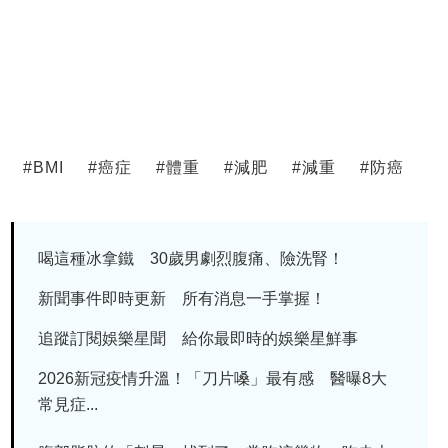
#
BMI
#
癌症
#
體重
#
減肥
#
減重
#
防癌
喝這種冰拿鐵 30歲男劇烈腹痛、險洗腎！
新聞事件即時更新 所有消息一手掌握！
追蹤訂閱娛樂星聞 給你最即時的娛樂星鮮事
2026新冠疫情升溫！「刀片嗓」最有感 醫曝8大
常見症...