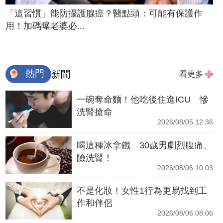
「這習慣」能防攝護腺癌？醫點頭：可能有保護作
用！加碼曝老婆必...
熱門
新聞
看更多
一碗奪命麵！他吃後住進ICU 慘
洗腎搶命
2026/08/05 12:36
喝這種冰拿鐵 30歲男劇烈腹痛、
險洗腎！
2026/08/06 10:03
不是化妝！女性1行為更易找到工
作和伴侶
2026/08/06 08:06