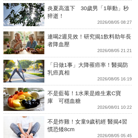
炎夏高溫下 30歲男「1舉動」秒
猝逝！
2026/08/05 08:27
連喝2週見效！研究揭1飲料助年長
者降血壓
2026/08/05 21:21
「日做1事」大降罹癌率！醫揭防
乳癌真相
2026/08/05 16:19
不是藍莓！1水果是維生素C寶
庫 可穩血糖
2026/08/01 10:22
不是炸雞！女童9歲初經 醫揭4習
慣恐矮8cm
2026/08/05 05:45