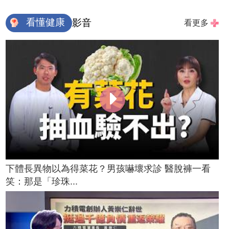
看懂健康
影音
看更多
下體長異物以為得菜花？男孩嚇壞求診 醫脫褲一看
笑：那是「珍珠...