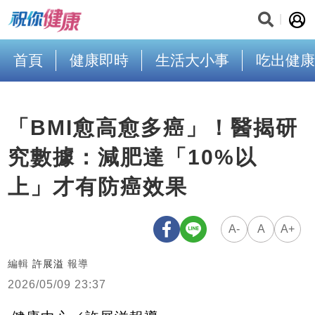
首頁
健康即時
生活大小事
吃出健康
「BMI愈高愈多癌」！醫揭研
究數據：減肥達「10%以
上」才有防癌效果
A-
A
A+
編輯
許展溢
報導
2026/05/09 23:37