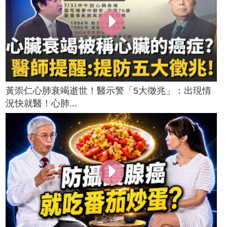
黃崇仁心肺衰竭逝世！醫示警「5大徵兆」：出現情
況快就醫！心肺...