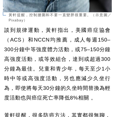
黃軒提醒，控制腰圍和不要一直變胖很重要。（示意圖／
Pixabay）
談到規律運動，黃軒指出，美國癌症協會
（ACS）和NCCN均推薦，成人每週150–
300分鐘中等強度體力活動，或75–150分鐘
高強度活動，或等效組合，達到或超過300
分鐘為最佳。兒童和青少年，每天至少1小
時中等或高強度活動，另也應減少久坐行
為，即使將每天30分鐘的久坐時間替換為輕
度活動也與癌症死亡率降低8%相關 。
黃軒提醒，很多防癌方法，其實都很無聊，