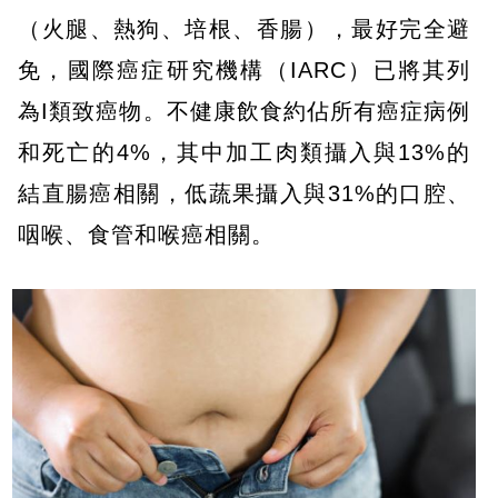
（火腿、熱狗、培根、香腸），最好完全避
免，國際癌症研究機構（IARC）已將其列
為I類致癌物。不健康飲食約佔所有癌症病例
和死亡的4%，其中加工肉類攝入與13%的
結直腸癌相關，低蔬果攝入與31%的口腔、
咽喉、食管和喉癌相關。