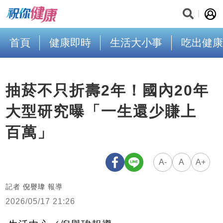
首頁
健康即時
生活大小事
吃出健康
抽菸不只折壽2年！國內20年
大型研究曝「一生還少賺上
百萬」
A-
A
A+
記者
倪譽瑋
報導
2026/05/17 21:26