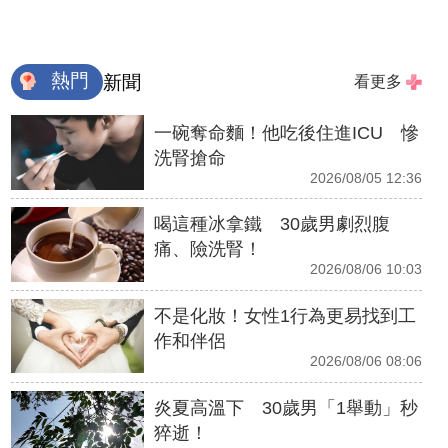
熱門
新聞
看更多
一碗奪命麵！他吃後住進ICU 慘
洗腎搶命
2026/08/05 12:36
喝這種冰拿鐵 30歲男劇烈腹
痛、險洗腎！
2026/08/06 10:03
不是化妝！女性1行為更易找到工
作和伴侶
2026/08/06 08:06
炎夏高溫下 30歲男「1舉動」秒
猝逝！