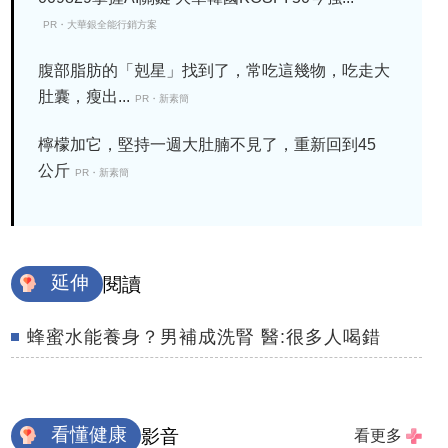
PR・大華銀全能行銷方案
腹部脂肪的「剋星」找到了，常吃這幾物，吃走大
肚囊，瘦出...
PR・新素簡
檸檬加它，堅持一週大肚腩不見了，重新回到45
公斤
PR・新素簡
延伸
閱讀
蜂蜜水能養身？男補成洗腎 醫:很多人喝錯
看懂健康
影音
看更多