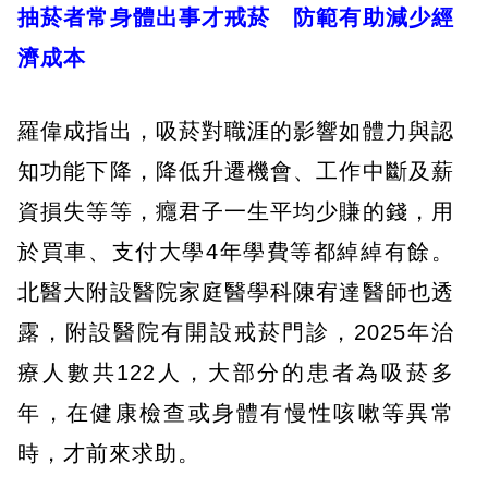
抽菸者常身體出事才戒菸 防範有助減少經
濟成本
羅偉成指出，吸菸對職涯的影響如體力與認
知功能下降，降低升遷機會、工作中斷及薪
資損失等等，癮君子一生平均少賺的錢，用
於買車、支付大學4年學費等都綽綽有餘。
北醫大附設醫院家庭醫學科陳宥達醫師也透
露，附設醫院有開設戒菸門診，2025年治
療人數共122人，大部分的患者為吸菸多
年，在健康檢查或身體有慢性咳嗽等異常
時，才前來求助。