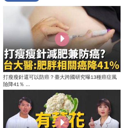
打瘦瘦針還可以防癌？臺大跨國研究曝13種癌症風
險降41％ ...