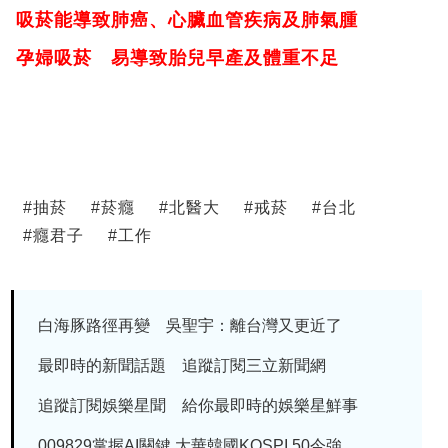
吸菸能導致肺癌、心臟血管疾病及肺氣腫
孕婦吸菸 易導致胎兒早產及體重不足
#
抽菸
#
菸癮
#
北醫大
#
戒菸
#
台北
#
癮君子
#
工作
白海豚路徑再變 吳聖宇：離台灣又更近了
最即時的新聞話題 追蹤訂閱三立新聞網
追蹤訂閱娛樂星聞 給你最即時的娛樂星鮮事
009829掌握AI關鍵 大華韓國KOSPI 50今強...