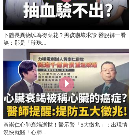
下體長異物以為得菜花？男孩嚇壞求診 醫脫褲一看
笑：那是「珍珠...
黃崇仁心肺衰竭逝世！醫示警「5大徵兆」：出現情
況快就醫！心肺...