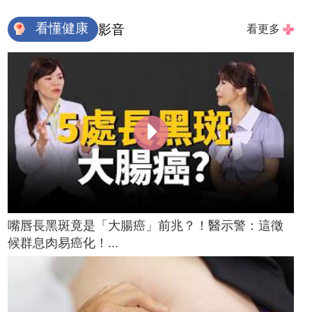
看懂健康
影音
看更多
嘴唇長黑斑竟是「大腸癌」前兆？！醫示警：這徵
候群息肉易癌化！...