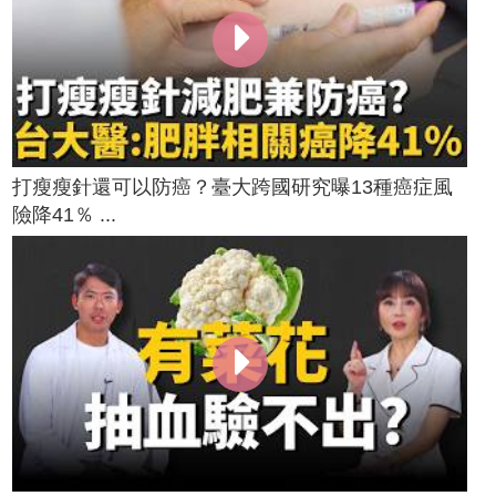
打瘦瘦針還可以防癌？臺大跨國研究曝13種癌症風
險降41％ ...