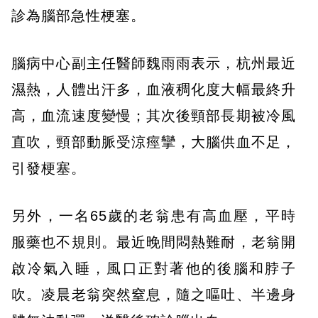
診為腦部急性梗塞。
腦病中心副主任醫師魏雨雨表示，杭州最近
濕熱，人體出汗多，血液稠化度大幅最終升
高，血流速度變慢；其次後頸部長期被冷風
直吹，頸部動脈受涼痙攣，大腦供血不足，
引發梗塞。
另外，一名65歲的老翁患有高血壓，平時
服藥也不規則。最近晚間悶熱難耐，老翁開
啟冷氣入睡，風口正對著他的後腦和脖子
吹。凌晨老翁突然窒息，隨之嘔吐、半邊身