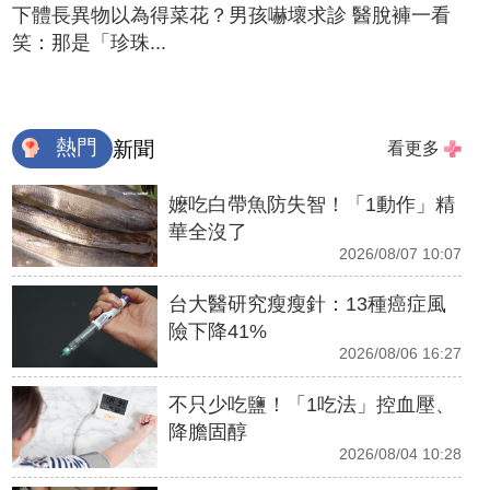
下體長異物以為得菜花？男孩嚇壞求診 醫脫褲一看
笑：那是「珍珠...
熱門
新聞
看更多
嬤吃白帶魚防失智！「1動作」精
華全沒了
2026/08/07 10:07
台大醫研究瘦瘦針：13種癌症風
險下降41%
2026/08/06 16:27
不只少吃鹽！「1吃法」控血壓、
降膽固醇
2026/08/04 10:28