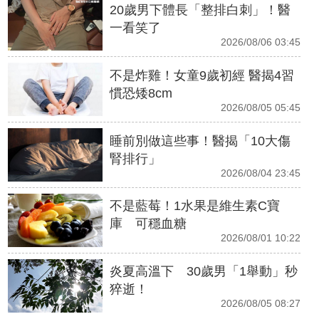
20歲男下體長「整排白刺」！醫
一看笑了
2026/08/06 03:45
不是炸雞！女童9歲初經 醫揭4習
慣恐矮8cm
2026/08/05 05:45
睡前別做這些事！醫揭「10大傷
腎排行」
2026/08/04 23:45
不是藍莓！1水果是維生素C寶
庫 可穩血糖
2026/08/01 10:22
炎夏高溫下 30歲男「1舉動」秒
猝逝！
2026/08/05 08:27