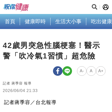
首頁
健康即時
生活大小事
吃出健康
42歲男突急性腦梗塞！醫示
警「吹冷氣1習慣」超危險
A-
A
A+
記者 蔣季容 報導
2026/06/04 21:33
記者蔣季容／台北報導