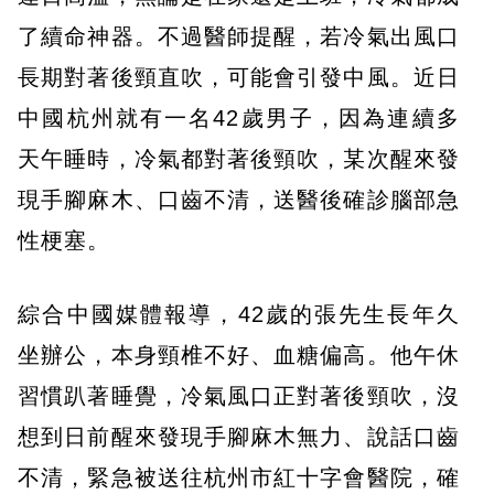
了續命神器。不過醫師提醒，若冷氣出風口
長期對著後頸直吹，可能會引發中風。近日
中國杭州就有一名42歲男子，因為連續多
天午睡時，冷氣都對著後頸吹，某次醒來發
現手腳麻木、口齒不清，送醫後確診腦部急
性梗塞。
綜合中國媒體報導，42歲的張先生長年久
坐辦公，本身頸椎不好、血糖偏高。他午休
習慣趴著睡覺，冷氣風口正對著後頸吹，沒
想到日前醒來發現手腳麻木無力、說話口齒
不清，緊急被送往杭州市紅十字會醫院，確