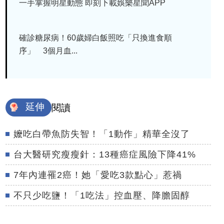
一手掌握明星動態 即刻下載娛樂星聞APP
確診糖尿病！60歲婦白飯照吃「只換進食順
序」 3個月血...
延伸
閱讀
嬤吃白帶魚防失智！「1動作」精華全沒了
台大醫研究瘦瘦針：13種癌症風險下降41%
7年內連罹2癌！她「愛吃3款點心」惹禍
不只少吃鹽！「1吃法」控血壓、降膽固醇