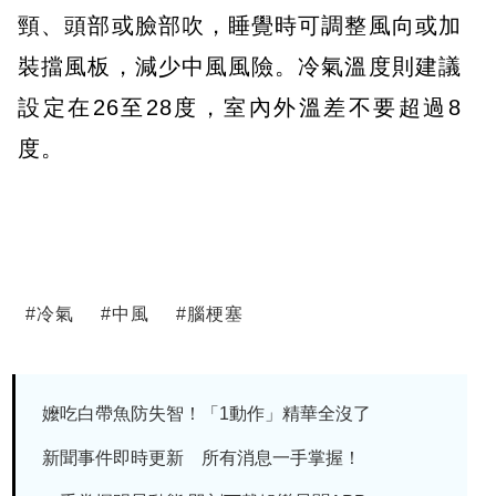
頸、頭部或臉部吹，睡覺時可調整風向或加
裝擋風板，減少中風風險。冷氣溫度則建議
設定在26至28度，室內外溫差不要超過8
度。
#
冷氣
#
中風
#
腦梗塞
嬤吃白帶魚防失智！「1動作」精華全沒了
新聞事件即時更新 所有消息一手掌握！