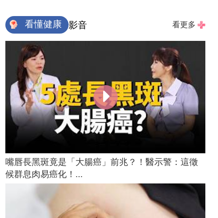
看懂健康
影音
看更多
嘴唇長黑斑竟是「大腸癌」前兆？！醫示警：這徵
候群息肉易癌化！...