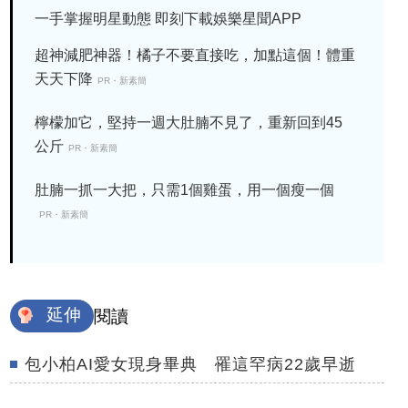
一手掌握明星動態 即刻下載娛樂星聞APP
超神減肥神器！橘子不要直接吃，加點這個！體重
天天下降
PR・新素簡
檸檬加它，堅持一週大肚腩不見了，重新回到45
公斤
PR・新素簡
肚腩一抓一大把，只需1個雞蛋，用一個瘦一個
PR・新素簡
延伸
閱讀
包小柏AI愛女現身畢典 罹這罕病22歲早逝