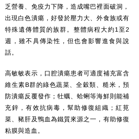
乏營養、免疫力下降，造成嘴巴裡面破洞，
出現白色潰瘍，好發於壓力大、外食族或有
特殊遺傳體質的族群。整體病程大約1至2
週，雖不具傳染性，但也會影響進食與說
話。
高敏敏表示，口腔潰瘍患者可適度補充富含
維生素B群的綠色蔬菜、全穀類、糙米，預
防潰瘍反覆發作；牡蠣、蛤蜊等海鮮則能補
充鋅，有效抗病毒，幫助修復組織；紅莧
菜、豬肝及鴨血為鐵質來源之一，有助修復
粘膜與造血。