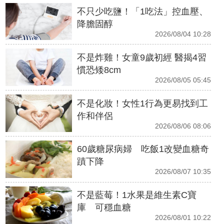
不只少吃鹽！「1吃法」控血壓、
降膽固醇
2026/08/04 10:28
不是炸雞！女童9歲初經 醫揭4習
慣恐矮8cm
2026/08/05 05:45
不是化妝！女性1行為更易找到工
作和伴侶
2026/08/06 08:06
60歲糖尿病婦 吃飯1改變血糖奇
蹟下降
2026/08/07 10:35
不是藍莓！1水果是維生素C寶
庫 可穩血糖
2026/08/01 10:22