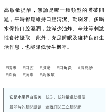
高敏敏提醒，無論是哪一種類型的嘴破問
題，平時都應維持口腔清潔、勤刷牙、多喝
水保持口腔濕潤，並減少油炸、辛辣等刺激
性食物攝取。此外，充足睡眠及維持良好生
活作息，也能降低發生機率。
#
嘴破
#
口腔
#
潰瘍
#
口角炎
#
唇皰疹
#
飲食
#
病毒
#
高敏敏
它是水果界白富美 低GI、低熱量還助排便
最即時的新聞話題 追蹤訂閱三立新聞網