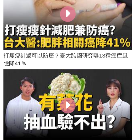
打瘦瘦針還可以防癌？臺大跨國研究曝13種癌症風
險降41％ ...