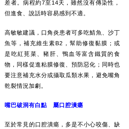
差者。病程約7至14天，雖然沒有傳染性，
但進食、說話時容易感到不適。
高敏敏建議，口角炎患者可多吃鯖魚、沙丁
魚等，補充維生素B2，幫助修復黏膜；或
是吃紅莧菜、豬肝、鴨血等富含鐵質的食
物，同樣促進粘膜修復、預防惡化；同時也
要注意補充水分或攝取瓜類水果，避免嘴角
乾裂情況加劇。
嘴巴破洞有白點 屬口腔潰瘍
至於常見的口腔潰瘍，多是不小心咬傷、缺