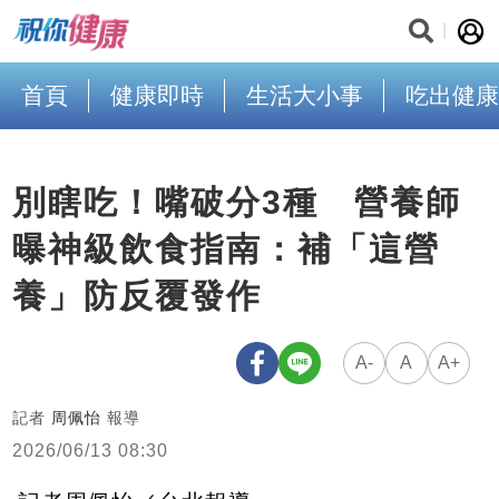
首頁
健康即時
生活大小事
吃出健康
別瞎吃！嘴破分3種 營養師
曝神級飲食指南：補「這營
養」防反覆發作
A-
A
A+
記者
周佩怡
報導
2026/06/13 08:30