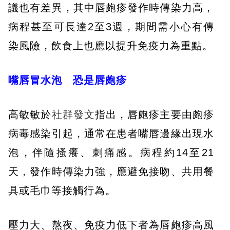
議也有差異，其中唇皰疹發作時傳染力高，
病程甚至可長達2至3週，期間需小心有傳
染風險，飲食上也應以提升免疫力為重點。
嘴唇冒水泡 恐是唇皰疹
高敏敏於
社群發文
指出，唇皰疹主要由皰疹
病毒感染引起，通常在患者嘴唇邊緣出現水
泡，伴隨搔癢、刺痛感。病程約14至21
天，發作時傳染力強，應避免接吻、共用餐
具或毛巾等接觸行為。
壓力大、熬夜、免疫力低下者為唇皰疹高風