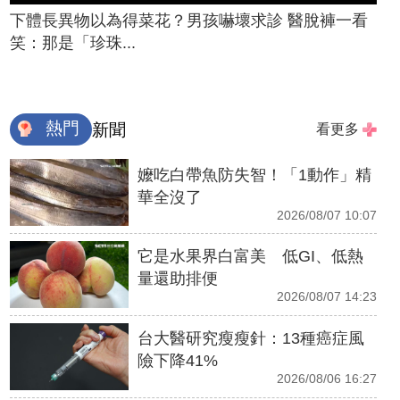
下體長異物以為得菜花？男孩嚇壞求診 醫脫褲一看
笑：那是「珍珠...
熱門
新聞
看更多
嬤吃白帶魚防失智！「1動作」精
華全沒了
2026/08/07 10:07
它是水果界白富美 低GI、低熱
量還助排便
2026/08/07 14:23
台大醫研究瘦瘦針：13種癌症風
險下降41%
2026/08/06 16:27