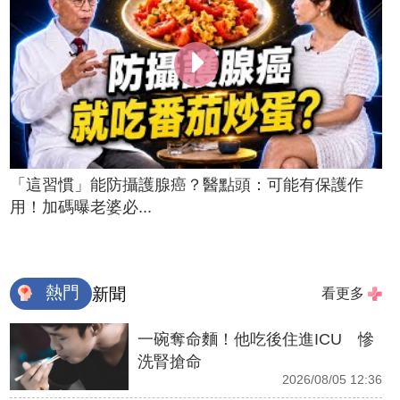
「這習慣」能防攝護腺癌？醫點頭：可能有保護作
用！加碼曝老婆必...
熱門
新聞
看更多
一碗奪命麵！他吃後住進ICU 慘
洗腎搶命
2026/08/05 12:36