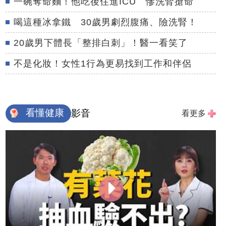
一碗奪命麵！他吃後住進ICU 慘洗腎搶命
喝這種冰拿鐵 30歲男劇烈腹痛、險洗腎！
20歲男下體長「整排白刺」！醫一看笑了
不是化妝！女性1行為更易找到工作和伴侶
看懂健康
影音
看更多