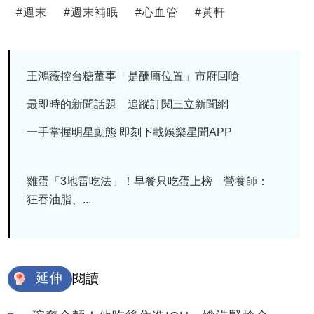
#
週末
#
週末補眠
#
心血管
#
黃軒
王鴻薇控台糖董事「是酬庸位置」市府回嗆
最即時的新聞話題 追蹤訂閱三立新聞網
一手掌握明星動態 即刻下載娛樂星聞APP
雞蛋「3地雷吃法」！早餐只吃蛋上榜 營養師：
狂吞油脂、...
延伸
閱讀