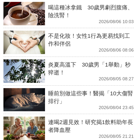
喝這種冰拿鐵 30歲男劇烈腹痛、
險洗腎！
2026/08/06 10:03
不是化妝！女性1行為更易找到工
作和伴侶
2026/08/06 08:06
炎夏高溫下 30歲男「1舉動」秒
猝逝！
2026/08/05 08:27
睡前別做這些事！醫揭「10大傷腎
排行」
2026/08/04 23:45
連喝2週見效！研究揭1飲料助年長
者降血壓
2026/08/05 21:21