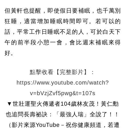
但黃軒也提醒，即使假日要補眠，也千萬別
狂睡，適當增加睡眠時間即可。若可以的
話，平常工作日睡眠不足的人，可於白天下
午的前半段小憩一會，會比週末補眠來得
好。
點擊收看【完整影片】：
https://www.youtube.com/watch?
v=bVzjZvf5pwg&t=107s
▼世壯運聖火傳遞者104歲林友茂！黃仁勳
也追問長壽祕訣：「最強人瑞」全說了！！
（影片來源YouTube－祝你健康頻道，若遭