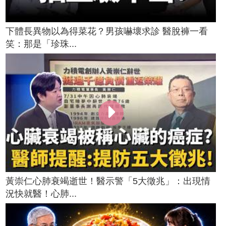
下體長異物以為得菜花？男孩嚇壞求診 醫脫褲一看
笑：那是「珍珠...
黃崇仁心肺衰竭逝世！醫示警「5大徵兆」：出現情
況快就醫！心肺...