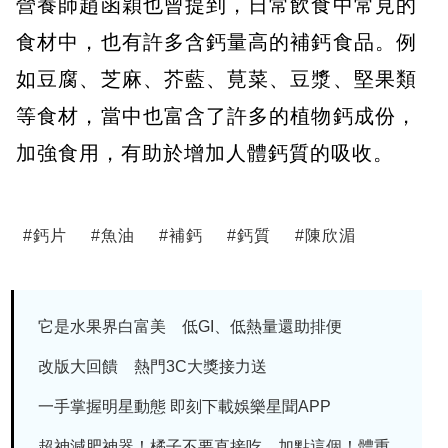
營養師趙函穎也曾提到，日常飲食中常見的
食材中，也有許多含鈣量高的補鈣食品。例
如豆腐、芝麻、芥藍、莧菜、豆漿、堅果類
等食材，當中也富含了許多的植物鈣成份，
加強食用，有助於增加人體鈣質的吸收。
#
鈣片
#
魚油
#
補鈣
#
鈣質
#
陳欣湄
它是水果界白富美 低GI、低熱量還助排便
改版大回饋 熱門3C大獎接力送
一手掌握明星動態 即刻下載娛樂星聞APP
超神減肥神器！橘子不要直接吃，加點這個！體重