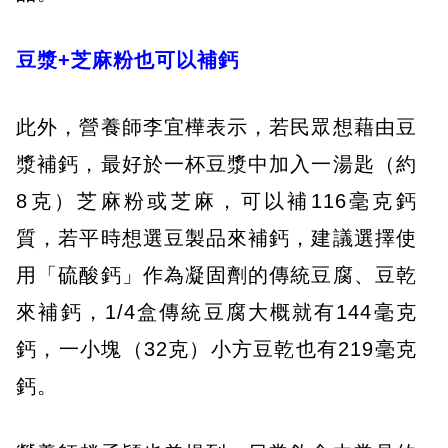
豆漿+芝麻粉也可以補鈣
此外，營養師李宜樺表示，若民眾想藉由豆
漿補鈣，最好於一杯豆漿中加入一湯匙（約
8克）芝麻粉或芝麻，可以補116毫克鈣
質，若平時想選豆製品來補鈣，建議選擇使
用「硫酸鈣」作為凝固劑的傳統豆腐、豆乾
來補鈣，1/4盒傳統豆腐大概就有144毫克
鈣，一小塊（32克）小方豆乾也有219毫克
鈣。