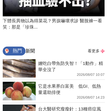
下體長異物以為得菜花？男孩嚇壞求診 醫脫褲一看
笑：那是「珍珠...
熱門
新聞
看更多
嬤吃白帶魚防失智！「1動作」精
華全沒了
2026/08/07 10:07
它是水果界白富美 低GI、低熱
量還助排便
2026/08/07 14:23
台大醫研究瘦瘦針：13種癌症風