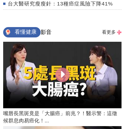
台大醫研究瘦瘦針：13種癌症風險下降41%
看懂健康
影音
看更多
嘴唇長黑斑竟是「大腸癌」前兆？！醫示警：這徵
候群息肉易癌化！...