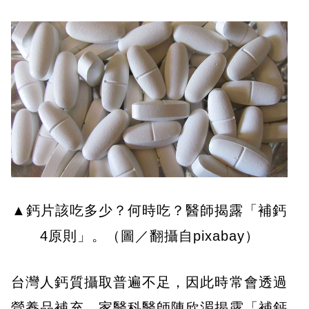
▲鈣片該吃多少？何時吃？醫師揭露「補鈣
4原則」。（圖／翻攝自pixabay）
台灣人鈣質攝取普遍不足，因此時常會透過
營養品補充。家醫科醫師陳欣湄揭露「補鈣