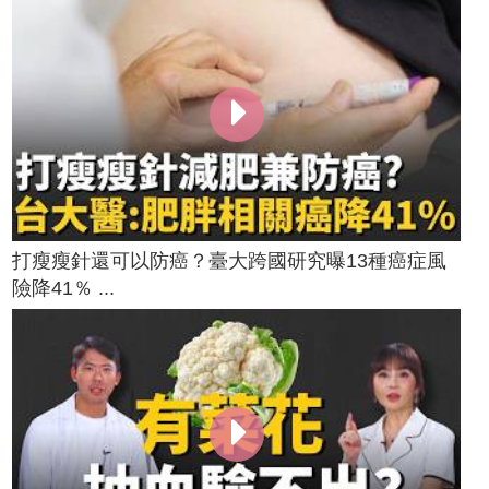
打瘦瘦針還可以防癌？臺大跨國研究曝13種癌症風
險降41％ ...