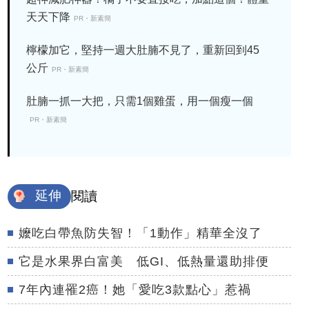
天天下降
PR・新素簡
檸檬加它，堅持一週大肚腩不見了，重新回到45
公斤
PR・新素簡
肚腩一抓一大把，只需1個雞蛋，用一個瘦一個
PR・新素簡
延伸
閱讀
嬤吃白帶魚防失智！「1動作」精華全沒了
它是水果界白富美 低GI、低熱量還助排便
7年內連罹2癌！她「愛吃3款點心」惹禍