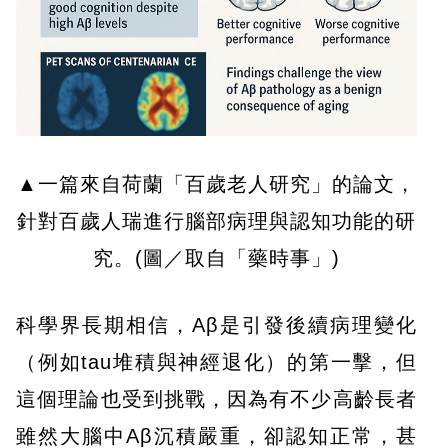
▲一篇來自荷蘭「百歲老人研究」的論文，
針對百歲人瑞進行腦部病理與認知功能的研
究。(圖／取自「藥時事」)
科學界長期相信，Aβ是引發後續病理變化
（例如tau堆積與神經退化）的第一擊，但
這個理論也受到挑戰，因為有不少高齡長者
雖然大腦中Aβ沉積嚴重，卻認知正常，甚