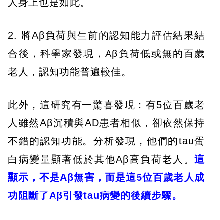
人身上也是如此。
2. 將Aβ負荷與生前的認知能力評估結果結
合後，科學家發現，Aβ負荷低或無的百歲
老人，認知功能普遍較佳。
此外，這研究有一驚喜發現：有5位百歲老
人雖然Aβ沉積與AD患者相似，卻依然保持
不錯的認知功能。分析發現，他們的tau蛋
白病變量顯著低於其他Aβ高負荷老人。
這
顯示，不是
A
β
無害，而是這
5
位百歲老人成
功阻斷了
A
β
引發
tau
病變的後續步驟。