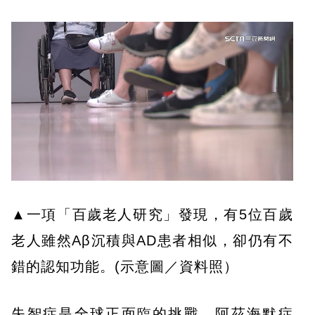
▲一項「百歲老人研究」發現，有5位百歲
老人雖然Aβ沉積與AD患者相似，卻仍有不
錯的認知功能。(示意圖／資料照）
失智症是全球正面臨的挑戰。阿茲海默症