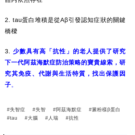
2. tau蛋白堆積是從Aβ引發認知症狀的關鍵
橋樑
3.
少數具有高「抗性」的老人提供了研究
下一代阿茲海默症防治策略的寶貴線索，研
究
其免疫、代謝與生活特質，找出保護因
子
。
#
失智症
#
失智
#
阿茲海默症
#
澱粉樣β蛋白
#
tau
#
大腦
#
人瑞
#
抗性