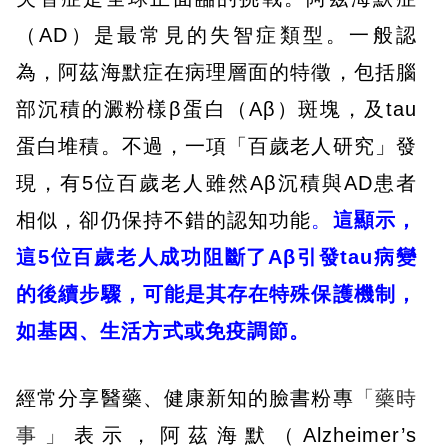
（AD）是最常見的失智症類型。一般認
為，阿茲海默症在病理層面的特徵，包括腦
部沉積的澱粉樣β蛋白（Aβ）斑塊，及tau
蛋白堆積。不過，一項「百歲老人研究」發
現，有5位百歲老人雖然Aβ沉積與AD患者
相似，卻仍保持不錯的認知功能
。
這顯示，
這
5
位百歲老人成功阻斷了
A
β
引發
tau
病變
的後續步驟，可能是其存在特殊保護機制，
如基因、生活方式或免疫調節。
經常分享醫藥、健康新知的臉書粉專
「藥時
事」
表示，阿茲海默（Alzheimer’s