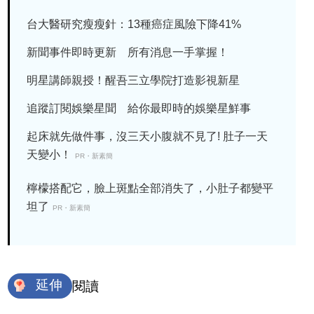
台大醫研究瘦瘦針：13種癌症風險下降41%
新聞事件即時更新 所有消息一手掌握！
明星講師親授！醒吾三立學院打造影視新星
追蹤訂閱娛樂星聞 給你最即時的娛樂星鮮事
起床就先做件事，沒三天小腹就不見了! 肚子一天
天變小！
PR・新素簡
檸檬搭配它，臉上斑點全部消失了，小肚子都變平
坦了
PR・新素簡
延伸
閱讀