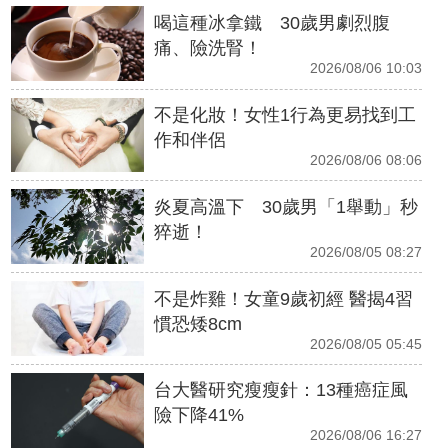
喝這種冰拿鐵 30歲男劇烈腹
痛、險洗腎！
2026/08/06 10:03
不是化妝！女性1行為更易找到工
作和伴侶
2026/08/06 08:06
炎夏高溫下 30歲男「1舉動」秒
猝逝！
2026/08/05 08:27
不是炸雞！女童9歲初經 醫揭4習
慣恐矮8cm
2026/08/05 05:45
台大醫研究瘦瘦針：13種癌症風
險下降41%
2026/08/06 16:27