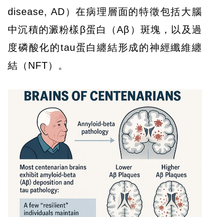
disease, AD）在病理層面的特徵包括大腦
中沉積的澱粉樣β蛋白（Aβ）斑塊，以及過
度磷酸化的tau蛋白纏結形成的神經纖維纏
結（NFT）。