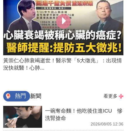
黃崇仁心肺衰竭逝世！醫示警「5大徵兆」：出現情
況快就醫！心肺...
熱門
新聞
看更多
一碗奪命麵！他吃後住進ICU 慘
洗腎搶命
2026/08/05 12:36