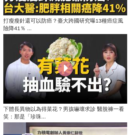
打瘦瘦針還可以防癌？臺大跨國研究曝13種癌症風
險降41％ ...
下體長異物以為得菜花？男孩嚇壞求診 醫脫褲一看
笑：那是「珍珠...