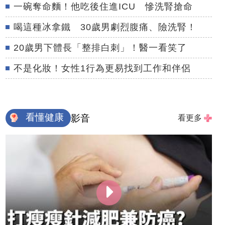
一碗奪命麵！他吃後住進ICU 慘洗腎搶命
喝這種冰拿鐵 30歲男劇烈腹痛、險洗腎！
20歲男下體長「整排白刺」！醫一看笑了
不是化妝！女性1行為更易找到工作和伴侶
看懂健康
影音
看更多