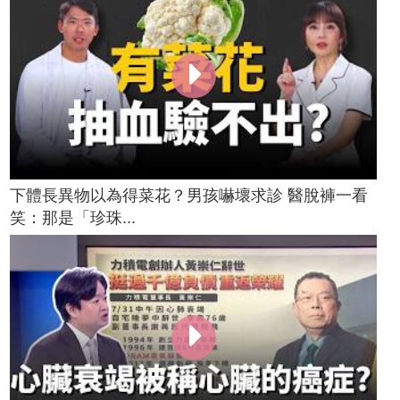
下體長異物以為得菜花？男孩嚇壞求診 醫脫褲一看
笑：那是「珍珠...