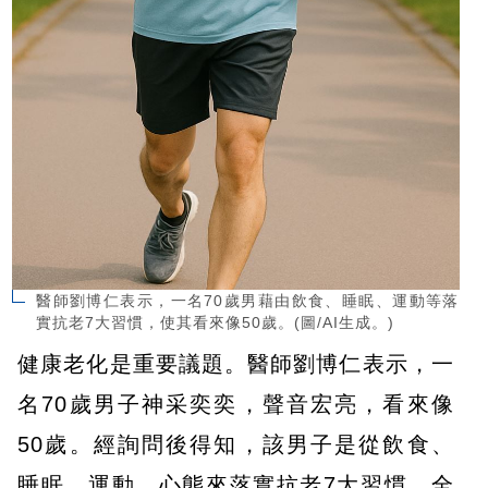
醫師劉博仁表示，一名70歲男藉由飲食、睡眠、運動等落
實抗老7大習慣，使其看來像50歲。(圖/AI生成。)
健康老化是重要議題。醫師劉博仁表示，一
名70歲男子神采奕奕，聲音宏亮，看來像
50歲。經詢問後得知，該男子是從飲食、
睡眠、運動、心態來落實抗老7大習慣，全