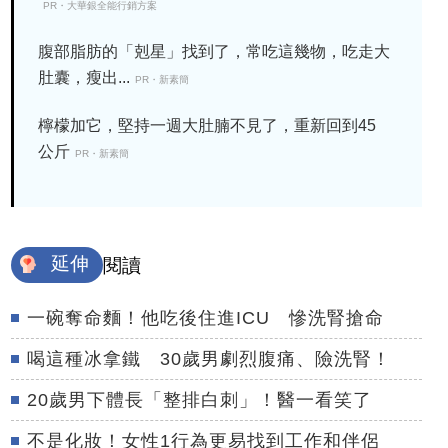
PR・大華銀全能行銷方案
腹部脂肪的「剋星」找到了，常吃這幾物，吃走大
肚囊，瘦出...
PR・新素簡
檸檬加它，堅持一週大肚腩不見了，重新回到45
公斤
PR・新素簡
延伸
閱讀
一碗奪命麵！他吃後住進ICU 慘洗腎搶命
喝這種冰拿鐵 30歲男劇烈腹痛、險洗腎！
20歲男下體長「整排白刺」！醫一看笑了
不是化妝！女性1行為更易找到工作和伴侶