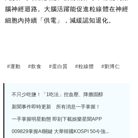
腦神經迴路。大腦活躍能促進粒線體在神經
細胞內持續「供電」，減緩認知退化。
#
運動
#
飲食
#
蛋白質
#
粒線體
#
劉博仁
不只少吃鹽！「1吃法」控血壓、降膽固醇
新聞事件即時更新 所有消息一手掌握！
一手掌握明星動態 即刻下載娛樂星聞APP
009829掌握AI關鍵 大華韓國KOSPI 50今強...