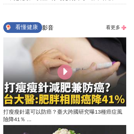
看懂健康
影音
看更多
打瘦瘦針還可以防癌？臺大跨國研究曝13種癌症風
險降41％ ...