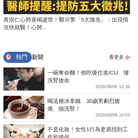
黃崇仁心肺衰竭逝世！醫示警「5大徵兆」：出現情
況快就醫！心肺...
熱門
新聞
看更多
一碗奪命麵！他吃後住進ICU 慘
洗腎搶命
2026/08/05 12:36
喝這種冰拿鐵 30歲男劇烈腹
痛、險洗腎！
2026/08/06 10:03
不是化妝！女性1行為更易找到工
作和伴侶