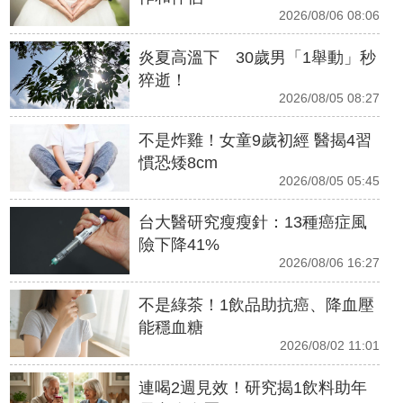
2026/08/06 08:06
炎夏高溫下 30歲男「1舉動」秒
猝逝！
2026/08/05 08:27
不是炸雞！女童9歲初經 醫揭4習
慣恐矮8cm
2026/08/05 05:45
台大醫研究瘦瘦針：13種癌症風
險下降41%
2026/08/06 16:27
不是綠茶！1飲品助抗癌、降血壓
能穩血糖
2026/08/02 11:01
連喝2週見效！研究揭1飲料助年