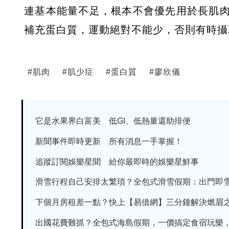
連基本能量不足，根本不會優先用於長肌
補充蛋白質，運動絕對不能少，否則有時攝
#
肌肉
#
肌少症
#
蛋白質
#
廖欣儀
它是水果界白富美 低GI、低熱量還助排便
新聞事件即時更新 所有消息一手掌握！
追蹤訂閱娛樂星聞 給你最即時的娛樂星鮮事
滑雪行程自己安排太繁瑣？全包式滑雪假期：出門即雪場
下個月房租差一點？快上【易借網】三分鐘解決燃眉
出國花費難抓？全包式海島假期，一價搞定食宿玩樂，省