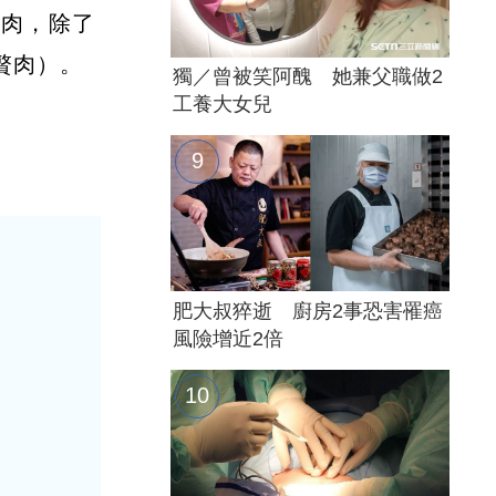
肌肉，除了
贅肉）。
獨／曾被笑阿醜 她兼父職做2
工養大女兒
肥大叔猝逝 廚房2事恐害罹癌
風險增近2倍