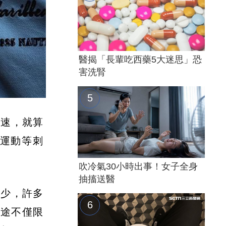
醫揭「長輩吃西藥5大迷思」恐
害洗腎
加速，就算
運動等刺
吹冷氣30小時出事！女子全身
抽搐送醫
減少，許多
用途不僅限