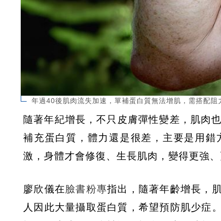
年過40後肌肉流失加速，單補蛋白質無法增肌，需搭配阻力
隨著年紀增長，不只皮膚彈性變差，肌肉也
補充蛋白質，體力還是很差，主要是用錯
激，身體才會修復、生長肌肉，變得更強、
廖欣儀在
臉書粉專
指出，隨著年齡增長，
人因此大量攝取蛋白質，希望預防肌少症