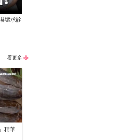
嚇壞求診
看更多
」精華