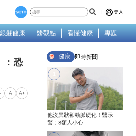
登入
銀髮健康
醫觀點
看懂健康
專題
健康
即時新聞
」：恐
-
A
A+
他沒異狀卻動脈硬化！醫示
警：8類人小心