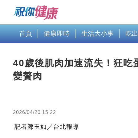
首頁
健康即時
生活大小事
吃
40歲後肌肉加速流失！狂吃
變贅肉
2026/04/20 15:22
記者鄭玉如／台北報導