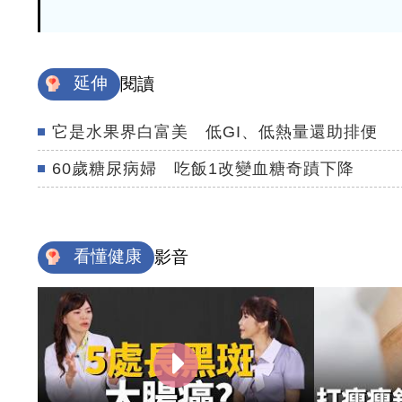
延伸
閱讀
它是水果界白富美 低GI、低熱量還助排便
60歲糖尿病婦 吃飯1改變血糖奇蹟下降
看懂健康
影音