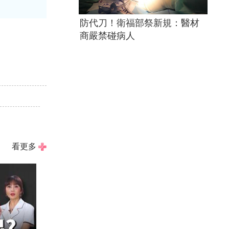
防代刀！衛福部祭新規：醫材
商嚴禁碰病人
看更多