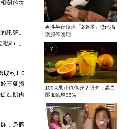
疫相關的物
男性半夜痠痛「2徵兆」恐已攝
」的訊號。
護腺癌晚期
帶訓練）。
。
取約1.0
配於三餐攝
100%果汁也傷身？研究：高血
以促進肌肉
壓風險增35%
族群，身體