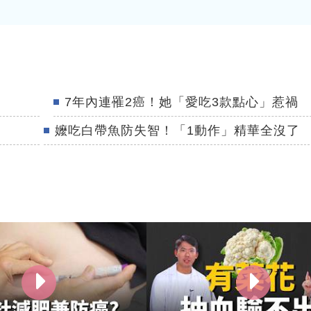
7年內連罹2癌！她「愛吃3款點心」惹禍
嬤吃白帶魚防失智！「1動作」精華全沒了