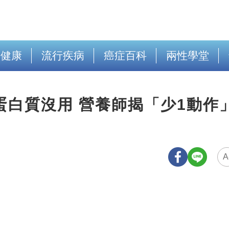
出健康
流行疾病
癌症百科
兩性學堂
蛋白質沒用 營養師揭「少1動作
A