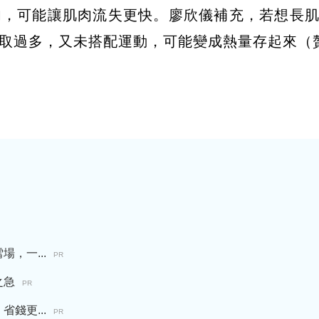
肉，可能讓肌肉流失更快。廖欣儀補充，若想長
取過多，又未搭配運動，可能變成熱量存起來（
，一...
PR
之急
PR
錢更...
PR