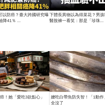
可以防癌？臺大跨國研究曝
下體長異物以為得菜花？男孩
降41％ ...
醫脫褲一看笑：那是「珍珠...
2癌！她「愛吃3款點心」
嬤吃白帶魚防失智！「1動作
全沒了