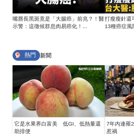
嘴唇長黑斑竟是「大腸癌」前兆？！醫
打瘦瘦針還
示警：這徵候群息肉易癌化！...
13種癌症風險
熱門
新聞
它是水果界白富美 低GI、低熱量還
7年內連罹
助排便
惹禍