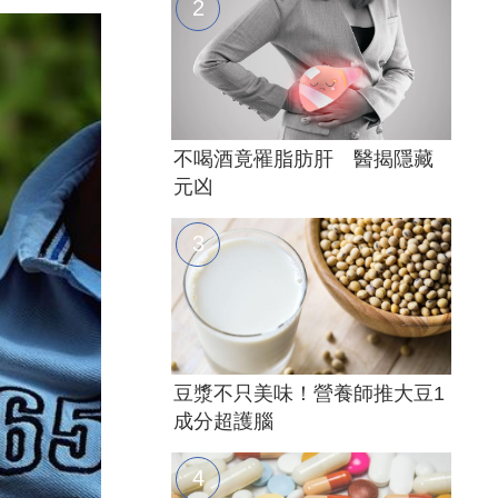
不喝酒竟罹脂肪肝 醫揭隱藏
元凶
豆漿不只美味！營養師推大豆1
成分超護腦