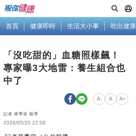
首頁
健康即時
生活大小事
吃出健康
「沒吃甜的」血糖照樣飆！
專家曝3大地雷：養生組合也
中了
A-
A
A+
記者 蔣季容 報導
2026/05/20 22:08