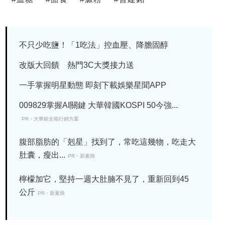
不只少吃鹽！「1吃法」控血壓、降膽固醇
改版大回饋 熱門3C大獎接力送
一手掌握明星動態 即刻下載娛樂星聞APP
009829掌握AI關鍵 大華韓國KOSPI 50今強...
PR・大華銀全能行銷方案
腹部脂肪的「剋星」找到了，常吃這幾物，吃走大
肚囊，瘦出...
PR・新素簡
檸檬加它，堅持一週大肚腩不見了，重新回到45
公斤
PR・新素簡