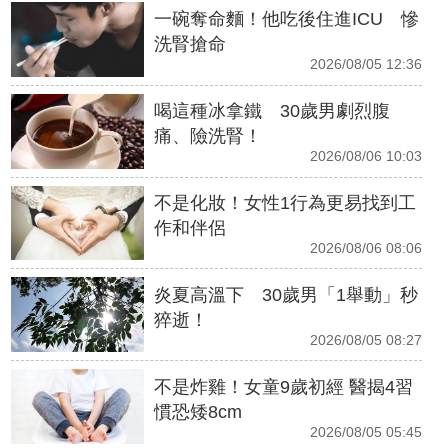
一碗奪命麵！他吃後住進ICU 慘
洗腎搶命
2026/08/05 12:36
喝這種冰拿鐵 30歲男劇烈腹
痛、險洗腎！
2026/08/06 10:03
不是化妝！女性1行為更易找到工
作和伴侶
2026/08/06 08:06
炎夏高溫下 30歲男「1舉動」秒
猝逝！
2026/08/05 08:27
不是炸雞！女童9歲初經 醫揭4習
慣恐矮8cm
2026/08/05 05:45