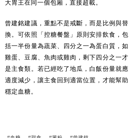
大胃王在同一個包廂，直接超載。
曾建銘建議，重點不是戒斷，而是比例與替
換。可依照「控糖餐盤」原則安排飲食，包
括一半份量為蔬菜、四分之一為蛋白質，如
雞蛋、豆腐、魚肉或雞肉，剩下四分之一才
是主食類。若已經吃了地瓜，白飯份量就應
適度減少，讓主食回到適當位置，才能幫助
穩定血糖。
#
血糖
#
甜食
#
澱粉
#
曾建銘