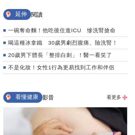
延伸
閱讀
一碗奪命麵！他吃後住進ICU 慘洗腎搶命
喝這種冰拿鐵 30歲男劇烈腹痛、險洗腎！
20歲男下體長「整排白刺」！醫一看笑了
不是化妝！女性1行為更易找到工作和伴侶
看懂健康
影音
看更多