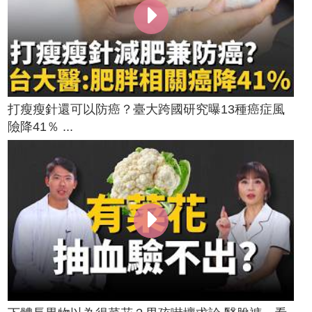
打瘦瘦針還可以防癌？臺大跨國研究曝13種癌症風
險降41％ ...