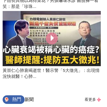
下體長異物以為得菜花？男孩嚇壞求診 醫脫褲一看
笑：那是「珍珠...
黃崇仁心肺衰竭逝世！醫示警「5大徵兆」：出現情
況快就醫！心肺...
熱門
新聞
看更多