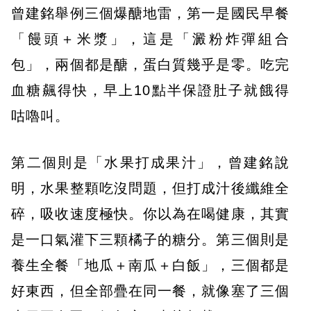
曾建銘舉例三個爆醣地雷，第一是國民早餐
「饅頭＋米漿」，這是「澱粉炸彈組合
包」，兩個都是醣，蛋白質幾乎是零。吃完
血糖飆得快，早上10點半保證肚子就餓得
咕嚕叫。
第二個則是「水果打成果汁」，曾建銘說
明，水果整顆吃沒問題，但打成汁後纖維全
碎，吸收速度極快。你以為在喝健康，其實
是一口氣灌下三顆橘子的糖分。第三個則是
養生全餐「地瓜＋南瓜＋白飯」，三個都是
好東西，但全部疊在同一餐，就像塞了三個