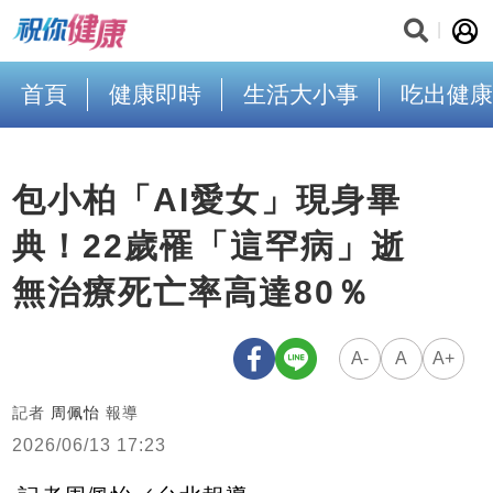
首頁
健康即時
生活大小事
吃出健康
包小柏「AI愛女」現身畢
典！22歲罹「這罕病」逝
無治療死亡率高達80％
A-
A
A+
記者
周佩怡
報導
2026/06/13 17:23