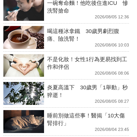
一碗奪命麵！他吃後住進ICU 慘
洗腎搶命
2026/08/05 12:36
喝這種冰拿鐵 30歲男劇烈腹
痛、險洗腎！
2026/08/06 10:03
不是化妝！女性1行為更易找到工
作和伴侶
2026/08/06 08:06
炎夏高溫下 30歲男「1舉動」秒
猝逝！
2026/08/05 08:27
睡前別做這些事！醫揭「10大傷
腎排行」
2026/08/04 23:45