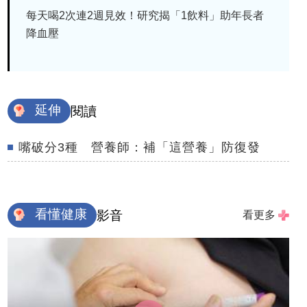
每天喝2次連2週見效！研究揭「1飲料」助年長者
降血壓
延伸
閱讀
嘴破分3種 營養師：補「這營養」防復發
看懂健康
影音
看更多