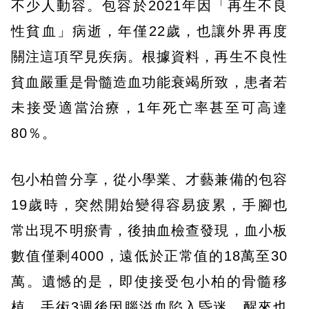
不少人動容。包容於2021年因「再生不良
性貧血」病逝，年僅22歲，也讓外界再度
關注這項罕見疾病。根據資料，再生不良性
貧血嚴重是骨髓造血功能衰竭所致，患者若
未接受適當治療，1年死亡率甚至可高達
80％。
包小柏曾分享，從小學業、才藝兼備的包容
19歲時，突然開始變得容易疲累，手腳也
常出現不明瘀青，後抽血檢查發現，血小板
數值僅剩4000，遠低於正常值的18萬至30
萬。遺憾的是，即使接受包小柏的骨髓移
植，手術3週後因腦溢血陷入昏迷，醒來也