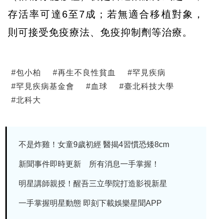
存活率可達6至7成；若無適合移植對象，
則可接受免疫療法、免疫抑制劑等治療。
#
包小柏
#
再生不良性貧血
#
罕見疾病
#
罕見疾病基金會
#
血球
#
臺北科技大學
#
北科大
不是炸雞！女童9歲初經 醫揭4習慣恐矮8cm
新聞事件即時更新 所有消息一手掌握！
明星講師親授！醒吾三立學院打造影視新星
一手掌握明星動態 即刻下載娛樂星聞APP