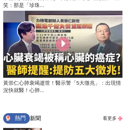
笑：那是「珍珠...
黃崇仁心肺衰竭逝世！醫示警「5大徵兆」：出現情
況快就醫！心肺...
熱門
新聞
看更多