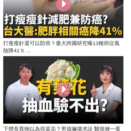
打瘦瘦針還可以防癌？臺大跨國研究曝13種癌症風
險降41％ ...
下體長異物以為得菜花？男孩嚇壞求診 醫脫褲一看