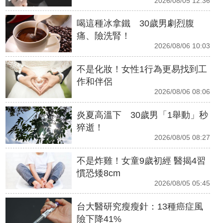
2026/08/05 12:36
喝這種冰拿鐵 30歲男劇烈腹
痛、險洗腎！
2026/08/06 10:03
不是化妝！女性1行為更易找到工
作和伴侶
2026/08/06 08:06
炎夏高溫下 30歲男「1舉動」秒
猝逝！
2026/08/05 08:27
不是炸雞！女童9歲初經 醫揭4習
慣恐矮8cm
2026/08/05 05:45
台大醫研究瘦瘦針：13種癌症風
險下降41%