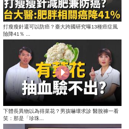
打瘦瘦針還可以防癌？臺大跨國研究曝13種癌症風
險降41％ ...
下體長異物以為得菜花？男孩嚇壞求診 醫脫褲一看
笑：那是「珍珠...