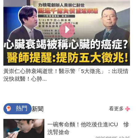
黃崇仁心肺衰竭逝世！醫示警「5大徵兆」：出現情
況快就醫！心肺...
熱門
新聞
看更多
一碗奪命麵！他吃後住進ICU 慘
洗腎搶命