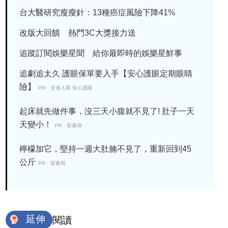
台大醫研究瘦瘦針：13種癌症風險下降41%
改版大回饋 熱門3C大獎接力送
追蹤訂閱娛樂星聞 給你最即時的娛樂星鮮事
追劇追太久 護眼保單要入手【安心護眼定期眼睛
險】
PR・安達人壽 安心護眼
起床就先做件事，沒三天小腹就不見了! 肚子一天
天變小！
PR・新素簡
檸檬加它，堅持一週大肚腩不見了，重新回到45
公斤
PR・新素簡
延伸
閱讀