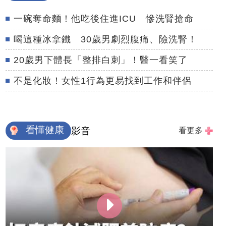
一碗奪命麵！他吃後住進ICU 慘洗腎搶命
喝這種冰拿鐵 30歲男劇烈腹痛、險洗腎！
20歲男下體長「整排白刺」！醫一看笑了
不是化妝！女性1行為更易找到工作和伴侶
看懂健康
影音
看更多