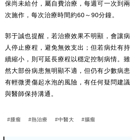
保尚未給付，屬自費治療，每週可一次到兩
次施作，每次治療時間約60～90分鐘。
郭于誠也提醒，若治療效果不明顯，會讓病
人停止療程，避免無效支出；但若病灶有持
續縮小，則可延長療程以穩定控制病情。雖
然大部份病患無明顯不適，但仍有少數病患
有輕微燙傷起水泡的風險，有任何疑問建議
與醫師保持溝通。
#
腫瘤
#
熱治療
#
中醫大
#
腦瘤