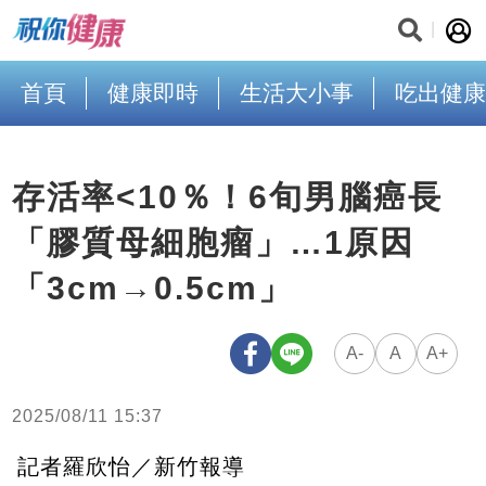
首頁
健康即時
生活大小事
吃出健康
存活率<10％！6旬男腦癌長
「膠質母細胞瘤」…1原因
「3cm→0.5cm」
A-
A
A+
2025/08/11 15:37
記者羅欣怡／新竹報導