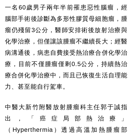
一名60歲男子兩年半前罹患惡性腦瘤，經
腦部手術後診斷為多形性膠質母細胞瘤，腫
瘤仍殘留3公分，醫師安排術後放射治療與
化學治療，但僅讓該腫瘤不繼續長大；經醫
病溝通後，病患自費接受熱治療合併化學治
療，目前不僅腫瘤僅剩0.5公分，持續熱治
療合併化學治療中，而且已恢復生活自理能
力、甚至能自行駕車。
中醫大新竹附醫放射腫瘤科主任郭于誠指
出，「癌症局部熱治療」
（Hyperthermia）透過高溫加熱腫瘤部