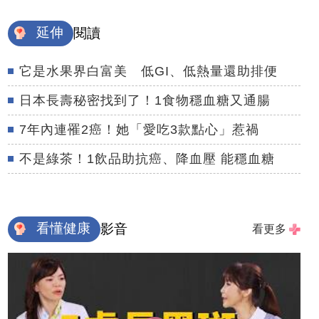
延伸
閱讀
它是水果界白富美 低GI、低熱量還助排便
日本長壽秘密找到了！1食物穩血糖又通腸
7年內連罹2癌！她「愛吃3款點心」惹禍
不是綠茶！1飲品助抗癌、降血壓 能穩血糖
看懂健康
影音
看更多