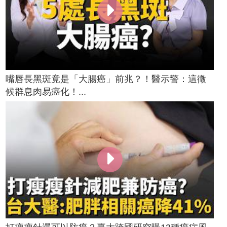
嘴唇長黑斑竟是「大腸癌」前兆？！醫示警：這徵
候群息肉易癌化！...