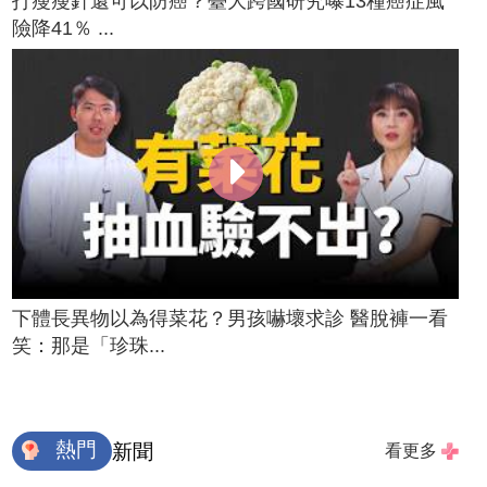
打瘦瘦針還可以防癌？臺大跨國研究曝13種癌症風
險降41％ ...
下體長異物以為得菜花？男孩嚇壞求診 醫脫褲一看
笑：那是「珍珠...
熱門
新聞
看更多