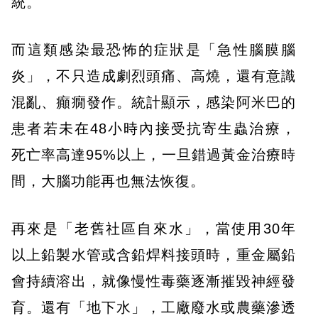
統。
而這類感染最恐怖的症狀是「急性腦膜腦
炎」，不只造成劇烈頭痛、高燒，還有意識
混亂、癲癇發作。統計顯示，感染阿米巴的
患者若未在48小時內接受抗寄生蟲治療，
死亡率高達95%以上，一旦錯過黃金治療時
間，大腦功能再也無法恢復。
再來是「老舊社區自來水」，當使用30年
以上鉛製水管或含鉛焊料接頭時，重金屬鉛
會持續溶出，就像慢性毒藥逐漸摧毀神經發
育。還有「地下水」，工廠廢水或農藥滲透