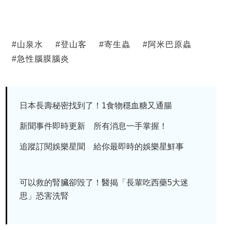
#
山泉水
#
登山客
#
寄生蟲
#
阿米巴原蟲
#
急性腦膜腦炎
日本長壽秘密找到了！1食物穩血糖又通腸
新聞事件即時更新 所有消息一手掌握！
追蹤訂閱娛樂星聞 給你最即時的娛樂星鮮事
可以救的腎臟卻毁了！醫揭「長輩吃西藥5大迷
思」恐害洗腎