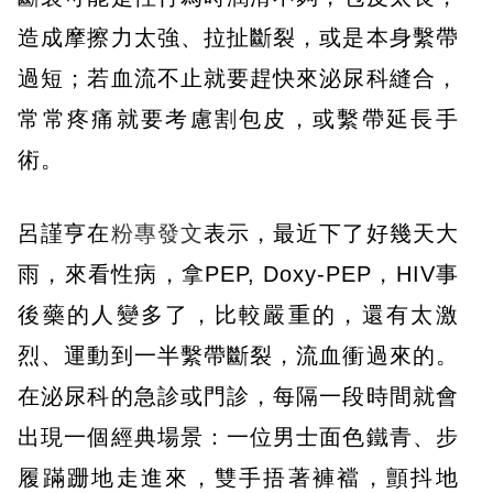
造成摩擦力太強、拉扯斷裂，或是本身繫帶
過短；若血流不止就要趕快來泌尿科縫合，
常常疼痛就要考慮割包皮，或繫帶延長手
術。
呂謹亨在
粉專發文
表示，最近下了好幾天大
雨，來看性病，拿PEP, Doxy-PEP，HIV事
後藥的人變多了，比較嚴重的，還有太激
烈、運動到一半繫帶斷裂，流血衝過來的。
在泌尿科的急診或門診，每隔一段時間就會
出現一個經典場景：一位男士面色鐵青、步
履蹣跚地走進來，雙手捂著褲襠，顫抖地