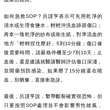
如何急救SOP？呂謹亨表示可先用乾淨的
清水或生理食鹽水，輕輕沖洗血跡跟傷口；
再拿一塊乾淨的紗布或衛生紙，對準流血的
地方「輕輕捏住壓好」5到10分鐘；傷口修
復需要時間，請嚴格停機至少7到10天；止
血後，還是建議就醫讓醫師評估傷口深淺，
並開藥預防感染。如果壓了15分鐘還在噴
血，別猶豫，直接衝急診。
最後，呂謹亨說，繫帶斷裂確實很恐怖，但
只要按照SOP處理並不會影響男性雄風，