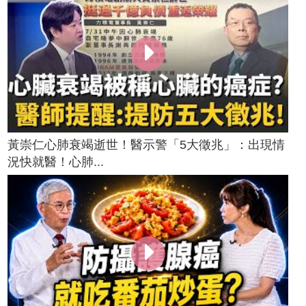
黃崇仁心肺衰竭逝世！醫示警「5大徵兆」：出現情
況快就醫！心肺...