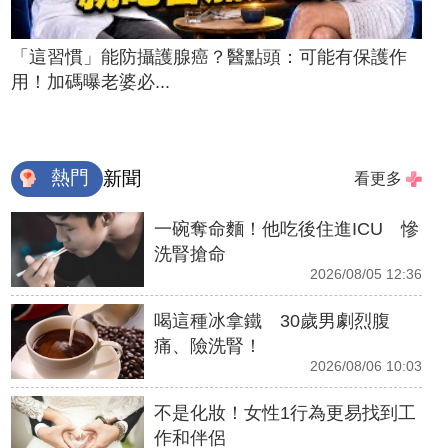
「這習慣」能防攝護腺癌？醫點頭：可能有保護作
用！加碼曝老婆必...
熱門
新聞
看更多
一碗奪命麵！他吃後住進ICU 慘
洗腎搶命
2026/08/05 12:36
喝這種冰拿鐵 30歲男劇烈腹
痛、險洗腎！
2026/08/06 10:03
不是化妝！女性1行為更易找到工
作和伴侶