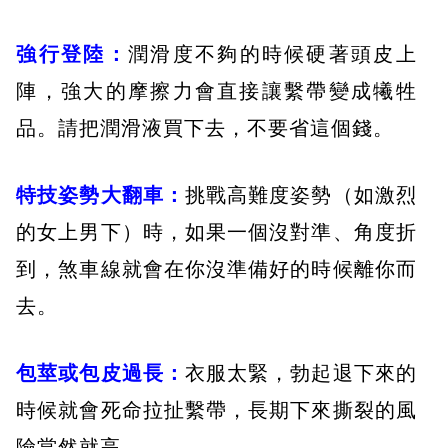
強行登陸：
潤滑度不夠的時候硬著頭皮上
陣，強大的摩擦力會直接讓繫帶變成犧牲
品。請把潤滑液買下去，不要省這個錢。
特技姿勢大翻車：
挑戰高難度姿勢（如激烈
的女上男下）時，如果一個沒對準、角度折
到，煞車線就會在你沒準備好的時候離你而
去。
包莖或包皮過長：
衣服太緊，勃起退下來的
時候就會死命拉扯繫帶，長期下來撕裂的風
險當然就高。