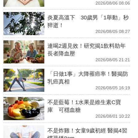
2026/08/06 08:06
炎夏高溫下 30歲男「1舉動」秒
猝逝！
2026/08/05 08:27
連喝2週見效！研究揭1飲料助年
長者降血壓
2026/08/05 21:21
「日做1事」大降罹癌率！醫揭防
乳癌真相
2026/08/05 16:19
不是藍莓！1水果是維生素C寶
庫 可穩血糖
2026/08/01 10:22
不是炸雞！女童9歲初經 醫揭4習