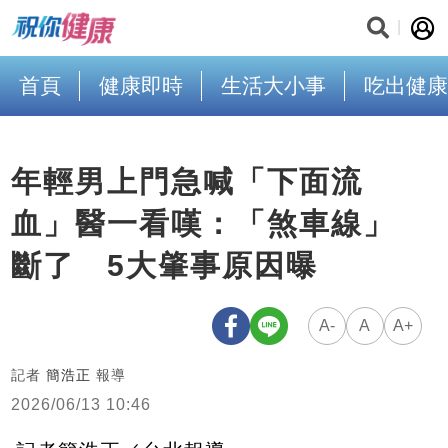
首頁
健康即時
生活大小事
吃出健康
年輕男上門急喊「下面流
血」醫一看嘆：「煞車線」
斷了 5大肇事原因曝
A-
A
A+
記者
簡浩正
報導
2026/06/13 10:46