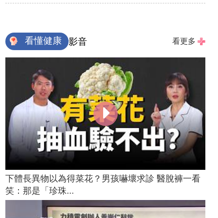
看懂健康
影音
看更多
下體長異物以為得菜花？男孩嚇壞求診 醫脫褲一看
笑：那是「珍珠...