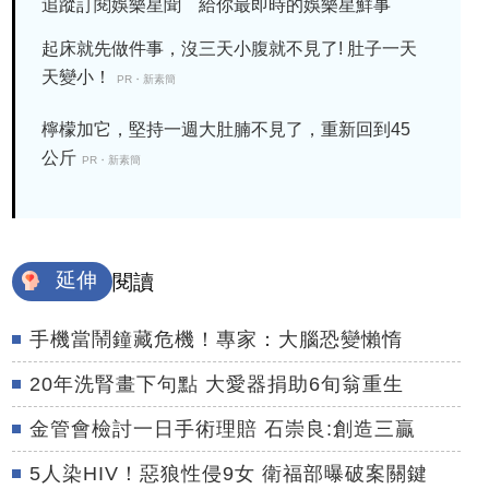
追蹤訂閱娛樂星聞 給你最即時的娛樂星鮮事
起床就先做件事，沒三天小腹就不見了! 肚子一天
天變小！
PR・新素簡
檸檬加它，堅持一週大肚腩不見了，重新回到45
公斤
PR・新素簡
延伸
閱讀
手機當鬧鐘藏危機！專家：大腦恐變懶惰
20年洗腎畫下句點 大愛器捐助6旬翁重生
金管會檢討一日手術理賠 石崇良:創造三贏
5人染HIV！惡狼性侵9女 衛福部曝破案關鍵