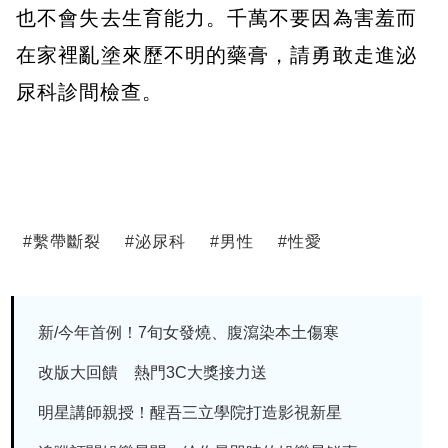
也不會失去生育能力。千萬不要因為害羞而
在家裡亂塗來歷不明的藥膏，請勇敢走進泌
尿科診間檢查。
#
繫帶斷裂
#
泌尿科
#
男性
#
性愛
新/今年首例！7旬女發燒、腹瀉染本土傷寒
改版大回饋 熱門3C大獎接力送
明星講師親授！醒吾三立學院打造影視新星