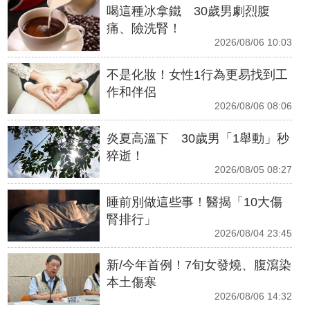
喝這種冰拿鐵 30歲男劇烈腹
痛、險洗腎！
2026/08/06 10:03
不是化妝！女性1行為更易找到工
作和伴侶
2026/08/06 08:06
炎夏高溫下 30歲男「1舉動」秒
猝逝！
2026/08/05 08:27
睡前別做這些事！醫揭「10大傷
腎排行」
2026/08/04 23:45
新/今年首例！7旬女發燒、腹瀉染
本土傷寒
2026/08/06 14:32