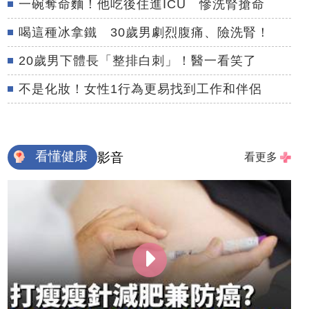
一碗奪命麵！他吃後住進ICU 慘洗腎搶命
喝這種冰拿鐵 30歲男劇烈腹痛、險洗腎！
20歲男下體長「整排白刺」！醫一看笑了
不是化妝！女性1行為更易找到工作和伴侶
看懂健康
影音
看更多