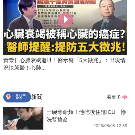
黃崇仁心肺衰竭逝世！醫示警「5大徵兆」：出現情
況快就醫！心肺...
熱門
新聞
看更多
一碗奪命麵！他吃後住進ICU 慘
洗腎搶命
2026/08/05 12:36