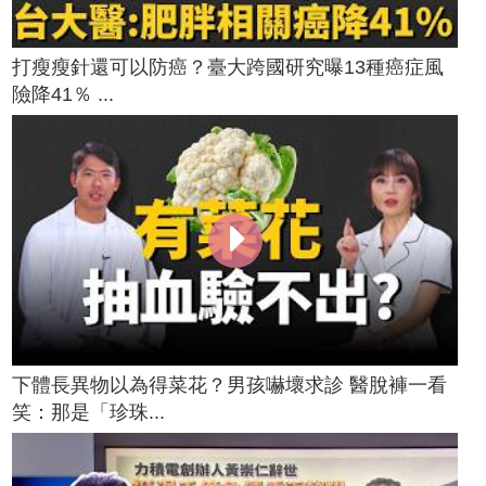
打瘦瘦針還可以防癌？臺大跨國研究曝13種癌症風
險降41％ ...
下體長異物以為得菜花？男孩嚇壞求診 醫脫褲一看
笑：那是「珍珠...