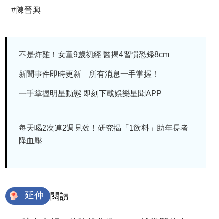
#
陳晉興
不是炸雞！女童9歲初經 醫揭4習慣恐矮8cm
新聞事件即時更新 所有消息一手掌握！
一手掌握明星動態 即刻下載娛樂星聞APP
每天喝2次連2週見效！研究揭「1飲料」助年長者
降血壓
延伸
閱讀