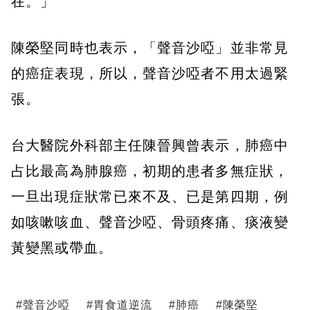
在。」
陳榮堅同時也表示，「聲音沙啞」並非常見
的癌症表現，所以，聲音沙啞者不用太過緊
張。
台大醫院外科部主任陳晉興曾表示，肺癌中
占比最高為肺腺癌，初期的患者多無症狀，
一旦出現症狀常已來不及、已是第四期，例
如咳嗽咳血、聲音沙啞、骨頭疼痛、痰液變
黃變黑或帶血。
#
聲音沙啞
#
胃食道逆流
#
肺癌
#
陳榮堅