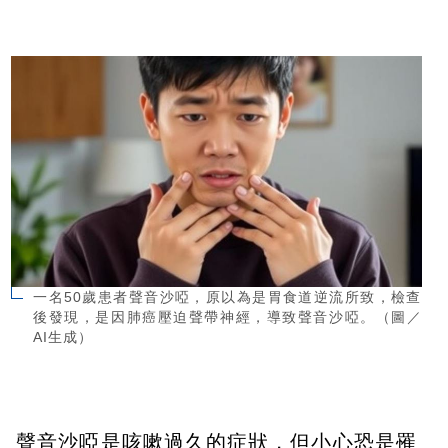
一名50歲患者聲音沙啞，原以為是胃食道逆流所致，檢查
後發現，是因肺癌壓迫聲帶神經，導致聲音沙啞。（圖／
AI生成）
聲音沙啞是咳嗽過久的症狀，但小心恐是罹