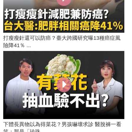
打瘦瘦針還可以防癌？臺大跨國研究曝13種癌症風
險降41％ ...
下體長異物以為得菜花？男孩嚇壞求診 醫脫褲一看
笑：那是「珍珠...