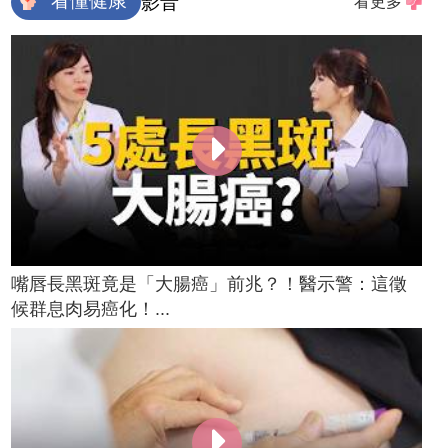
看懂健康
影音
看更多
嘴唇長黑斑竟是「大腸癌」前兆？！醫示警：這徵
候群息肉易癌化！...