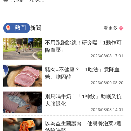
熱門
新聞
看更多
不用跑跑跳跳！研究曝「1動作可
降血壓」
2026/08/08 17:01
豬肉=不健康？「1吃法」竟降血
糖、膽固醇
2026/08/09 08:20
別只喝牛奶！「1神飲」助眠又抗
大腦退化
2026/08/08 14:01
以為益生菌護腎 他餐餐泡菜2週
後險洗腎