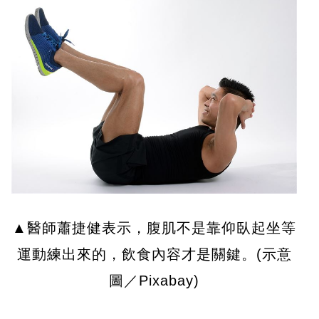
▲醫師蕭捷健表示，腹肌不是靠仰臥起坐等
運動練出來的，飲食內容才是關鍵。(示意
圖／Pixabay)