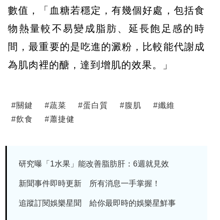
數值，「血糖若穩定，有幾個好處，包括食
物熱量較不易變成脂肪、延長飽足感的時
間，最重要的是吃進的澱粉，比較能代謝成
為肌肉裡的醣，達到增肌的效果。」
#
關鍵
#
蔬菜
#
蛋白質
#
腹肌
#
纖維
#
飲食
#
蕭捷健
研究曝「1水果」能改善脂肪肝：6週就見效
新聞事件即時更新 所有消息一手掌握！
追蹤訂閱娛樂星聞 給你最即時的娛樂星鮮事