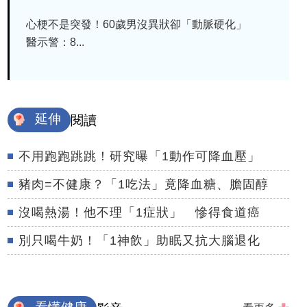
心梗不是突發！60歲男沒異狀卻「動脈硬化」
醫示警：8...
延伸
閱讀
不用跑跑跳跳！研究曝「1動作可降血壓」
豬肉=不健康？「1吃法」竟降血糖、膽固醇
沒喝熱湯！他不理「1症狀」 慘得食道癌
別只喝牛奶！「1神飲」助眠又抗大腦退化