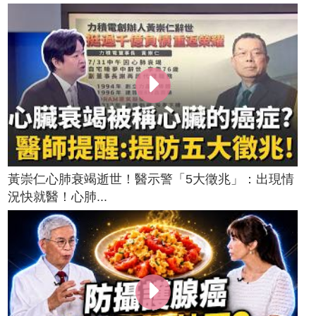
黃崇仁心肺衰竭逝世！醫示警「5大徵兆」：出現情
況快就醫！心肺...