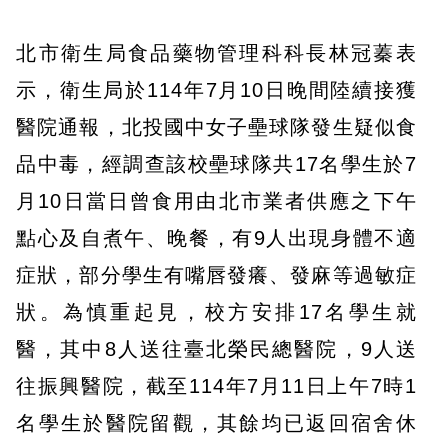
北市衛生局食品藥物管理科科長林冠蓁表
示，衛生局於114年7月10日晚間陸續接獲
醫院通報，北投國中女子壘球隊發生疑似食
品中毒，經調查該校壘球隊共17名學生於7
月10日當日曾食用由北市業者供應之下午
點心及自煮午、晚餐，有9人出現身體不適
症狀，部分學生有嘴唇發癢、發麻等過敏症
狀。為慎重起見，校方安排17名學生就
醫，其中8人送往臺北榮民總醫院，9人送
往振興醫院，截至114年7月11日上午7時1
名學生於醫院留觀，其餘均已返回宿舍休