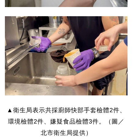
▲衛生局表示共採廚師快部手套檢體2件、
環境檢體2件、嫌疑食品檢體3件。（圖／
北市衛生局提供）