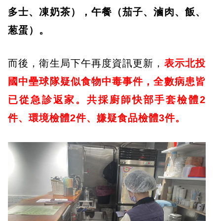
多士、凍奶茶），午餐（茄子、滷肉、飯、
葱蛋）。
而後，衛生局下午再度資訊更新，
表示北投
國中壘球隊疑似食物中毒事件，全數病患皆
已從急診返家。共採廚師快部手套檢體2
件、環境檢體2件、嫌疑食品檢體3件。