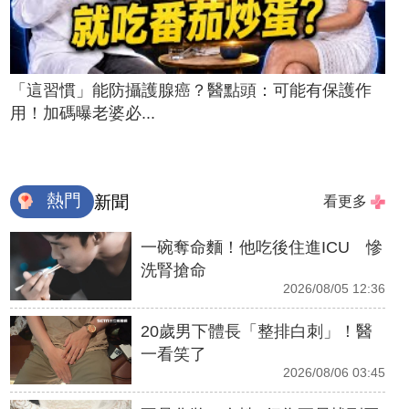
「這習慣」能防攝護腺癌？醫點頭：可能有保護作
用！加碼曝老婆必...
熱門
新聞
看更多
一碗奪命麵！他吃後住進ICU 慘
洗腎搶命
2026/08/05 12:36
20歲男下體長「整排白刺」！醫
一看笑了
2026/08/06 03:45