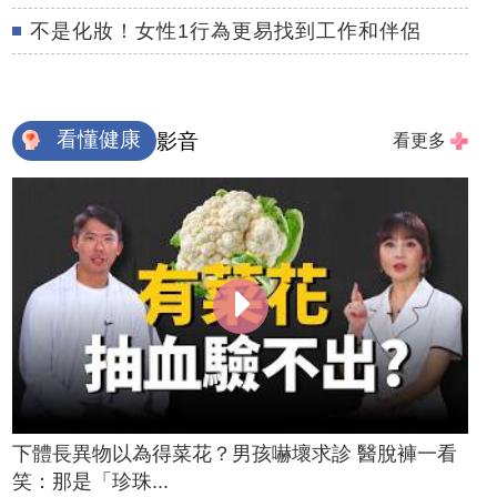
不是化妝！女性1行為更易找到工作和伴侶
看懂健康
影音
看更多
下體長異物以為得菜花？男孩嚇壞求診 醫脫褲一看
笑：那是「珍珠...