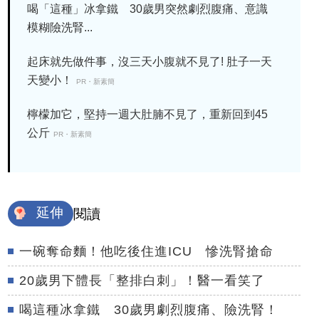
喝「這種」冰拿鐵 30歲男突然劇烈腹痛、意識
模糊險洗腎...
起床就先做件事，沒三天小腹就不見了! 肚子一天
天變小！
PR・新素簡
檸檬加它，堅持一週大肚腩不見了，重新回到45
公斤
PR・新素簡
延伸
閱讀
一碗奪命麵！他吃後住進ICU 慘洗腎搶命
20歲男下體長「整排白刺」！醫一看笑了
喝這種冰拿鐵 30歲男劇烈腹痛、險洗腎！