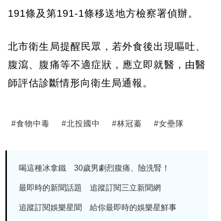
191條及第191-1條移送地方檢察署偵辦。
北市衛生局提醒民眾，若外食後出現嘔吐、
腹瀉、腹痛等不適症狀，應立即就醫，由醫
師評估診斷情形向衛生局通報。
#
食物中毒
#
北投國中
#
林冠蓁
#
女壘隊
喝這種冰拿鐵 30歲男劇烈腹痛、險洗腎！
最即時的新聞話題 追蹤訂閱三立新聞網
追蹤訂閱娛樂星聞 給你最即時的娛樂星鮮事