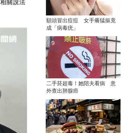
，相關說法
額頭冒出痘痘 女手癢猛摳竟
成「病毒疣」
二手菸超毒！她陪夫看病 意
外查出肺腺癌