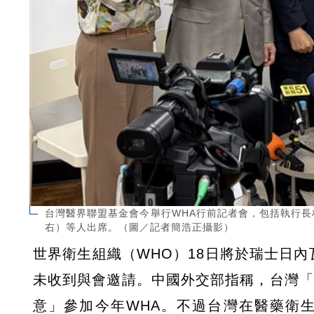
台灣醫界聯盟基金會今舉行WHA行前記者會，包括執行
右）等人出席。（圖／記者簡浩正攝影）
世界衛生組織（WHO）18日將於瑞士日內
未收到與會邀請。中國外交部指稱，台灣「
意」參加今年WHA。不過台灣在醫藥衛