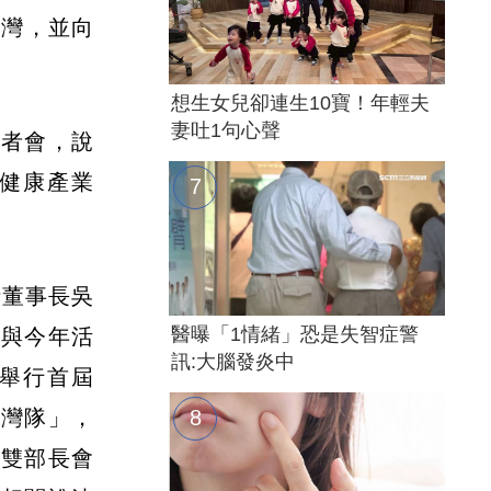
台灣，並向
想生女兒卻連生10寶！年輕夫
妻吐1句心聲
記者會，說
與健康產業
括董事長吳
醫曝「1情緒」恐是失智症警
變與今年活
訊:大腦發炎中
舉行首屆
台灣隊」，
有雙部長會