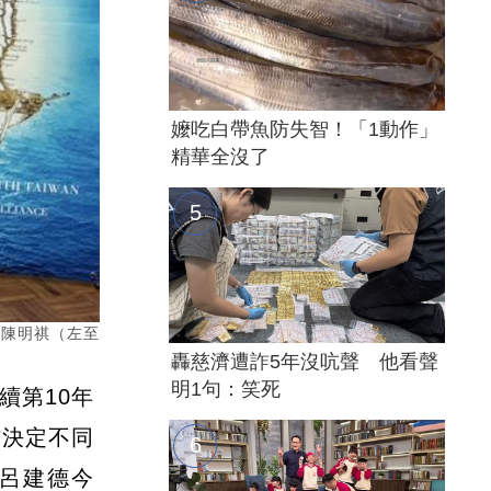
嬤吃白帶魚防失智！「1動作」
精華全沒了
長陳明祺（左至
轟慈濟遭詐5年沒吭聲 他看聲
明1句：笑死
續第10年
方決定不同
呂建德今