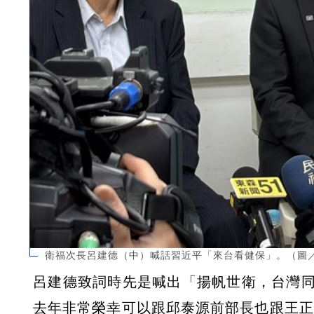
衛福次長呂建德（中）喊話習近平「來台看健保」。（圖
呂建德致詞時先是喊出「揚帆世衛，台灣
去年非常榮幸可以跟邱泰源前部長也跟王正