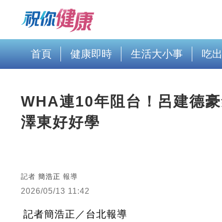
首頁
健康即時
生活大小事
吃
WHA連10年阻台！呂建德
澤東好好學
記者
簡浩正
報導
2026/05/13 11:42
記者簡浩正／台北報導