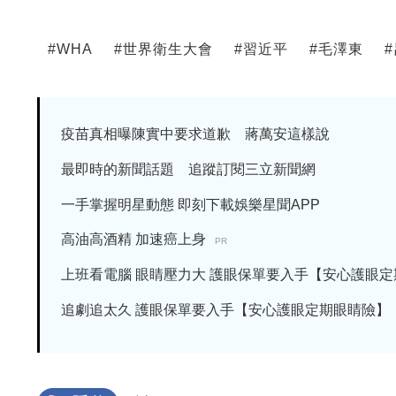
#
WHA
#
世界衛生大會
#
習近平
#
毛澤東
#
疫苗真相曝陳實中要求道歉 蔣萬安這樣說
最即時的新聞話題 追蹤訂閱三立新聞網
一手掌握明星動態 即刻下載娛樂星聞APP
高油高酒精 加速癌上身
PR
上班看電腦 眼睛壓力大 護眼保單要入手【安心護眼定期眼
追劇追太久 護眼保單要入手【安心護眼定期眼睛險】