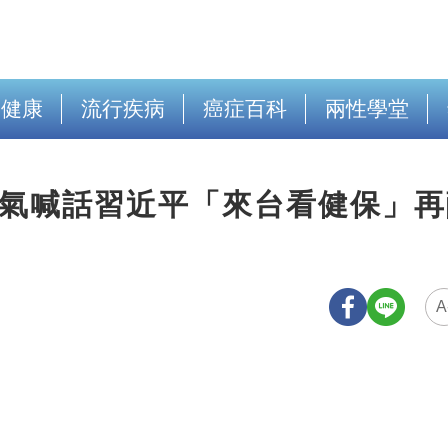
出健康
流行疾病
癌症百科
兩性學堂
豪氣喊話習近平「來台看健保」
A