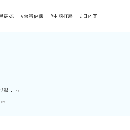
呂建德
#
台灣健保
#
中國打壓
#
日內瓦
...
PR
PR