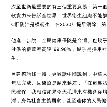
次至世衛最重要的有三個重要意義：第一
軟實力來告訴全世界、世界衛生組織不能
C肝防治是模範生、在2030年提早消除；
他進一步說，全民健康保險是台灣、也幾
健保的覆蓋率高達 99.98%，幾乎是採
生。
呂建德話鋒一轉，更喊話中國說到，中華
無法完成、且醫療是越來越差，「在這裏
民確保，我相信如果今天毛澤東有機會從
灣，身為社會主義國家，甚至連你的人民健