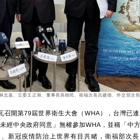
長林志嘉、立委王正旭、董事長吳樹民、衛福次長呂建德、外交部次
瓦召開第79屆世界衛生大會（WHA），台灣已連
未經中央政府同意」無權參加WHA，並稱「中
生、新冠疫情防治上世界有目共睹，衛福部次長