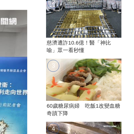
慈濟遭詐10.6億！醫「神比
喻」眾一看秒懂
60歲糖尿病婦 吃飯1改變血糖
奇蹟下降