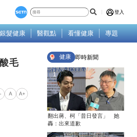
登入
銀髮健康
醫觀點
看懂健康
專題
健康
即時新聞
再酸毛
-
A
A+
翻出蔣、柯「昔日發言」 她
轟：出來道歉