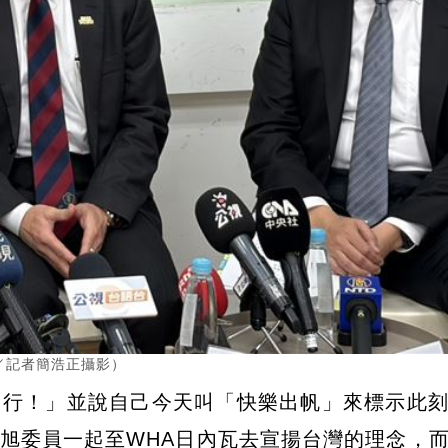
／記者簡浩正攝影）
同行！」並說自己今天叫「快樂出帆」來標示此
旭委員一起至WHA日內瓦去宣揚台灣的理念，