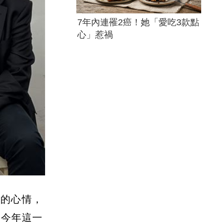
7年內連罹2癌！她「愛吃3款點
心」惹禍
刻的心情，
而今年這一