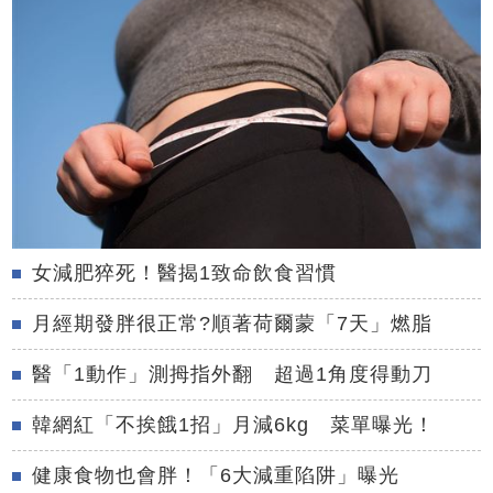
女減肥猝死！醫揭1致命飲食習慣
月經期發胖很正常?順著荷爾蒙「7天」燃脂
醫「1動作」測拇指外翻 超過1角度得動刀
韓網紅「不挨餓1招」月減6kg 菜單曝光！
健康食物也會胖！「6大減重陷阱」曝光