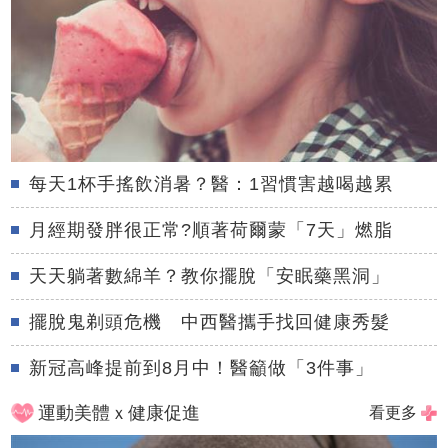
每天1杯手搖飲消暑？醫：1習慣害越喝越累
月經期發胖很正常?順著荷爾蒙「7天」燃脂
天天躺著數綿羊？教你擺脫「安眠藥黑洞」
擺脫鬼剃頭危機 中西醫攜手找回健康秀髮
新冠高峰提前到8月中！醫籲做「3件事」
運動美體ｘ健康促進
看更多