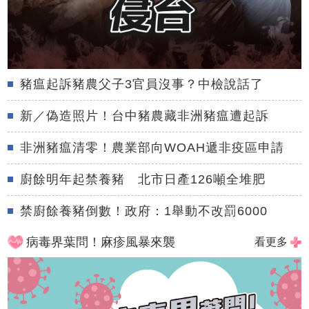
豬瘟起訴豬農父子3官員沒事？中檢說話了
新／偽造照片！台中豬農藏非洲豬瘟遭起訴
非洲豬瘟清零！農業部向WOAH遞非疫區申請
廚餘明年起禁養豬 北市日產126噸全堆肥
禁廚餘養豬倒數！政府：1舉動不改罰6000
病毒界葉問！麻疹風暴來襲
看更多