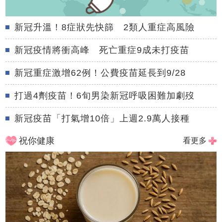
新冠升溫！8症狀先快篩 2類人重症高風險
新冠疫情將衝高峰 死亡重症9成未打疫苗
新冠重症激增62例！公費疫苗延長到9/28
打過4劑疫苗！6旬男染新冠呼吸困難加劇歿
新冠疫苗「打氣增10倍」上週2.9萬人接種
祝你健康
看更多