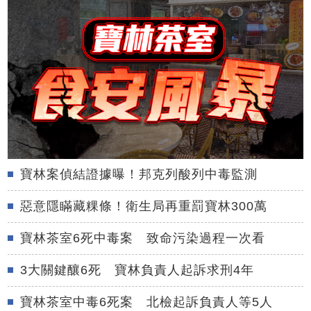
寶林案偵結證據曝！邦克列酸列中毒監測
惡意隱瞞藏粿條！衛生局再重罰寶林300萬
寶林茶室6死中毒案 致命污染過程一次看
3大關鍵釀6死 寶林負責人起訴求刑4年
寶林茶室中毒6死案 北檢起訴負責人等5人