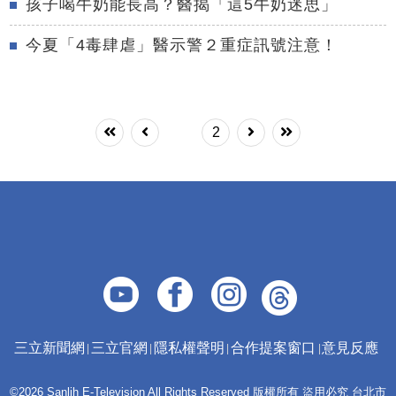
孩子喝牛奶能長高？醫揭「這5牛奶迷思」
今夏「4毒肆虐」醫示警２重症訊號注意！
1
2
三立新聞網
三立官網
隱私權聲明
合作提案窗口
意見反應
©2026 Sanlih E-Television All Rights Reserved 版權所有 盜用必究 台北市