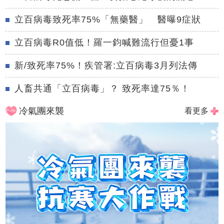
立百病毒致死率75%「無藥醫」 醫曝9症狀
立百病毒R0值低！羅一鈞喊難流行但憂1事
新/致死率75%！疾管署:立百病毒3月列法傳
人畜共通「立百病毒」？ 致死率達75％！
冷氣團來襲
看更多