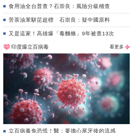
食用油全台普查？石崇良：風險分級稽查
苦茶油苯駢芘超標 石崇良：疑中國原料
又是這家！高雄爆「毒麵條」9年被查13次
印度爆立百病毒
看更多
立百病毒免恐慌！醫：要擔心尾牙後的流感