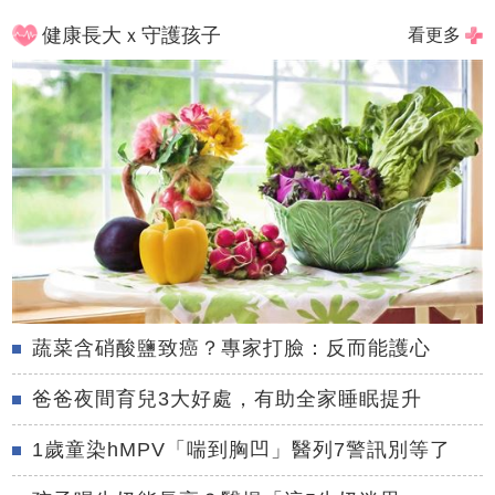
健康長大ｘ守護孩子
看更多
蔬菜含硝酸鹽致癌？專家打臉：反而能護心
爸爸夜間育兒3大好處，有助全家睡眠提升
1歲童染hMPV「喘到胸凹」醫列7警訊別等了