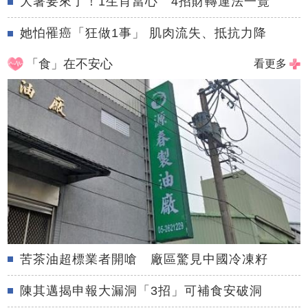
大暑要來了！1生肖當心 4招財轉運法一覽
她怕罹癌「狂做1事」 肌肉流失、抵抗力降
「食」在不安心
看更多
苦茶油超標業者開嗆 廠區驚見中國冷凍籽
陳其邁揭申報大漏洞「3招」可補食安破洞