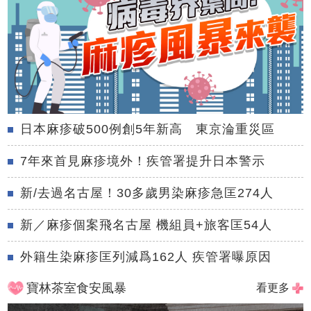
日本麻疹破500例創5年新高 東京淪重災區
7年來首見麻疹境外！疾管署提升日本警示
新/去過名古屋！30多歲男染麻疹急匡274人
新／麻疹個案飛名古屋 機組員+旅客匡54人
外籍生染麻疹匡列減爲162人 疾管署曝原因
寶林茶室食安風暴
看更多