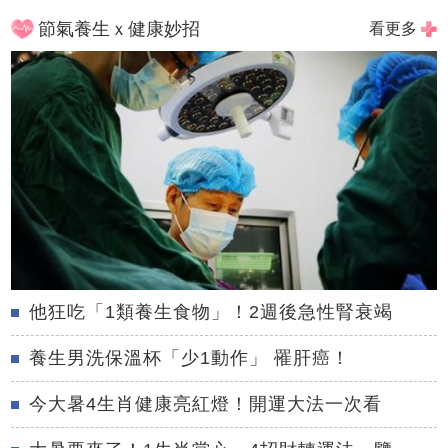
節氣養生ｘ健康妙招
看更多
他狂吃「1類養生食物」！2週後急性腎衰竭
養生男洗保溫杯「少1動作」 罹肝癌！
今大暑4生肖健康亮紅燈！開運大法一次看