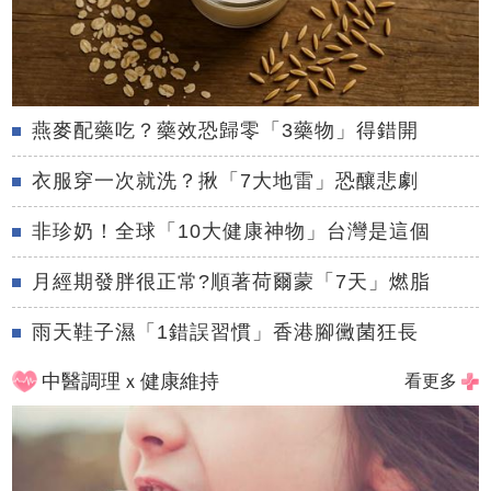
燕麥配藥吃？藥效恐歸零「3藥物」得錯開
衣服穿一次就洗？揪「7大地雷」恐釀悲劇
非珍奶！全球「10大健康神物」台灣是這個
月經期發胖很正常?順著荷爾蒙「7天」燃脂
雨天鞋子濕「1錯誤習慣」香港腳黴菌狂長
中醫調理ｘ健康維持
看更多