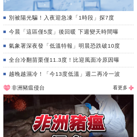
別被陽光騙！入夜迎急凍「1時段」探7度
今晨「這區僅5度」後回暖 下週變天時間曝
氣象署深夜發「低溫特報」明晨恐跌破10度
全台冷翻苗栗僅11.3度！比迎風面冷原因曝
越晚越濕冷！「今13度低溫」週二再冷一波
非洲豬瘟侵台
看更多