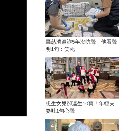
轟慈濟遭詐5年沒吭聲 他看聲
明1句：笑死
想生女兒卻連生10寶！年輕夫
妻吐1句心聲