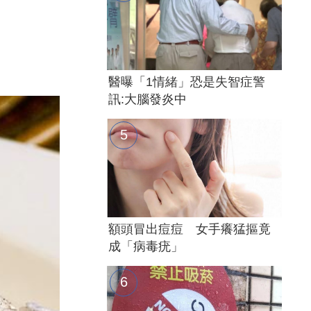
醫曝「1情緒」恐是失智症警
訊:大腦發炎中
額頭冒出痘痘 女手癢猛摳竟
成「病毒疣」