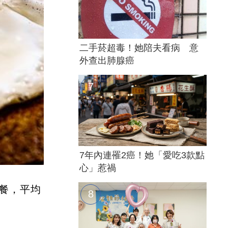
二手菸超毒！她陪夫看病 意
外查出肺腺癌
7年內連罹2癌！她「愛吃3款點
心」惹禍
餐，平均