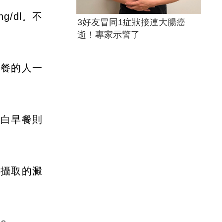
/dl。不
3好友冒同1症狀接連大腸癌
逝！專家示警了
早餐的人一
蛋白早餐則
，攝取的澱