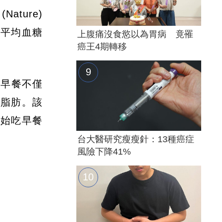
ture)
，平均血糖
上腹痛沒食慾以為胃病 竟罹
癌王4期轉移
對早餐不僅
體脂肪。該
開始吃早餐
台大醫研究瘦瘦針：13種癌症
風險下降41%