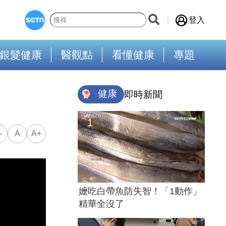
登入
銀髮健康
醫觀點
看懂健康
專題
健康
即時新聞
-
A
A+
嬤吃白帶魚防失智！「1動作」
精華全沒了