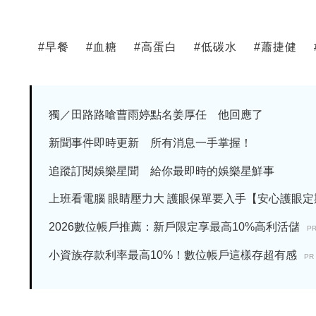
#
早餐
#
血糖
#
高蛋白
#
低碳水
#
蕭捷健
獨／田路路嗆曹雨婷點名姜厚任 他回應了
新聞事件即時更新 所有消息一手掌握！
追蹤訂閱娛樂星聞 給你最即時的娛樂星鮮事
上班看電腦 眼睛壓力大 護眼保單要入手【安心護眼定期眼
2026數位帳戶推薦：新戶限定享最高10%高利活儲
P
小資族存款利率最高10%！數位帳戶這樣存超有感
PR