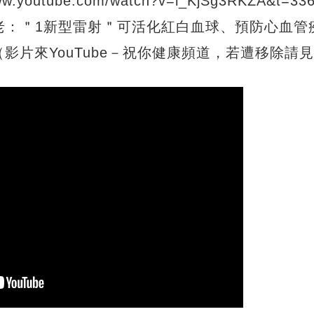
utube.com/watch?v=i_KjSg3RKZA&t=33
老：＂1新型雷射＂可活化紅白血球、預防心血管
影片來YouTube－祝你健康頻道，若遭移除請