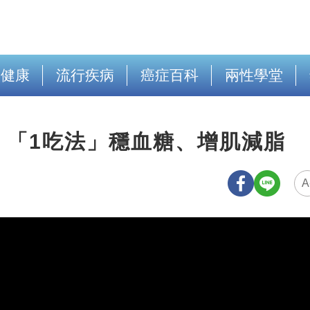
出健康
流行疾病
癌症百科
兩性學堂
：「1吃法」穩血糖、增肌減脂
A