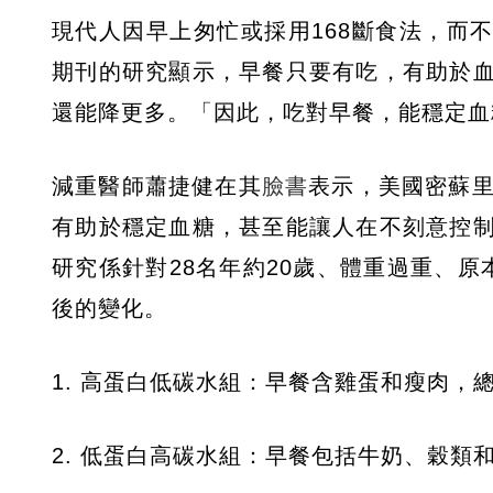
現代人因早上匆忙或採用168斷食法，而不吃
期刊的研究顯示，早餐只要有吃，有助於
還能降更多。「因此，吃對早餐，能穩定血
減重醫師蕭捷健在其
臉書
表示，美國密蘇里
有助於穩定血糖，甚至能讓人在不刻意控
研究係針對28名年約20歲、體重過重、
後的變化。
1. 高蛋白低碳水組：早餐含雞蛋和瘦肉，
2. 低蛋白高碳水組：早餐包括牛奶、穀類