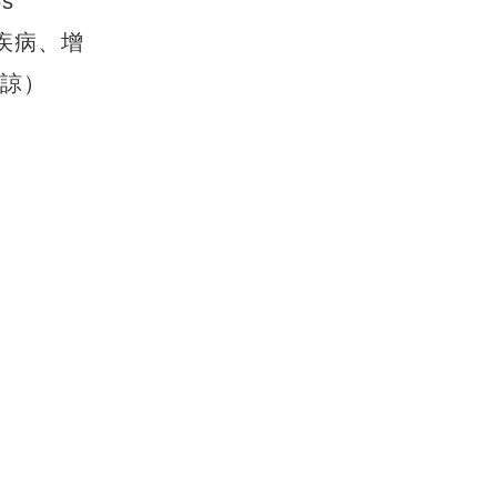
6s
疾病、增
見諒）