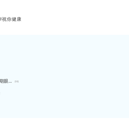
#
祝你健康
...
PR
R