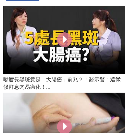
嘴唇長黑斑竟是「大腸癌」前兆？！醫示警：這徵
候群息肉易癌化！...