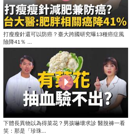
打瘦瘦針還可以防癌？臺大跨國研究曝13種癌症風
險降41％ ...
下體長異物以為得菜花？男孩嚇壞求診 醫脫褲一看
笑：那是「珍珠...