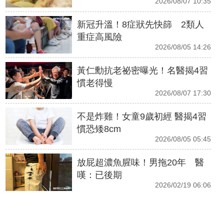
2026/08/07 10:35
新冠升溫！8症狀先快篩 2類人
重症高風險
2026/08/05 14:26
黃仁勳抗老祕密曝光！名醫揭4習
慣老得慢
2026/08/07 17:30
不是炸雞！女童9歲初經 醫揭4習
慣恐矮8cm
2026/08/05 05:45
放屁超濃魚腥味！男拖20年 醫
嘆：已後期
2026/02/19 06:06