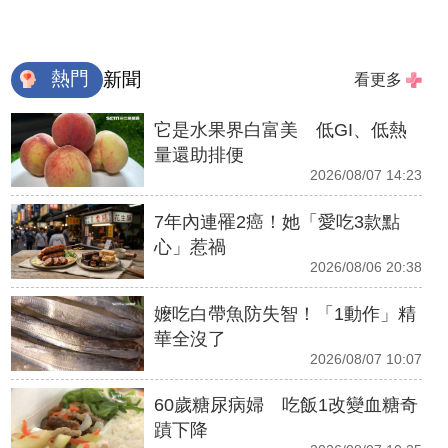
熱門
新聞
看更多
它是水果界白富美 低GI、低熱
量還助排便
2026/08/07 14:23
7年內連罹2癌！她「愛吃3款點
心」惹禍
2026/08/06 20:38
嬤吃白帶魚防失智！「1動作」精
華全沒了
2026/08/07 10:07
60歲糖尿病婦 吃飯1改變血糖奇
蹟下降