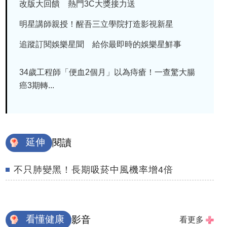
改版大回饋 熱門3C大獎接力送
明星講師親授！醒吾三立學院打造影視新星
追蹤訂閱娛樂星聞 給你最即時的娛樂星鮮事
34歲工程師「便血2個月」以為痔瘡！一查驚大腸
癌3期轉...
延伸
閱讀
不只肺變黑！長期吸菸中風機率增4倍
看懂健康
影音
看更多