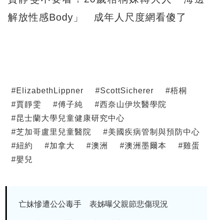
解放性感Body」 成年人尺度網看傻了
#
ElizabethLippner
#
ScottSicherer
#
梧桐
#
賈靜雯
#
傅子純
#
西奈山伊坎醫學院
#
昆士蘭大學兒童健康研究中心
#
芝加哥盧里兒童醫院
#
美國疾病管制與預防中心
#
紐約
#
加拿大
#
澳洲
#
澳洲墨爾本
#
雞蛋
#
嬰兒
亡妹慘遭公公毒手 表姊曝父親節悲傷現況