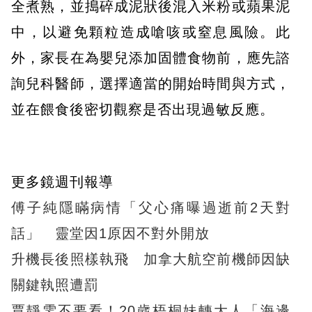
全煮熟，並搗碎成泥狀後混入米粉或蘋果泥
中，以避免顆粒造成嗆咳或窒息風險。此
外，家長在為嬰兒添加固體食物前，應先諮
詢兒科醫師，選擇適當的開始時間與方式，
並在餵食後密切觀察是否出現過敏反應。
更多鏡週刊報導
傅子純隱瞞病情「父心痛曝過逝前2天對
話」 靈堂因1原因不對外開放
升機長後照樣執飛 加拿大航空前機師因缺
關鍵執照遭罰
賈靜雯不要看！20歲梧桐妹轉大人「海邊