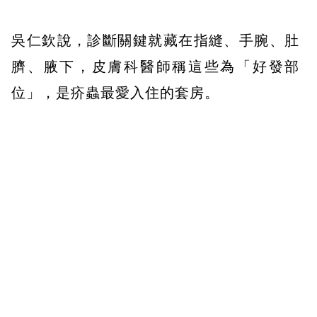
吳仁欽說，診斷關鍵就藏在指縫、手腕、肚
臍、腋下，皮膚科醫師稱這些為「好發部
位」，是疥蟲最愛入住的套房。