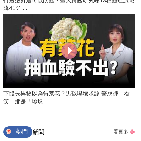
打瘦瘦針還可以防癌？臺大跨國研究曝13種癌症風險
降41％ ...
下體長異物以為得菜花？男孩嚇壞求診 醫脫褲一看
笑：那是「珍珠...
熱門
新聞
看更多