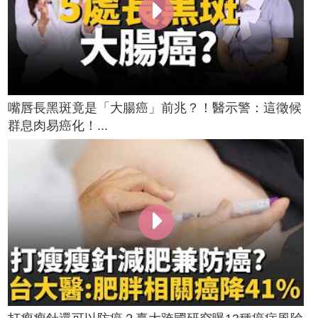
嘴唇長黑斑竟是「大腸癌」前兆？！醫示警：這徵候
群息肉易癌化！...