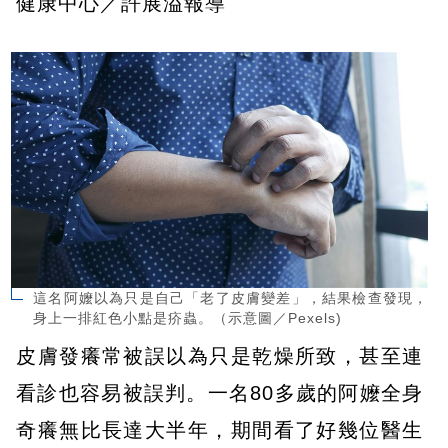
健康中心／許展溢報導
這名阿嬤以為只是自己「老了皮膚變差」，結果檢查發現，
身上一排紅色小點是疥蟲。（示意圖／Pexels)
皮膚發癢常被誤以為只是乾燥所致，甚至連
看診也容易被誤判。一名80多歲的阿嬤全身
奇癢無比長達大半年，期間看了好幾位醫生