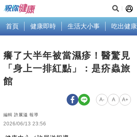
首頁
健康即時
生活大小事
吃出健康
癢了大半年被當濕疹！醫驚見
「身上一排紅點」：是疥蟲旅
館
A-
A
A+
編輯
許展溢
報導
2026/06/13 23:56