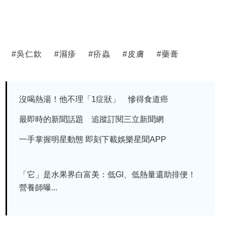
#
吳仁欽
#
濕疹
#
疥蟲
#
皮膚
#
藥膏
沒喝熱湯！他不理「1症狀」 慘得食道癌
最即時的新聞話題 追蹤訂閱三立新聞網
一手掌握明星動態 即刻下載娛樂星聞APP
「它」是水果界白富美：低GI、低熱量還助排便！
營養師曝...