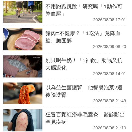
不用跑跑跳跳！研究曝「1動作可
降血壓」
2026/08/08 17:01
豬肉=不健康？「1吃法」竟降血
糖、膽固醇
2026/08/09 08:20
別只喝牛奶！「1神飲」助眠又抗
大腦退化
2026/08/08 14:01
以為益生菌護腎 他餐餐泡菜2週
後險洗腎
2026/08/08 21:49
狂冒百顆紅疹非毛囊炎！醫診斷出
罕見疾病
2026/08/08 21:10