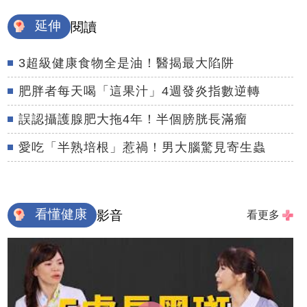
延伸
閱讀
3超級健康食物全是油！醫揭最大陷阱
肥胖者每天喝「這果汁」4週發炎指數逆轉
誤認攝護腺肥大拖4年！半個膀胱長滿瘤
愛吃「半熟培根」惹禍！男大腦驚見寄生蟲
看懂健康
影音
看更多