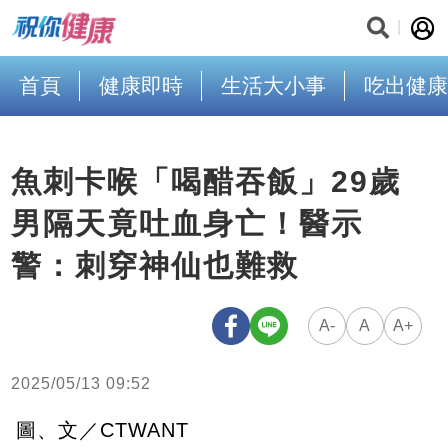
首頁
健康即時
生活大小事
吃出健康
魚刺卡喉「喝醋吞飯」29歲
男隔天竟吐血身亡！醫示
警：刺穿神仙也難救
A-
A
A+
2025/05/13 09:52
圖、文／CTWANT