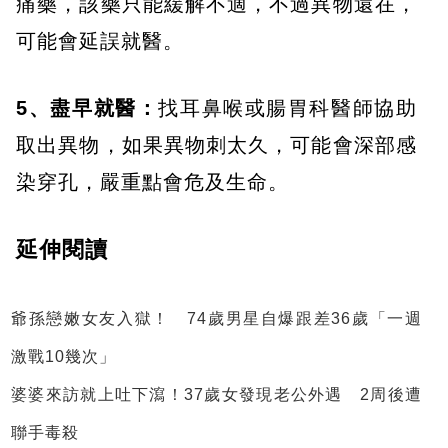
痛藥，該藥只能緩解不適，不過異物還在，
可能會延誤就醫。
5、盡早就醫：
找耳鼻喉或腸胃科醫師協助
取出異物，如果異物刺太久，可能會深部感
染穿孔，嚴重點會危及生命。
延伸閱讀
爺孫戀嫩女友入獄！ 74歲男星自爆跟差36歲「一週
激戰10幾次」
婆婆來訪就上吐下瀉！37歲女發現老公外遇 2周後遭
聯手毒殺