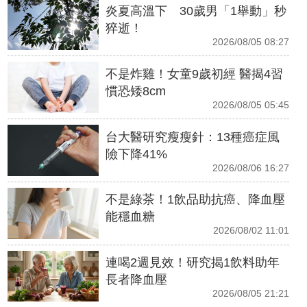
炎夏高溫下 30歲男「1舉動」秒
猝逝！
2026/08/05 08:27
不是炸雞！女童9歲初經 醫揭4習
慣恐矮8cm
2026/08/05 05:45
台大醫研究瘦瘦針：13種癌症風
險下降41%
2026/08/06 16:27
不是綠茶！1飲品助抗癌、降血壓
能穩血糖
2026/08/02 11:01
連喝2週見效！研究揭1飲料助年
長者降血壓
2026/08/05 21:21