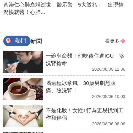
黃崇仁心肺衰竭逝世！醫示警「5大徵兆」：出現情
況快就醫！心肺...
熱門
新聞
看更多
一碗奪命麵！他吃後住進ICU 慘
洗腎搶命
2026/08/05 12:36
喝這種冰拿鐵 30歲男劇烈腹
痛、險洗腎！
2026/08/06 10:03
不是化妝！女性1行為更易找到工
作和伴侶
2026/08/06 08:06