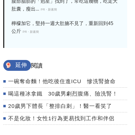
腹部脂肪的「剋星」找到了，常吃這幾物，吃走大
肚囊，瘦出...
PR・新素簡
檸檬加它，堅持一週大肚腩不見了，重新回到45
公斤
PR・新素簡
延伸
閱讀
一碗奪命麵！他吃後住進ICU 慘洗腎搶命
喝這種冰拿鐵 30歲男劇烈腹痛、險洗腎！
20歲男下體長「整排白刺」！醫一看笑了
不是化妝！女性1行為更易找到工作和伴侶