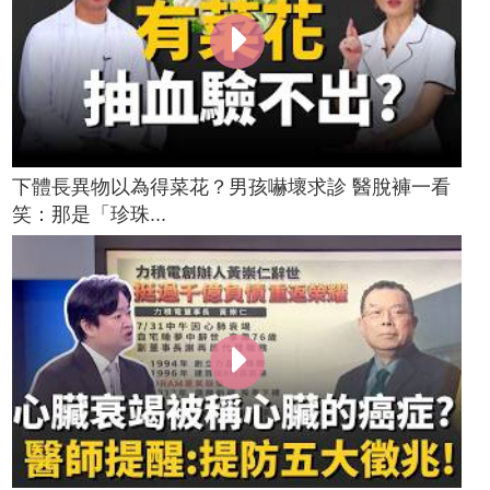
下體長異物以為得菜花？男孩嚇壞求診 醫脫褲一看
笑：那是「珍珠...