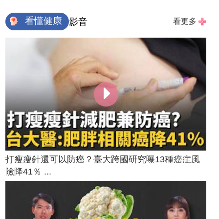
看懂健康
影音
看更多
打瘦瘦針還可以防癌？臺大跨國研究曝13種癌症風
險降41％ ...