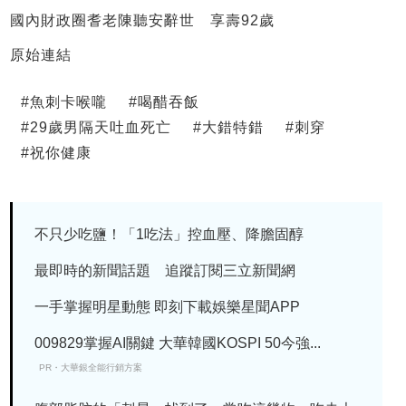
國內財政圈耆老陳聽安辭世 享壽92歲
原始連結
#
魚刺卡喉嚨
#
喝醋吞飯
#
29歲男隔天吐血死亡
#
大錯特錯
#
刺穿
#
祝你健康
不只少吃鹽！「1吃法」控血壓、降膽固醇
最即時的新聞話題 追蹤訂閱三立新聞網
一手掌握明星動態 即刻下載娛樂星聞APP
009829掌握AI關鍵 大華韓國KOSPI 50今強...
PR・大華銀全能行銷方案