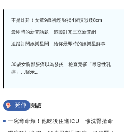
不是炸雞！女童9歲初經 醫揭4習慣恐矮8cm
最即時的新聞話題 追蹤訂閱三立新聞網
追蹤訂閱娛樂星聞 給你最即時的娛樂星鮮事
30歲女胸部脹痛以為發炎！檢查竟罹「最惡性乳
癌」…醫示...
延伸
閱讀
一碗奪命麵！他吃後住進ICU 慘洗腎搶命