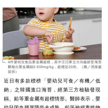
4件嬰幼兒食品重金屬超標，其中汪汪隊立大功齒妍堂海苔
酥檢出重金屬鎘0.838mg/kg，超標近20倍。（圖／消保處
提供）
近日有多款標榜「嬰幼兒可食／有機／低
鈉」之韓國進口海苔，經第三方檢驗發現
鎘、鉛等重金屬有超標情形。醫師表示，嬰
幼兒因血腦屏障尚未成熟，鉛等神經毒性物