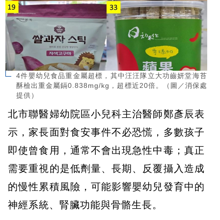
4件嬰幼兒食品重金屬超標，其中汪汪隊立大功齒妍堂海苔
酥檢出重金屬鎘0.838mg/kg，超標近20倍。（圖／消保處
提供）
北市聯醫婦幼院區小兒科主治醫師鄭彥辰表
示，家長面對食安事件不必恐慌，多數孩子
即使曾食用，通常不會出現急性中毒；真正
需要重視的是低劑量、長期、反覆攝入造成
的慢性累積風險，可能影響嬰幼兒發育中的
神經系統、腎臟功能與骨骼生長。