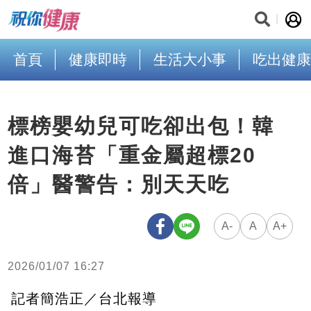
首頁
健康即時
生活大小事
吃出健康
標榜嬰幼兒可吃卻出包！韓
進口海苔「重金屬超標20
倍」醫警告：別天天吃
A-
A
A+
2026/01/07 16:27
記者簡浩正／台北報導