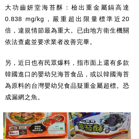
大功齒妍堂海苔酥：檢出重金屬鎘高達
0.838 mg/kg，嚴重超出限量標準近20
倍，違規情節最為重大。已由地方衛生機關
依法查處並要求業者改善完畢。
另，近日也有民眾爆料，指市面上還有多款
韓國進口的嬰幼兒海苔食品，或以韓國海苔
為原料的台灣嬰幼兒食品疑重金屬超標。恐
成漏網之魚。