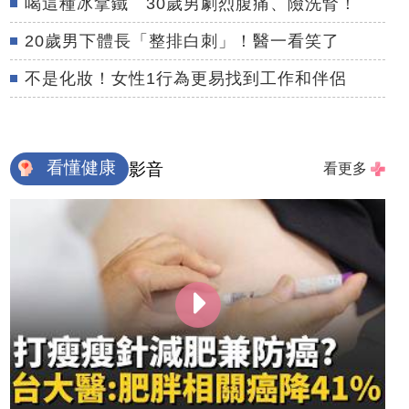
喝這種冰拿鐵 30歲男劇烈腹痛、險洗腎！
20歲男下體長「整排白刺」！醫一看笑了
不是化妝！女性1行為更易找到工作和伴侶
看懂健康
影音
看更多