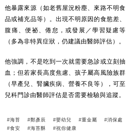
他暴露來源（如老舊屋況粉塵、來路不明食
品或補充品等）。出現不明原因的食慾差、
腹痛、便祕、倦怠，或發展／學習疑慮等
（多為非特異症狀，仍建議由醫師評估）。
他強調，不是吃到一次就需要急診或立刻抽
血；但若家長高度焦慮、孩子屬高風險族群
（早產兒、腎臟疾病、營養不良等），可至
兒科門診由醫師評估是否需要檢驗與追蹤。
#
海苔
#
鄭彥辰
#
嬰幼兒
#
重金屬
#
消保處
#
食安
#
海苔酥
#
祝你健康