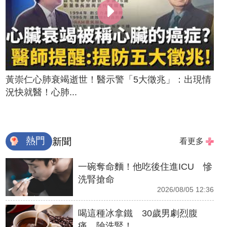
黃崇仁心肺衰竭逝世！醫示警「5大徵兆」：出現情
況快就醫！心肺...
熱門
新聞
看更多
一碗奪命麵！他吃後住進ICU 慘
洗腎搶命
2026/08/05 12:36
喝這種冰拿鐵 30歲男劇烈腹
痛、險洗腎！