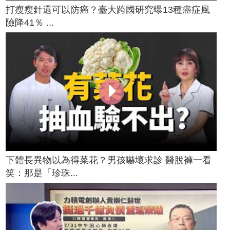
打瘦瘦針還可以防癌？臺大跨國研究曝13種癌症風
險降41％ ...
下體長異物以為得菜花？男孩嚇壞求診 醫脫褲一看
笑：那是「珍珠...