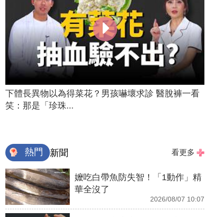
下體長異物以為得菜花？男孩嚇壞求診 醫脫褲一看
笑：那是「珍珠...
熱門
新聞
看更多
嬤吃白帶魚防失智！「1動作」精
華全沒了
2026/08/07 10:07