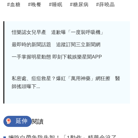
#
血糖
#
晚餐
#
睡眠
#
糖尿病
#
薛曉晶
愷樂認女兒早產 道歉曝「一度裝呼吸機」
最即時的新聞話題 追蹤訂閱三立新聞網
一手掌握明星動態 即刻下載娛樂星聞APP
私密處、痘痘救星？爆紅「萬用神藥」網狂擦 醫
師搖頭曝下...
延伸
閱讀
嬤吃白帶魚防失智！「1動作」精華全沒了