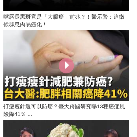
嘴唇長黑斑竟是「大腸癌」前兆？！醫示警：這徵
候群息肉易癌化！...
打瘦瘦針還可以防癌？臺大跨國研究曝13種癌症風
險降41％ ...