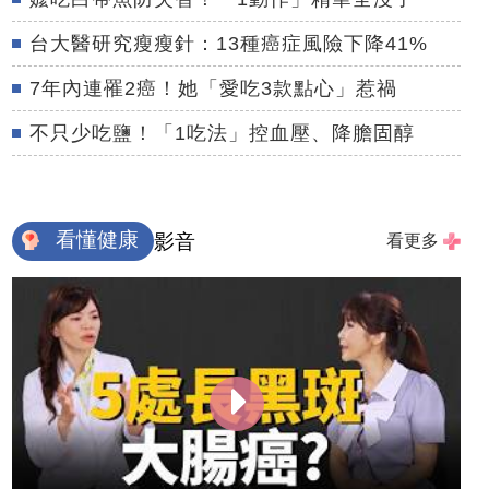
台大醫研究瘦瘦針：13種癌症風險下降41%
7年內連罹2癌！她「愛吃3款點心」惹禍
不只少吃鹽！「1吃法」控血壓、降膽固醇
看懂健康
影音
看更多