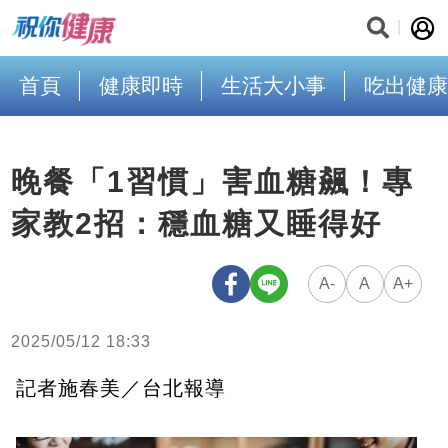
首頁
健康即時
生活大小事
吃出健康
晚餐「1習慣」害血糖飆！專
家教2招：穩血糖又睡得好
A-
A
A+
2025/05/12 18:33
記者施春美／台北報導